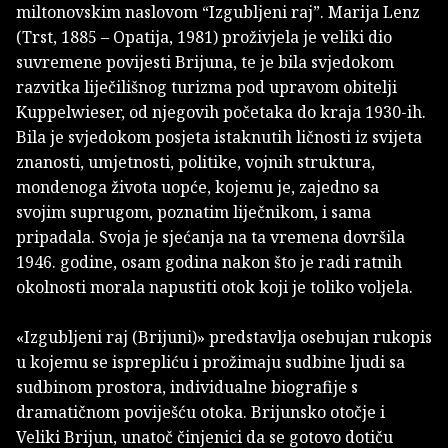
miltonovskim naslovom “Izgubljeni raj”. Marija Lenz
(Trst, 1885 – Opatija, 1981) proživjela je veliki dio
suvremene povijesti Brijuna, te je bila svjedokom
razvitka liječilišnog turizma pod upravom obitelji
Kuppelwieser, od njegovih početaka do kraja 1930-ih.
Bila je svjedokom posjeta istaknutih ličnosti iz svijeta
znanosti, umjetnosti, politike, vojnih struktura,
mondenoga života uopće, kojemu je, zajedno sa
svojim suprugom, poznatim liječnikom, i sama
pripadala. Svoja je sjećanja na ta vremena dovršila
1946. godine, osam godina nakon što je radi ratnih
okolnosti morala napustiti otok koji je toliko voljela.
«Izgubljeni raj (Brijuni)» predstavlja osebujan rukopis
u kojemu se isprepliću i prožimaju sudbine ljudi sa
sudbinom prostora, individualne biografije s
dramatičnom poviješću otoka. Brijunsko otočje i
Veliki Brijun, unatoč činjenici da se gotovo dotiču