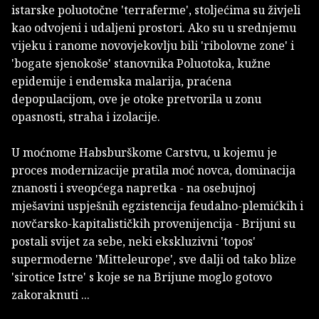
istarske poluotočne 'terraferme', stoljećima su živjeli
kao odvojeni i udaljeni prostori. Ako su u srednjemu
vijeku i ranome novovjekovlju bili 'ribolovne zone' i
'bogate sjenokoše' stanovnika Poluotoka, kužne
epidemije i endemska malarija, praćena
depopulacijom, ove je otoke pretvorila u zonu
opasnosti, straha i izolacije.
U moćnome Habsburškome Carstvu, u kojemu je
proces modernizacije pratila moć novca, dominacija
znanosti i sveopćega napretka - na osebujnoj
mješavini uspješnih egzistencija feudalno-plemićkih i
novčarsko-kapitalističkih provenijencija - Brijuni su
postali svijet za sebe, neki ekskluzivni 'topos'
supermoderne 'Mitteleurope', sve dalji od tako blize
'sirotice Istre' s koje se na Brijune moglo gotovo
zakoraknuti ...