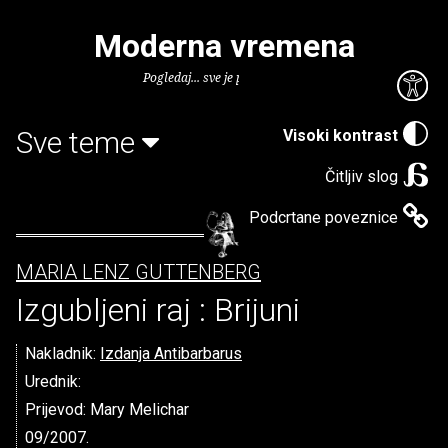
Moderna vremena
Pogledaj... sve je puno knjiga.
Sve teme
Visoki kontrast
Čitljiv slog
Podcrtane poveznice
MARIA LENZ GUTTENBERG
Izgubljeni raj : Brijuni
Nakladnik:
Izdanja Antibarbarus
Urednik:
Prijevod: Mary Melichar
09/2007.