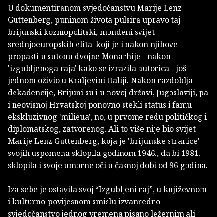
U dokumentiranom svjedočanstvu Marije Lenz
Guttenberg, puninom života pulsira upravo taj
brijunski kozmopolitski, mondeni svijet
srednjoeuropskih elita, koji je i nakon njihove
propasti u sutonu dvojne Monarhije - nakon
'izgubljenoga raja' kako se izrazila autorica - još
jednom oživio u Kraljevini Italiji. Nakon razdoblja
dekadencije, Brijuni su i u novoj državi, Jugoslaviji, pa
i neovisnoj Hrvatskoj ponovno stekli status i famu
ekskluzivnog 'milieua', no, u prvome redu političkog i
diplomatskog, zatvorenog. Ali to više nije bio svijet
Marije Lenz Guttenberg, koja je 'brijunske stranice'
svojih uspomena sklopila godinom 1946., da bi 1981.
sklopila i svoje umorne oči u časnoj dobi od 96 godina.
Iza sebe je ostavila svoj “Izgubljeni raj”, u književnom
i kulturno-povijesnom smislu izvanredno
svjedočanstvo jednog vremena pisano ležernim ali