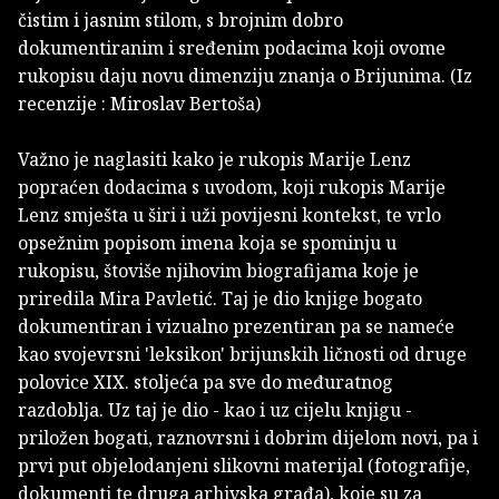
čistim i jasnim stilom, s brojnim dobro
dokumentiranim i sređenim podacima koji ovome
rukopisu daju novu dimenziju znanja o Brijunima. (Iz
recenzije : Miroslav Bertoša)
Važno je naglasiti kako je rukopis Marije Lenz
popraćen dodacima s uvodom, koji rukopis Marije
Lenz smješta u širi i uži povijesni kontekst, te vrlo
opsežnim popisom imena koja se spominju u
rukopisu, štoviše njihovim biografijama koje je
priredila Mira Pavletić. Taj je dio knjige bogato
dokumentiran i vizualno prezentiran pa se nameće
kao svojevrsni 'leksikon' brijunskih ličnosti od druge
polovice XIX. stoljeća pa sve do međuratnog
razdoblja. Uz taj je dio - kao i uz cijelu knjigu -
priložen bogati, raznovrsni i dobrim dijelom novi, pa i
prvi put objelodanjeni slikovni materijal (fotografije,
dokumenti te druga arhivska građa), koje su za