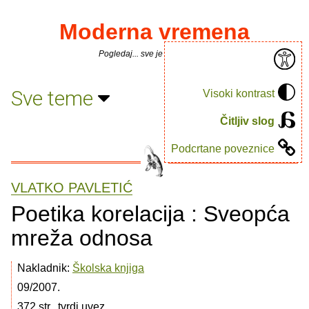
Moderna vremena
Pogledaj... sve je puno knjiga.
Sve teme
Visoki kontrast
Čitljiv slog
Podcrtane poveznice
VLATKO PAVLETIĆ
Poetika korelacija : Sveopća
mreža odnosa
Nakladnik:
Školska knjiga
09/2007.
372 str., tvrdi uvez