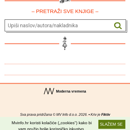
– PRETRAŽI SVE KNJIGE –
Moderna vremena
Sva prava pridržana © MV Info d.o.o. 2026. • Kriv je
Fiktiv
Mvinfo.hr koristi kolačiće („cookies“) kako bi
SLAŽEM SE
O nama
•
Pomoć
•
Uvjeti korištenja
•
RSS kanali
vam pružio bolje korisničko iskustvo.