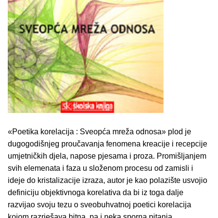
«Poetika korelacija : Sveopća mreža odnosa» plod je
dugogodišnjeg proučavanja fenomena kreacije i recepcije
umjetničkih djela, napose pjesama i proza. Promišljanjem
svih elemenata i faza u složenom procesu od zamisli i
ideje do kristalizacije izraza, autor je kao polazište usvojio
definiciju objektivnoga korelativa da bi iz toga dalje
razvijao svoju tezu o sveobuhvatnoj poetici korelacija
kojom razrješava bitna, pa i neka sporna pitanja