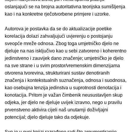
oslanjajući se na brojna autoritativna teorijska sumišljenja
kao i na konkretne rječotvorbene primjere i uzorke.
Autorova je postavka da se do aktualizacije poetike
korelacija dolazi zahvaljujući uvjerenju o postojanju
sveopće mreže odnosa. Zbog toga umjetničko djelo ne
djeluje na nas isključivo kao u sebi zatvoreno i koherentno
jedinstveno i zauvijek dano značenje; umjetničko je djelo
na sve strane i u svim prostor/vremenskim dimenzijama
otvorena tvorevina, strukturirani sustav denotiranih
značenja i kontekstualnih suznačenja, odnosa i suodnosa,
kao osebujna tenzija jedinstva u suprotnosti denotacija i
konotacija. Pritom je važan čimbenik neusustavljen skup
odjeka, jer djelo ne djeluje uvijek izravno, nego u pravilu
prvenstveno aktivira cijeli naš unutarnji doživljajni
potencijal; djelo djeluje tako da odjekuje.
Sve je u ovoj knjizi razrađeno radi što argumentiranije