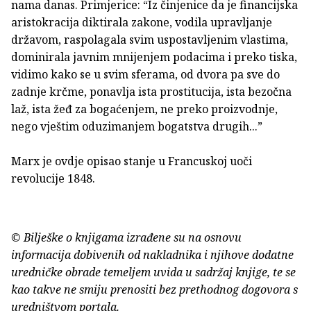
nama danas. Primjerice: “Iz činjenice da je financijska
aristokracija diktirala zakone, vodila upravljanje
državom, raspolagala svim uspostavljenim vlastima,
dominirala javnim mnijenjem podacima i preko tiska,
vidimo kako se u svim sferama, od dvora pa sve do
zadnje krčme, ponavlja ista prostitucija, ista bezočna
laž, ista žeđ za bogaćenjem, ne preko proizvodnje,
nego vještim oduzimanjem bogatstva drugih...”
Marx je ovdje opisao stanje u Francuskoj uoči
revolucije 1848.
© Bilješke o knjigama izrađene su na osnovu
informacija dobivenih od nakladnika i njihove dodatne
uredničke obrade temeljem uvida u sadržaj knjige, te se
kao takve ne smiju prenositi bez prethodnog dogovora s
uredništvom portala.