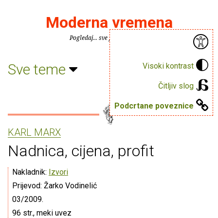
Moderna vremena
Pogledaj... sve je puno knjiga.
Sve teme
Visoki kontrast
Čitljiv slog
Podcrtane poveznice
KARL MARX
Nadnica, cijena, profit
Nakladnik:
Izvori
Prijevod: Žarko Vodinelić
03/2009.
96 str., meki uvez