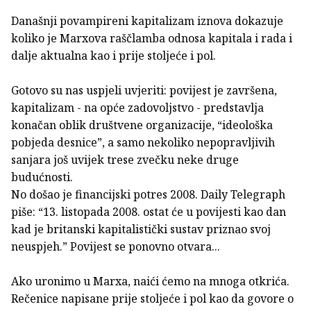
Današnji povampireni kapitalizam iznova dokazuje
koliko je Marxova raščlamba odnosa kapitala i rada i
dalje aktualna kao i prije stoljeće i pol.
Gotovo su nas uspjeli uvjeriti: povijest je završena,
kapitalizam - na opće zadovoljstvo - predstavlja
konačan oblik društvene organizacije, “ideološka
pobjeda desnice”, a samo nekoliko nepopravljivih
sanjara još uvijek trese zvečku neke druge
budućnosti.
No došao je financijski potres 2008. Daily Telegraph
piše: “13. listopada 2008. ostat će u povijesti kao dan
kad je britanski kapitalistički sustav priznao svoj
neuspjeh.” Povijest se ponovno otvara...
Ako uronimo u Marxa, naići ćemo na mnoga otkrića.
Rečenice napisane prije stoljeće i pol kao da govore o