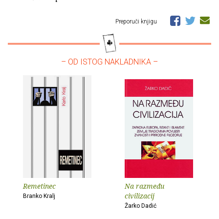
Preporuči knjigu
– OD ISTOG NAKLADNIKA –
Remetinec
Na razmeđu
civilizacij
Branko Kralj
Žarko Dadić