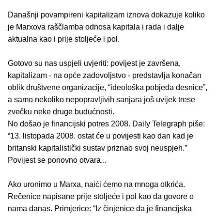
Današnji povampireni kapitalizam iznova dokazuje koliko
je Marxova raščlamba odnosa kapitala i rada i dalje
aktualna kao i prije stoljeće i pol.
Gotovo su nas uspjeli uvjeriti: povijest je završena,
kapitalizam - na opće zadovoljstvo - predstavlja konačan
oblik društvene organizacije, “ideološka pobjeda desnice”,
a samo nekoliko nepopravljivih sanjara još uvijek trese
zvečku neke druge budućnosti.
No došao je financijski potres 2008. Daily Telegraph piše:
“13. listopada 2008. ostat će u povijesti kao dan kad je
britanski kapitalistički sustav priznao svoj neuspjeh.”
Povijest se ponovno otvara...
Ako uronimo u Marxa, naići ćemo na mnoga otkrića.
Rečenice napisane prije stoljeće i pol kao da govore o
nama danas. Primjerice: “Iz činjenice da je financijska