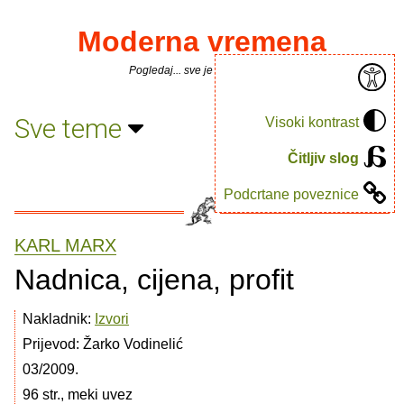
Moderna vremena
Pogledaj... sve je puno knjiga.
Sve teme
Visoki kontrast
Čitljiv slog
Podcrtane poveznice
KARL MARX
Nadnica, cijena, profit
Nakladnik:
Izvori
Prijevod: Žarko Vodinelić
03/2009.
96 str., meki uvez