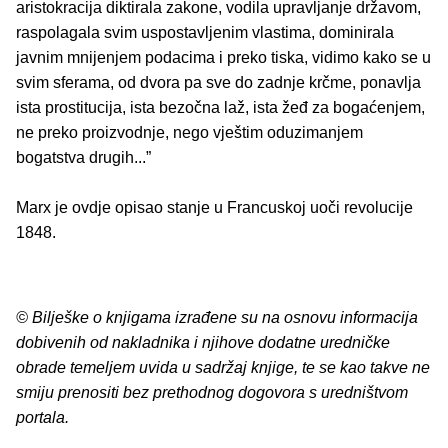
aristokracija diktirala zakone, vodila upravljanje državom,
raspolagala svim uspostavljenim vlastima, dominirala
javnim mnijenjem podacima i preko tiska, vidimo kako se u
svim sferama, od dvora pa sve do zadnje krčme, ponavlja
ista prostitucija, ista bezočna laž, ista žeđ za bogaćenjem,
ne preko proizvodnje, nego vještim oduzimanjem
bogatstva drugih...”
Marx je ovdje opisao stanje u Francuskoj uoči revolucije
1848.
© Bilješke o knjigama izrađene su na osnovu informacija
dobivenih od nakladnika i njihove dodatne uredničke
obrade temeljem uvida u sadržaj knjige, te se kao takve ne
smiju prenositi bez prethodnog dogovora s uredništvom
portala.