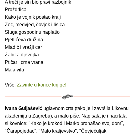
A treći je sin bio pravi razbojnik
Proždrlica
Kako je vojnik postao kralj
Zec, medvjed, čovjek i lisica
Sluga gospodinu naplatio
Pjetlićeva družina
Mladić i vražji car
Žabica djevojka
Ptičar i crna vrana
Mala vila
Više:
Zavirite u korice knjige!
Ivana Guljašević
uglavnom crta (tako je i završila Likovnu
akademiju u Zagrebu), a malo piše. Napisala je i nacrtala
slikovnice: "Kako je krokodil Marko pronašao svoj dom",
"Čarapojedac", "Malo kraljevstvo", "Čovječuljak