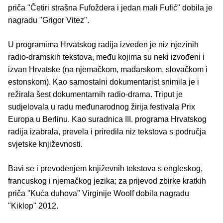
priča "Četiri strašna Fufoždera i jedan mali Fufić" dobila je
nagradu "Grigor Vitez".
U programima Hrvatskog radija izveden je niz njezinih
radio-dramskih tekstova, među kojima su neki izvođeni i
izvan Hrvatske (na njemačkom, mađarskom, slovačkom i
estonskom). Kao samostalni dokumentarist snimila je i
režirala šest dokumentarnih radio-drama. Triput je
sudjelovala u radu međunarodnog žirija festivala Prix
Europa u Berlinu. Kao suradnica III. programa Hrvatskog
radija izabrala, prevela i priredila niz tekstova s područja
svjetske književnosti.
Bavi se i prevođenjem književnih tekstova s engleskog,
francuskog i njemačkog jezika; za prijevod zbirke kratkih
priča "Kuća duhova" Virginije Woolf dobila nagradu
"Kiklop" 2012.