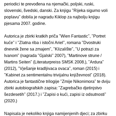
periodici te prevođena na njemački, poljski, ruski,
slovenski, švedski, danski. Za knjigu "Rijeka sigurno voli
poplavu" dobila je nagradu Kiklop za najbolju knjigu
pjesama 2007. godine.
Autorica je zbirki kratkih priča "Wien Fantastic", "Portret
kuće" i "Zlatna riba i istočni Ariel", romana "Dvostruki
dnevnik žene sa zmajem", "Klizalište", "U potrazi za
Ivanom" (nagrada "Gjalski" 2007), "Martinove strune /
Martins Seiten" (Literaturpreiss SMSK 2008.), "Ardura"
(2012), "Vješanje kradljivaca ovaca", roman (2015) i
"Kabinet za sentimentalnu trivijalnu književnost" (2018).
Autorica je fantastične trilogije "Zmije Nikonimora" te dviju
zbirki autobiografskih zapisa: "Zagrebačko djetinjstvo
šezdesetih" (2017.) i "Zapisi o kući, zapisi iz odsutnosti"
(2020.)
Napisala je nekoliko knjiga namijenjenih djeci; za zbirku