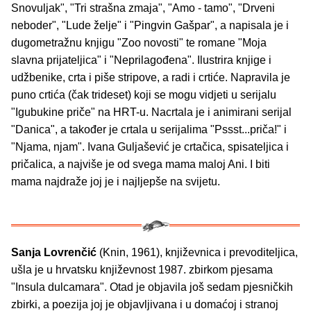
Snovuljak", "Tri strašna zmaja", "Amo - tamo", "Drveni
neboder", "Lude želje" i "Pingvin Gašpar", a napisala je i
dugometražnu knjigu "Zoo novosti" te romane "Moja
slavna prijateljica" i "Neprilagođena". Ilustrira knjige i
udžbenike, crta i piše stripove, a radi i crtiće. Napravila je
puno crtića (čak trideset) koji se mogu vidjeti u serijalu
"Igubukine priče" na HRT-u. Nacrtala je i animirani serijal
"Danica", a također je crtala u serijalima "Pssst...priča!" i
"Njama, njam". Ivana Guljašević je crtačica, spisateljica i
pričalica, a najviše je od svega mama maloj Ani. I biti
mama najdraže joj je i najljepše na svijetu.
Sanja Lovrenčić
(Knin, 1961), književnica i prevoditeljica,
ušla je u hrvatsku književnost 1987. zbirkom pjesama
"Insula dulcamara". Otad je objavila još sedam pjesničkih
zbirki, a poezija joj je objavljivana i u domaćoj i stranoj