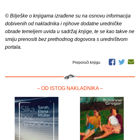
© Bilješke o knjigama izrađene su na osnovu informacija
dobivenih od nakladnika i njihove dodatne uredničke
obrade temeljem uvida u sadržaj knjige, te se kao takve ne
smiju prenositi bez prethodnog dogovora s uredništvom
portala.
Preporuči knjigu
– OD ISTOG NAKLADNIKA –