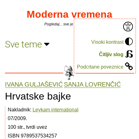
Moderna vremena
Pogledaj... sve je puno knjiga.
Sve teme
Visoki kontrast
Čitljiv slog
Podcrtane poveznice
IVANA GULJAŠEVIĆ
SANJA LOVRENČIĆ
Hrvatske bajke
Nakladnik:
Leykam international
07/2009.
100 str., tvrdi uvez
ISBN 9789537534257