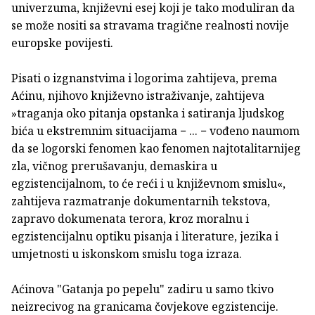
univerzuma, književni esej koji je tako moduliran da
se može nositi sa stravama tragične realnosti novije
europske povijesti.
Pisati o izgnanstvima i logorima zahtijeva, prema
Aćinu, njihovo književno istraživanje, zahtijeva
»traganja oko pitanja opstanka i satiranja ljudskog
bića u ekstremnim situacijama − ... − vođeno naumom
da se logorski fenomen kao fenomen najtotalitarnijeg
zla, vičnog prerušavanju, demaskira u
egzistencijalnom, to će reći i u književnom smislu«,
zahtijeva razmatranje dokumentarnih tekstova,
zapravo dokumenata terora, kroz moralnu i
egzistencijalnu optiku pisanja i literature, jezika i
umjetnosti u iskonskom smislu toga izraza.
Aćinova "Gatanja po pepelu" zadiru u samo tkivo
neizrecivog na granicama čovjekove egzistencije.