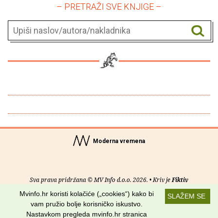
– PRETRAŽI SVE KNJIGE –
Moderna vremena
Sva prava pridržana © MV Info d.o.o. 2026. • Kriv je
Fiktiv
Mvinfo.hr koristi kolačiće („cookies“) kako bi
SLAŽEM SE
O nama
•
Pomoć
•
Uvjeti korištenja
•
RSS kanali
vam pružio bolje korisničko iskustvo.
Nastavkom pregleda mvinfo.hr stranica
Potraži nas na: