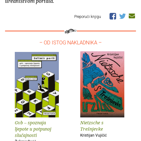
uredništvom portala.
Preporuči knjigu
– OD ISTOG NAKLADNIKA –
Gvb – spoznaja
Nietzsche s
ljepote u potpunoj
Trešnjevke
slučajnosti
Kristijan Vujičić