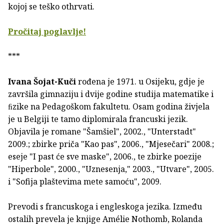
kojoj se teško othrvati.
Pročitaj poglavlje!
***
Ivana Šojat-Kuči
rođena je 1971. u Osijeku, gdje je
za­vršila gimnaziju i dvije godine studija matematike i
ﬁzike na Pedagoškom fakultetu. Osam godina živjela
je u Belgiji te tamo diplomirala francuski jezik.
Objavila je romane "Šamšiel", 2002., "Unterstadt"
2009.; zbirke priča "Kao pas", 2006., "Mjesečari" 2008.;
eseje "I past će sve maske", 2006., te zbirke poezije
"Hiperbole", 2000., "Uznesenja," 2003., "Utvare", 2005.
i "Sofija plaštevima mete samoću", 2009.
Prevodi s francuskoga i engleskoga jezika. Između
ostalih prevela je knjige Amélie Nothomb, Rolanda