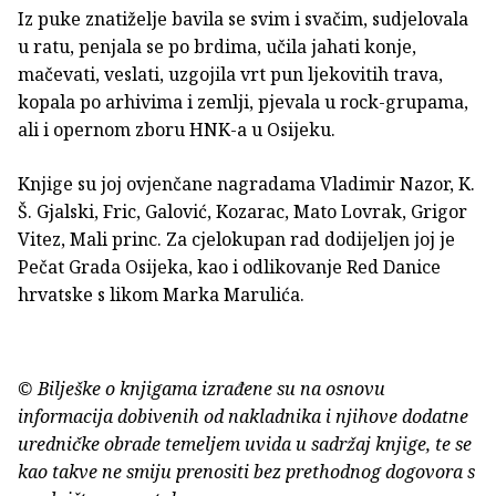
Iz puke znatiželje bavila se svim i svačim, sudjelovala
u ratu, penjala se po brdima, učila jahati konje,
mačevati, veslati, uzgojila vrt pun ljekovitih trava,
kopala po arhivima i zemlji, pjevala u rock-grupama,
ali i opernom zboru HNK-a u Osijeku.
Knjige su joj ovjenčane nagradama Vladimir Nazor, K.
Š. Gjalski, Fric, Galović, Kozarac, Mato Lovrak, Grigor
Vitez, Mali princ. Za cjelokupan rad dodijeljen joj je
Pečat Grada Osijeka, kao i odlikovanje Red Danice
hrvatske s likom Marka Marulića.
© Bilješke o knjigama izrađene su na osnovu
informacija dobivenih od nakladnika i njihove dodatne
uredničke obrade temeljem uvida u sadržaj knjige, te se
kao takve ne smiju prenositi bez prethodnog dogovora s