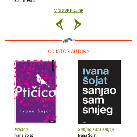
Želimir Periš
VIDI SVE KNJIGE
– OD ISTOG AUTORA –
Ptičica
Sanjao sam snijeg
Ivana Šojat
Ivana Šojat