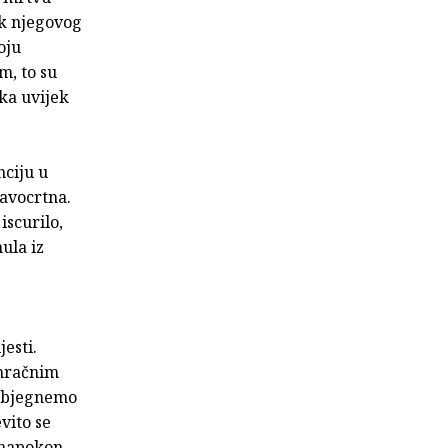
ak njegovog
oju
m, to su
ika uvijek
nciju u
ravocrtna.
iscurilo,
ula iz
esti.
 mračnim
izbjegnemo
vito se
 napokon,