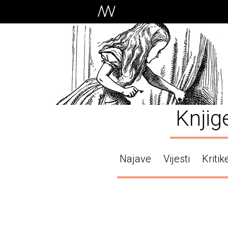
Knjig
Najave
Vijesti
Kritik