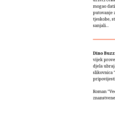
mogao dati
putovanje 
tjeskobe, s
sanjali...
Dino Buzz
vijek prove
djela ubraj
slikovnica 
pripovijesti
Roman "Veće
znanstvene 