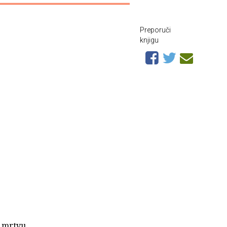
Preporuči
knjigu
, mrtvu