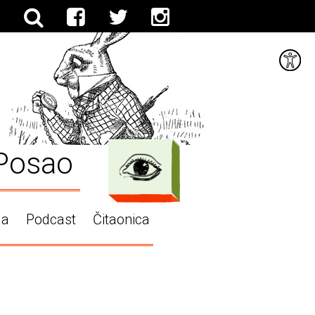
Posao
ga
Podcast
Čitaonica