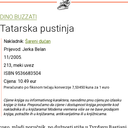
DINO BUZZATI
Tatarska pustinja
Nakladnik:
Šareni dućan
Prijevod: Jerka Belan
11/2005.
213, meki uvez
ISBN 9536683504
Cijena: 10.49 eur
Preračunato po fiksnom tečaju konverzije 7,53450 kuna za 1 euro
Cijene knjiga su informativnog karaktera, navodimo prvu cijenu po izlasku
knjige iz tiska. Preporučamo da cijene i dostupnost knjiga provjerite kod
nakladnika ili u knjižarama! Moderna vremena više se ne bave prodajom
knjiga, potražite ih u knjižarama, antikvarijatima ili u knjižnicama.
ogo, mladi poručnik, po dužnosti stiže u Tvrđavu Bastiani