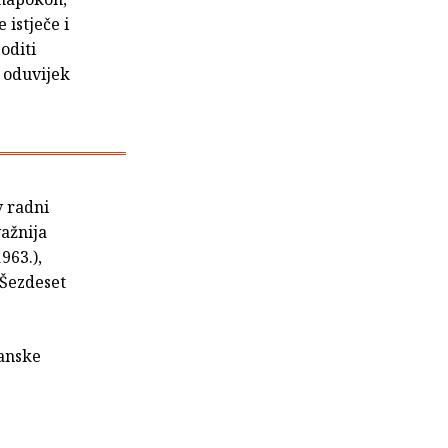
istječe i
oditi
o oduvijek
av radni
važnija
963.),
 "Šezdeset
janske