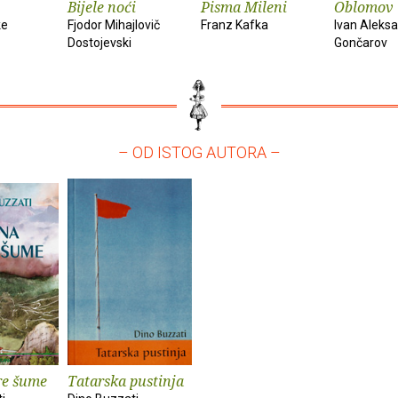
Bijele noći
Pisma Mileni
Oblomov
ke
Fjodor Mihajlovič
Franz Kafka
Ivan Aleks
Dostojevski
Gončarov
– OD ISTOG AUTORA –
re šume
Tatarska pustinja