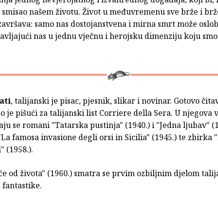
 smisao našem životu. Život u međuvremenu sve brže i brže 
završava: samo nas dostojanstvena i mirna smrt može oslob
tavljajući nas u jednu vječnu i herojsku dimenziju koju sm
ati
, talijanski je pisac, pjesnik, slikar i novinar. Gotovo čit
o je pišući za talijanski list Corriere della Sera. U njegova 
aju se romani "Tatarska pustinja" (1940.) i "Jedna ljubav" (1
"La famosa invasione degli orsi in Sicilia" (1945.) te zbirka
" (1958.).
 od života" (1960.) smatra se prvim ozbiljnim djelom tali
fantastike.