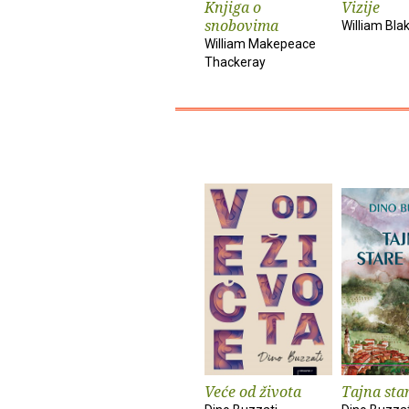
Knjiga o
Vizije
snobovima
William Bla
William Makepeace
Thackeray
Veće od života
Tajna sta