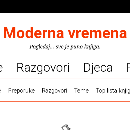
Moderna vremena
Pogledaj... sve je puno knjiga.
e
Razgovori
Djeca
e
Preporuke
Razgovori
Teme
Top lista knji