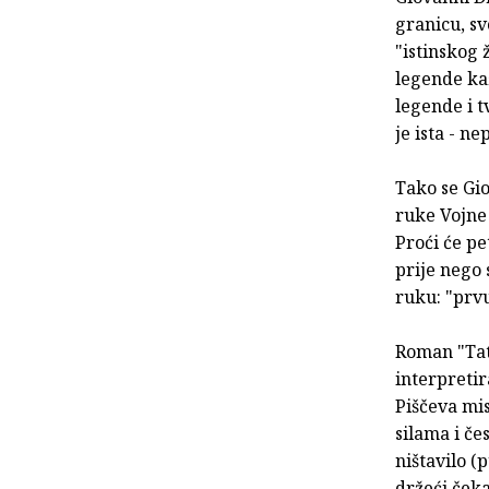
granicu, sv
"istinskog 
legende ka
legende i t
je ista - ne
Tako se Gio
ruke Vojne 
Proći će pe
prije nego 
ruku: "prv
Roman "Tat
interpretir
Piščeva mi
silama i č
ništavilo (
držeći čeka