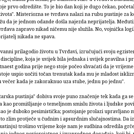
oje prvo odredište. To je bio dan koji je dugo čekao, počet
života". Misteriozna se tvrđava nalazi na rubu pustinje za k
žu da je jednom odande došla najezda neprijatelja. Međuti
vrđava zapravo nikad ničemu nije služila. No, vojnička log
prijatelj nikada ne spava.
vanni prilagodio životu u Tvrđavi, izručujući svoju egziste
discipline, koja je uvijek bila jednaka i uvijek pravilna i p
tnaest godina prije nego stoje počeo shvaćati da je vrijeme 
stoje uspio uočiti točan trenutak kada mu je mladost isklizn
u večer kada je zakoraknuo uza stube, jednu po jednu".
arska pustinja" dobiva svoje puno značenje tek kada ga se
a kao promišljanje o temeljnom smislu života i ljudske povij
sao je duboko pesimistička; postojanje prolazi upravljano
esto zlim protječe u čudnim i apsurdnim slučajnostima. Da 
pustinju) trošimo vrijeme koje nam je sudbina odredila grče
nja jednog nevjerojatnog i izvanrednog događaja, koji bi,