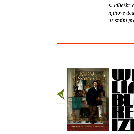
© Bilješke 
njihove dod
ne smiju pr