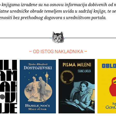
o knjigama izrađene su na osnovu informacija dobivenih od 
atne uredničke obrade temeljem uvida u sadržaj knjige, te s
enositi bez prethodnog dogovora s uredništvom portala.
– OD ISTOG NAKLADNIKA –