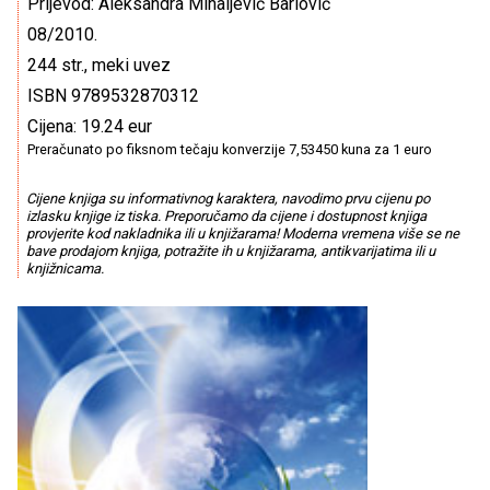
Prijevod: Aleksandra Mihaljević Barlović
08/2010.
244 str., meki uvez
ISBN 9789532870312
Cijena: 19.24 eur
Preračunato po fiksnom tečaju konverzije 7,53450 kuna za 1 euro
Cijene knjiga su informativnog karaktera, navodimo prvu cijenu po
izlasku knjige iz tiska. Preporučamo da cijene i dostupnost knjiga
provjerite kod nakladnika ili u knjižarama! Moderna vremena više se ne
bave prodajom knjiga, potražite ih u knjižarama, antikvarijatima ili u
knjižnicama.