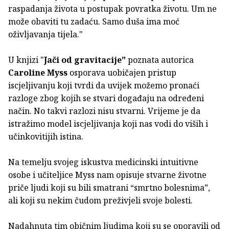
raspadanja života u postupak povratka životu. Um ne
može obaviti tu zadaću. Samo duša ima moć
oživljavanja tijela."
U knjizi "
Jači od gravitacije"
poznata autorica
Caroline Myss
osporava uobičajen pristup
iscjeljivanju koji tvrdi da uvijek možemo pronaći
razloge zbog kojih se stvari događaju na određeni
način. No takvi razlozi nisu stvarni. Vrijeme je da
istražimo model iscjeljivanja koji nas vodi do viših i
učinkovitijih istina.
Na temelju svojeg iskustva medicinski intuitivne
osobe i učiteljice Myss nam opisuje stvarne životne
priče ljudi koji su bili smatrani “smrtno bolesnima”,
ali koji su nekim čudom preživjeli svoje bolesti.
Nadahnuta tim običnim ljudima koji su se oporavili od