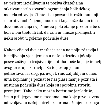
taj pristup iscjeljivanju te poziva čitatelja na
otkrivanje vrlo stvarnih ograničenja holističkog
modela zdravlja. Čitatelji su pozvani istražiti put koji
se protivi uobičajenoj mudrosti koja kaže da um ima
dovoljno znanja i vještine za pokretanje preobrazbe u
bolesnom tijelu ili čak da sam um može premjestiti
neku osobu u golemo područje duše.
Nakon više od dva desetljeća rada na polju zdravlja i
iscjeljivanja vjerujem da u našem društvu još nije
posve zaživjelo trojstvo tijela-duha-duše koje je temelj
ovog pristupa zdravlju. Za to postoji jedan
jednostavan razlog: još uvijek smo zaljubljeni u moć
uma koji nam je poznat te nas plaše manje poznata i
mistična područja duše koja su sposobna stvoriti
promjenu. Tako, iako možda koristimo jezik duše,
često pribjegavamo metodama uma koje prvenstveno
udovoljavaju našoj potrebi za pronalaženjem razloga