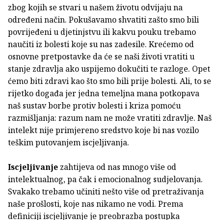
zbog kojih se stvari u našem životu odvijaju na
određeni način. Pokušavamo shvatiti zašto smo bili
povrijeđeni u djetinjstvu ili kakvu pouku trebamo
naučiti iz bolesti koje su nas zadesile. Krećemo od
osnovne pretpostavke da će se naši životi vratiti u
stanje zdravlja ako uspijemo dokučiti te razloge. Opet
ćemo biti zdravi kao što smo bili prije bolesti. Ali, to se
rijetko događa jer jedna temeljna mana potkopava
naš sustav borbe protiv bolesti i kriza pomoću
razmišljanja: razum nam ne može vratiti zdravlje. Naš
intelekt nije primjereno sredstvo koje bi nas vozilo
teškim putovanjem iscjeljivanja.
Iscjeljivanje
zahtijeva od nas mnogo više od
intelektualnog, pa čak i emocionalnog sudjelovanja.
Svakako trebamo učiniti nešto više od pretraživanja
naše prošlosti, koje nas nikamo ne vodi. Prema
definiciji iscjeljivanje je preobrazba postupka