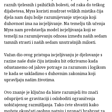
raznih tjelesnih i psihičkih bolesti, od raka do teškog
dijabetesa, Myss koristi mudrost velikih mistika čija
djela nam daju bolje razumijevanje utjecaja koji
duhovnost ima na iscjeljivanje. Na temelju tih učenja
Myss nam predstavlja model iscjeljivanja koji se
temelji na razumijevanju odnosa između naših sedam
tamnih strasti i naših sedam unutrašnjih milosti.
Važan dio ovog pristupa iscjeljivanju je djelovanje s
razine naše duše čiju istinsku bit otkrivamo kada
odustanemo od jalove potrage za razumom i logikom
te kada se uskladimo s duhovnim zakonima koji
upravljaju našim životima.
Ovo znanje je ključno da biste razumjeli što znači
oduprijeti se gravitaciji i osloboditi ograničenja
uobičajenog razmišljanja. Tako ćete shvatiti kako
možete okončati osobnu patnju i pronaći hrabrost za