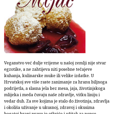
Veganstvo već dulje vrijeme u našoj zemlji nije stvar
egzotike, a ne zahtijeva niti posebne tečajeve
kuhanja, kulinarske muke ili velike izdatke. U
Hrvatskoj sve više raste zanimanje za hranu biljnoga
podrijetla, a slasna jela bez mesa, jaja, životinjskoga
mlijeka i meda čuvaju naše zdravlje, vitku liniju i
vedar duh. Za sve kojima je stalo do životinja, zdravlja
i okoliša uživanje u ukusnoj, zdravoj i okusima
bogatoj hrani pravo je otkriće i užitak za nepce.