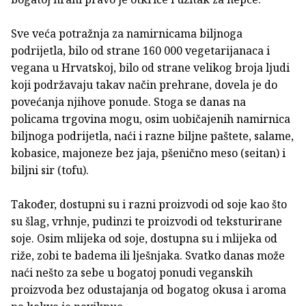
Sve veća potražnja za namirnicama biljnoga
podrijetla, bilo od strane 160 000 vegetarijanaca i
vegana u Hrvatskoj, bilo od strane velikog broja ljudi
koji podržavaju takav način prehrane, dovela je do
povećanja njihove ponude. Stoga se danas na
policama trgovina mogu, osim uobičajenih namirnica
biljnoga podrijetla, naći i razne biljne paštete, salame,
kobasice, majoneze bez jaja, pšenično meso (seitan) i
biljni sir (tofu).
Također, dostupni su i razni proizvodi od soje kao što
su šlag, vrhnje, pudinzi te proizvodi od teksturirane
soje. Osim mlijeka od soje, dostupna su i mlijeka od
riže, zobi te badema ili lješnjaka. Svatko danas može
naći nešto za sebe u bogatoj ponudi veganskih
proizvoda bez odustajanja od bogatog okusa i aroma