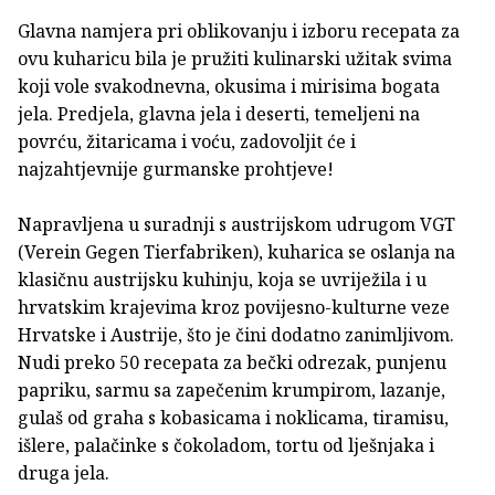
Glavna namjera pri oblikovanju i izboru recepata za
ovu kuharicu bila je pružiti kulinarski užitak svima
koji vole svakodnevna, okusima i mirisima bogata
jela. Predjela, glavna jela i deserti, temeljeni na
povrću, žitaricama i voću, zadovoljit će i
najzahtjevnije gurmanske prohtjeve!
Napravljena u suradnji s austrijskom udrugom VGT
(Verein Gegen Tierfabriken), kuharica se oslanja na
klasičnu austrijsku kuhinju, koja se uvriježila i u
hrvatskim krajevima kroz povijesno-kulturne veze
Hrvatske i Austrije, što je čini dodatno zanimljivom.
Nudi preko 50 recepata za bečki odrezak, punjenu
papriku, sarmu sa zapečenim krumpirom, lazanje,
gulaš od graha s kobasicama i noklicama, tiramisu,
išlere, palačinke s čokoladom, tortu od lješnjaka i
druga jela.