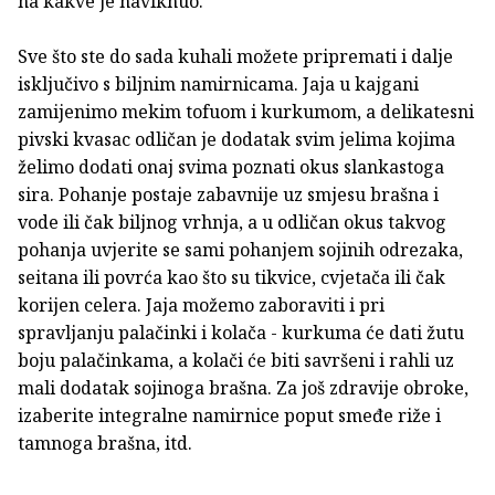
na kakve je naviknuo.
Sve što ste do sada kuhali možete pripremati i dalje
isključivo s biljnim namirnicama. Jaja u kajgani
zamijenimo mekim tofuom i kurkumom, a delikatesni
pivski kvasac odličan je dodatak svim jelima kojima
želimo dodati onaj svima poznati okus slankastoga
sira. Pohanje postaje zabavnije uz smjesu brašna i
vode ili čak biljnog vrhnja, a u odličan okus takvog
pohanja uvjerite se sami pohanjem sojinih odrezaka,
seitana ili povrća kao što su tikvice, cvjetača ili čak
korijen celera. Jaja možemo zaboraviti i pri
spravljanju palačinki i kolača - kurkuma će dati žutu
boju palačinkama, a kolači će biti savršeni i rahli uz
mali dodatak sojinoga brašna. Za još zdravije obroke,
izaberite integralne namirnice poput smeđe riže i
tamnoga brašna, itd.