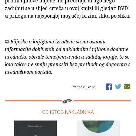
pratili njihove mijene, ne preostaje drugo nego
zadubiti se u slijed crteža u ovoj knjizi ili gledati DVD
u prilogu na najsporijoj mogućoj brzini, sliku po sliku.
© Bilješke o knjigama izrađene su na osnovu
informacija dobivenih od nakladnika i njihove dodatne
uredničke obrade temeljem uvida u sadržaj knjige, te se
kao takve ne smiju prenositi bez prethodnog dogovora s
uredništvom portala.
Preporuči knjigu
– OD ISTOG NAKLADNIKA –