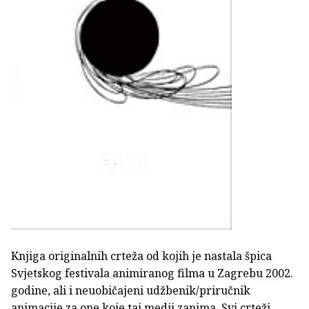
Knjiga originalnih crteža od kojih je nastala špica
Svjetskog festivala animiranog filma u Zagrebu 2002.
godine, ali i neuobičajeni udžbenik/priručnik
animacije za one koje taj medij zanima. Svi crteži