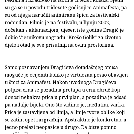
su ga se u povodu tridesete godišnjice Animafesta, pa
su od njega naručili animiranu špicu za festivalski
rođendan. Filmić je na festivalu, u lipnju 2002,
dočekan s aklamacijom, ujesen iste godine Dragić je
dobio Vjesnikovu nagradu "Krešo Golik" za životno
djelo i otad je sve prisutniji na ovim prostorima.
Samo poznavanjem Dragićeva dotadašnjeg opusa
moguće je ocijeniti koliko je virtuozan posao obavljen
u špici za Animafest. Nakon uvodnoga Dragićeva
potpisa crna se pozadina pretapa u crni obruč koji
donosi nekakva ptica u prvi plan, a pozadina je odsad
pa nadalje bijela. Ono što vidimo je, međutim, varka.
Ptica je sastavljena od linija, a linije tvore oblike koji
se zatim opet razgrađuju. Apstraktno je konkretno, a
jedno prelazi neopazice u drugo. Da biste pomno