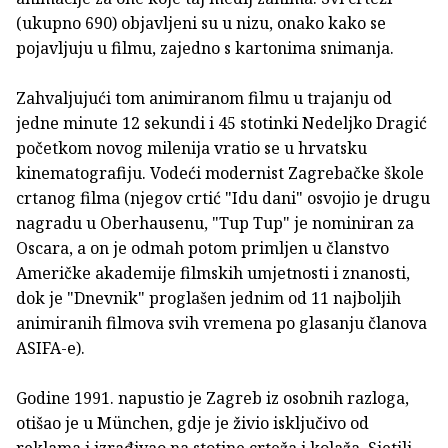
(ukupno 690) objavljeni su u nizu, onako kako se
pojavljuju u filmu, zajedno s kartonima snimanja.
Zahvaljujući tom animiranom filmu u trajanju od
jedne minute 12 sekundi i 45 stotinki Nedeljko Dragić
početkom novog milenija vratio se u hrvatsku
kinematografiju. Vodeći modernist Zagrebačke škole
crtanog filma (njegov crtić "Idu dani" osvojio je drugu
nagradu u Oberhausenu, "Tup Tup" je nominiran za
Oscara, a on je odmah potom primljen u članstvo
Američke akademije filmskih umjetnosti i znanosti,
dok je "Dnevnik" proglašen jednim od 11 najboljih
animiranih filmova svih vremena po glasanju članova
ASIFA-e).
Godine 1991. napustio je Zagreb iz osobnih razloga,
otišao je u München, gdje je živio isključivo od
reklama i izrađivao na stotine crteža i kolaža. Sjetili