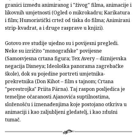
granici između animiranog i "živog" filma, animacije i
likovnih umjetnosti (Ogled o mikrokadru; Karikatura
i film; Humoristički crtež od tiska do filma; Animirani
strip-kvadrat, a i druge rasprave u knjizi).
Gotovo sve studije ujedno su i povijesni pregledi.
Neke su izričito "monografske" povijesne
(Samosvjesna crtana figura; Tex Avery – diznijevska
negacija Disneya; Ideološka panorama zagrebačke
škole), dok su pojedine portreti umjetnika-
prekretnika (Don Kihot – film s tajnom; Crtana
"perestrojka" Priita Pärna). Taj raspon posljedica je
temeljne očaranosti Ajanovića suptilnostima,
složenošću i iznenađenjima koje postojano otkriva u
animaciji i kao zaljubljeni gledatelj, i kao zdušni
tumač.