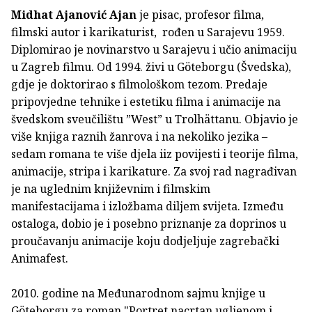
Midhat Ajanović Ajan
je pisac, profesor filma,
filmski autor i karikaturist, rođen u Sarajevu 1959.
Diplomirao je novinarstvo u Sarajevu i učio animaciju
u Zagreb filmu. Od 1994. živi u Göteborgu (Švedska),
gdje je doktorirao s filmološkom tezom. Predaje
pripovjedne tehnike i estetiku filma i animacije na
švedskom sveučilištu ”West” u Trolhättanu. Objavio je
više knjiga raznih žanrova i na nekoliko jezika –
sedam romana te više djela iiz povijesti i teorije filma,
animacije, stripa i karikature. Za svoj rad nagrađivan
je na uglednim književnim i filmskim
manifestacijama i izložbama diljem svijeta. Između
ostaloga, dobio je i posebno priznanje za doprinos u
proučavanju animacije koju dodjeljuje zagrebački
Animafest.
2010. godine na Međunarodnom sajmu knjige u
Göteborgu za roman "Portret nacrtan ugljenom i