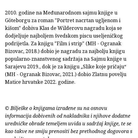
2010. godine na Međunarodnom sajmu knjige u
Göteborgu za roman "Portret nacrtan ugljenom i
kišom" dobiva Klas de Wilderovu nagradu koja se
dodjeljuje najboljem švedskom piscu useljeničkog
podrijetla. Za knjigu "Film i strip" (MH - Ogranak
Bizovac, 2018.) dobio je nagradu za najbolju knjigu
popularno-znanstvenog sadržaja na Sajmu knjige u
Sarajevu 2019., dok je za knjigu „Slike koje pričaju“
(MH - Ogranak Bizovac, 2021.) dobio Zlatnu povelju
Matice hrvatske 2022. godine.
© Bilješke o knjigama izrađene su na osnovu
informacija dobivenih od nakladnika i njihove dodatne
uredničke obrade temeljem uvida u sadržaj knjige, te se
kao takve ne smiju prenositi bez prethodnog dogovora s