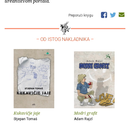
uredništvom portala.
Preporuči knjigu
– OD ISTOG NAKLADNIKA –
Kukavičje jaje
Modri grafit
Stjepan Tomaš
Adam Rajzl