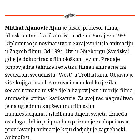
Midhat Ajanović Ajan
je pisac, profesor filma,
filmski autor i karikaturist, rođen u Sarajevu 1959.
Diplomirao je novinarstvo u Sarajevu i učio animaciju
u Zagreb filmu. Od 1994. živi u Göteborgu (Švedska),
gdje je doktorirao s filmološkom tezom. Predaje
pripovjedne tehnike i estetiku filma i animacije na
švedskom sveučilištu ”West” u Trolhättanu. Objavio je
više knjiga raznih žanrova i na nekoliko jezika –
sedam romana te više djela iiz povijesti i teorije filma,
animacije, stripa i karikature. Za svoj rad nagrađivan
je na uglednim književnim i filmskim
manifestacijama i izložbama diljem svijeta. Između
ostaloga, dobio je i posebno priznanje za doprinos u
proučavanju animacije koju dodjeljuje zagrebački
Animafest.