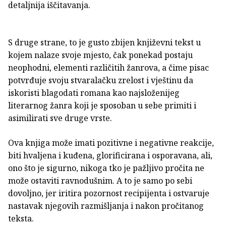
detaljnija iščitavanja.
S druge strane, to je gusto zbijen književni tekst u
kojem nalaze svoje mjesto, čak ponekad postaju
neophodni, elementi različitih žanrova, a čime pisac
potvrđuje svoju stvaralačku zrelost i vještinu da
iskoristi blagodati romana kao najsloženijeg
literarnog žanra koji je sposoban u sebe primiti i
asimilirati sve druge vrste.
Ova knjiga može imati pozitivne i negativne reakcije,
biti hvaljena i kuđena, glorificirana i osporavana, ali,
ono što je sigurno, nikoga tko je pažljivo pročita ne
može ostaviti ravnodušnim. A to je samo po sebi
dovoljno, jer iritira pozornost recipijenta i ostvaruje
nastavak njegovih razmišljanja i nakon pročitanog
teksta.