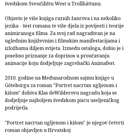
švedskom Sveučilištu West u Trollhättanu.
Objavio je više knjiga raznih žanrova i na nekoliko
jezika - šest romana te više djela iz povijesti i teorije
animiranoga filma. Za svoj rad nagrađivan je na
uglednim književnim i filmskim manifestacijama i
izložbama diljem svijeta. Između ostaloga, dobio je i
posebno priznanje za doprinos u proučavanju
animacije koju dodjeljuje zagrebački Animafest.
2010. godine na Međunarodnom sajmu knjige u
Göteborgu za roman "Portret nacrtan ugljenom i
kišom" dobiva Klas deWilderovu nagradu koja se
dodjeljuje najboljem švedskom piscu useljeničkog
podrijetla.
"Portret nacrtan ugljenom i kišom" je njegov četvrti
roman objavljen u Hrvatskoj