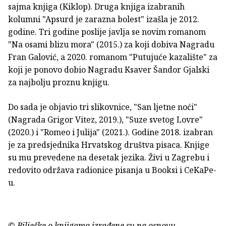
sajma knjiga (Kiklop). Druga knjiga izabranih
kolumni "Apsurd je zarazna bolest" izašla je 2012.
godine. Tri godine poslije javlja se novim romanom
"Na osami blizu mora" (2015.) za koji dobiva Nagradu
Fran Galović, a 2020. romanom "Putujuće kazalište" za
koji je ponovo dobio Nagradu Ksaver Šandor Gjalski
za najbolju proznu knjigu.
Do sada je objavio tri slikovnice, "San ljetne noći"
(Nagrada Grigor Vitez, 2019.), "Suze svetog Lovre"
(2020.) i "Romeo i Julija" (2021.). Godine 2018. izabran
je za predsjednika Hrvatskog društva pisaca. Knjige
su mu prevedene na desetak jezika. Živi u Zagrebu i
redovito održava radionice pisanja u Booksi i CeKaPe-
u.
© Bilješke o knjigama izrađene su na osnovu