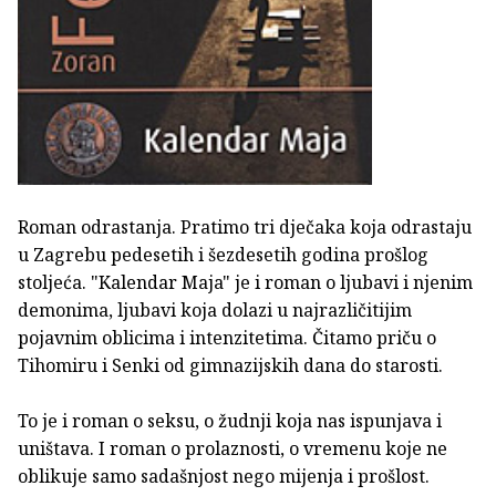
Roman odrastanja. Pratimo tri dječaka koja odrastaju
u Zagrebu pedesetih i šezdesetih godina prošlog
stoljeća. "Kalendar Maja" je i roman o ljubavi i njenim
demonima, ljubavi koja dolazi u najrazličitijim
pojavnim oblicima i intenzitetima. Čitamo priču o
Tihomiru i Senki od gimnazijskih dana do starosti.
To je i roman o seksu, o žudnji koja nas ispunjava i
uništava. I roman o prolaznosti, o vremenu koje ne
oblikuje samo sadašnjost nego mijenja i prošlost.