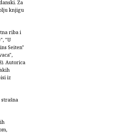
 danski. Za
olju knjigu
tna riba i
", "U
ins Seiten"
vaca",
8). Autorica
fskih
si iz
 strašna
ih
kom,