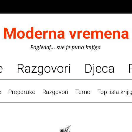
Moderna vremena
Pogledaj... sve je puno knjiga.
e
Razgovori
Djeca
e
Preporuke
Razgovori
Teme
Top lista knji