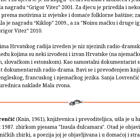
la nagradu “Grigor Vitez” 2001. Za djecu je priredila i neko
a prema motivima iz svjetske i domaće folklorne baštine; z
la je nagradu “Kiklop” 2009., a za "Noinu mačku i druge i
rigor Vitez” 2010.
ma Hrvatskog radija izveden je niz njezinih radio-dramsk
među kojima su neki izvođeni i izvan Hrvatske (na njemač
 slovačkom i estonskom). Kao samostalni dokumentarist sn
est dokumentarnih radio-drama. Bavi se i prevođenjem knj
engleskog, francuskog i njemačkog jezika. Sanja Lovrenčić
a urednica naklade Mala zvona.
renčić
(Knin, 1961), književnica i prevoditeljica, ušla je u 
 1987. zbirkom pjesama "Insula dulcamara". Otad je objavi
ičkih zbirki, a poezija joj je objavljivana i u domaćoj i str