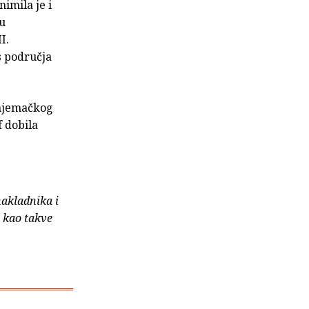
imila je i
du
I.
s područja
 njemačkog
f dobila
nakladnika i
e kao takve