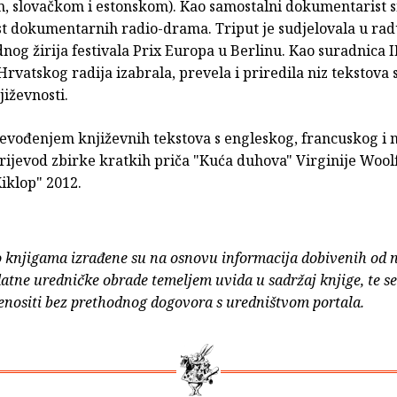
 slovačkom i estonskom). Kao samostalni dokumentarist sn
est dokumentarnih radio-drama. Triput je sudjelovala u ra
g žirija festivala Prix Europa u Berlinu. Kao suradnica II
vatskog radija izabrala, prevela i priredila niz tekstova 
jiževnosti.
prevođenjem književnih tekstova s engleskog, francuskog i
prijevod zbirke kratkih priča "Kuća duhova" Virginije Wool
iklop" 2012.
o knjigama izrađene su na osnovu informacija dobivenih od 
atne uredničke obrade temeljem uvida u sadržaj knjige, te s
enositi bez prethodnog dogovora s uredništvom portala.