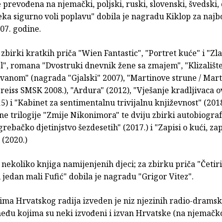
e prevođena na njemački, poljski, ruski, slovenski, švedski,
eka sigurno voli poplavu" dobila je nagradu Kiklop za najb
07. godine.
 zbirki kratkih priča "Wien Fantastic", "Portret kuće" i "Zla
el", romana "Dvostruki dnevnik žene sa zmajem", "Klizalište
Ivanom" (nagrada "Gjalski" 2007), "Martinove strune / Mart
reiss SMSK 2008.), "Ardura" (2012), "Vješanje kradljivaca o
) i "Kabinet za sentimentalnu trivijalnu književnost" (201
čne trilogije "Zmije Nikonimora" te dviju zbirki autobiogra
grebačko djetinjstvo šezdesetih" (2017.) i "Zapisi o kući, zapi
 (2020.)
 nekoliko knjiga namijenjenih djeci; za zbirku priča "Četiri
 jedan mali Fufić" dobila je nagradu "Grigor Vitez".
ma Hrvatskog radija izveden je niz njezinih radio-dramsk
među kojima su neki izvođeni i izvan Hrvatske (na njemač