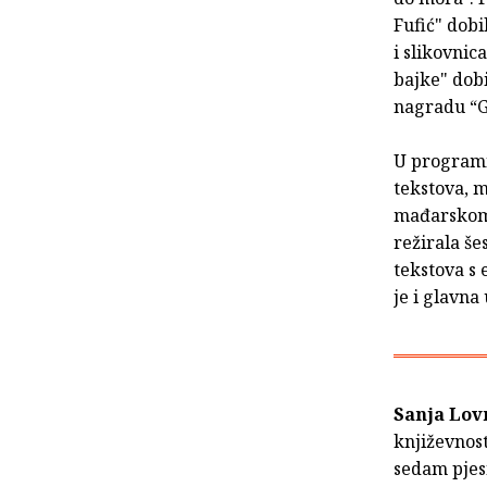
Fufić" dobi
i slikovnic
bajke" dobi
nagradu “G
U programi
tekstova, 
mađarskom,
režirala š
tekstova s 
je i glavn
Sanja Lov
književnost
sedam pjesn