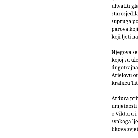
uhvatiti gl
starosjedil
supruga pom
parova koji
koji ljeti n
Njegova se 
kojoj su ulo
dugotrajna 
Arielovu ot
kraljicu Tit
Ardura prip
umjetnosti 
o Viktoru i
svakoga lj
likova svje