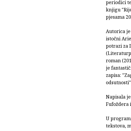
periodici t
knjigu "Rij
pjesama 20
Autorica je
istočni Ari
potrazi za 
(Literaturp
roman (2015
je fantasti
zapisa: "Za
odsutnosti"
Napisala je
Fufoždera i
U programi
tekstova, 