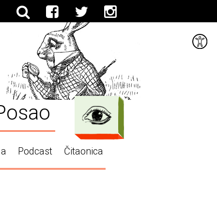
Posao
ga
Podcast
Čitaonica