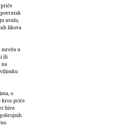
 priče
e povratak
ju uvalu,
nih likova
u mrežu u
 ili
i na
vilinsku
ima, o
e kroz priče
eć biva
ogobrojnih
vno.