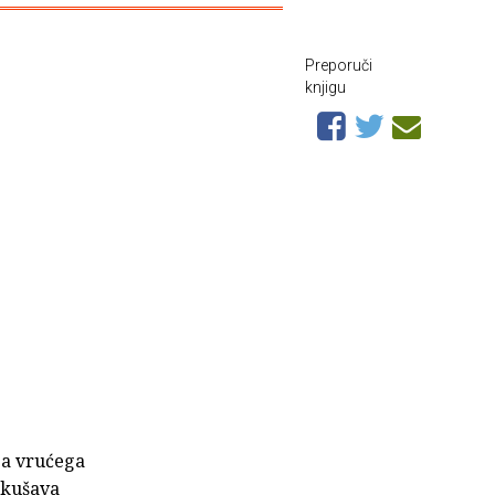
Preporuči
knjigu
 za vrućega
okušava