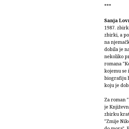
***
Sanja Lov
1987. zbirk
zbirki, a p
na njemački
dobila je n
nekoliko pr
romana "Kol
kojemu se i
biografiju 
koju je dob
Za roman "
je Književ
zbirku krat
"Zmije Niko
do mora". P