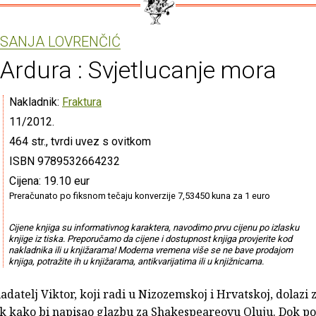
SANJA LOVRENČIĆ
Ardura : Svjetlucanje mora
Nakladnik:
Fraktura
11/2012.
464 str., tvrdi uvez s ovitkom
ISBN 9789532664232
Cijena: 19.10 eur
Preračunato po fiksnom tečaju konverzije 7,53450 kuna za 1 euro
Cijene knjiga su informativnog karaktera, navodimo prvu cijenu po izlasku
knjige iz tiska. Preporučamo da cijene i dostupnost knjiga provjerite kod
nakladnika ili u knjižarama! Moderna vremena više se ne bave prodajom
knjiga, potražite ih u knjižarama, antikvarijatima ili u knjižnicama.
adatelj Viktor, koji radi u Nizozemskoj i Hrvatskoj, dolazi
tok kako bi napisao glazbu za Shakespeareovu Oluju. Dok p