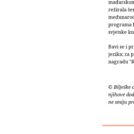
mađarskom,
režirala š
međunarodno
programa Hr
svjetske kn
Bavi se i 
jezika; za 
nagradu "K
© Bilješke 
njihove dod
ne smiju pr