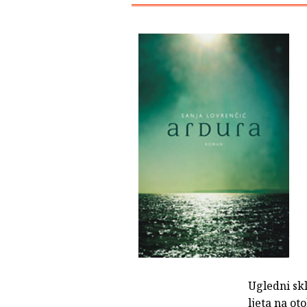
Ugledni skl
ljeta na o