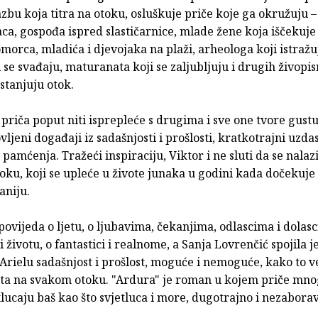
azbu koja titra na otoku, osluškuje priče koje ga okružuju –
aca, gospođa ispred slastičarnice, mlade žene koja iščekuj
orca, mladića i djevojaka na plaži, arheologa koji istražu
 se svađaju, maturanata koji se zaljubljuju i drugih živopis
astanjuju otok.
priča poput niti isprepleće s drugima i sve one tvore gust
vljeni događaji iz sadašnjosti i prošlosti, kratkotrajni uzdasi
pamćenja. Tražeći inspiraciju, Viktor i ne sluti da se nalaz
oku, koji se upleće u živote junaka u godini kada dočekuje 
aniju.
ovijeda o ljetu, o ljubavima, čekanjima, odlascima i dolasc
i životu, o fantastici i realnome, a Sanja Lovrenčić spojila j
 Arielu sadašnjost i prošlost, moguće i nemoguće, kako to v
eta na svakom otoku. "Ardura" je roman u kojem priče mn
tlucaju baš kao što svjetluca i more, dugotrajno i nezabora