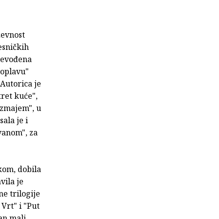
ževnost
esničkih
prevođena
poplavu"
 Autorica je
tret kuće",
 zmajem", u
ala je i
vanom", za
kom, dobila
vila je
ne trilogije
Vrt" i "Put
dan mali