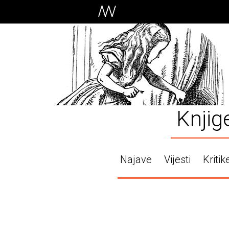
Knjig
Najave
Vijesti
Kritik