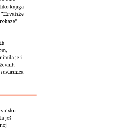
liko knjiga
a "Hrvatske
grokaze"
ih
kom,
imila je i
iževnih
 suvlasnica
hrvatsku
la još
anoj