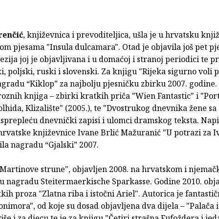
renčić
, književnica i prevoditeljica, ušla je u hrvatsku knji
om pjesama "Insula dulcamara". Otad je objavila još pet pj
oezija joj je objavljivana i u domaćoj i stranoj periodici te 
, poljski, ruski i slovenski. Za knjigu "Rijeka sigurno voli 
agradu “Kiklop” za najbolju pjesničku zbirku 2007. godine.
oznih knjiga – zbirki kratkih priča "Wien Fantastic" i "Por
hida, Klizalište" (2005.), te "Dvostrukog dnevnika žene sa
sprepleću dnevnički zapisi i ulomci dramskog teksta. Napis
hrvatske književnice Ivane Brlić Mažuranić "U potrazi za I
ila nagradu “Gjalski” 2007.
Martinove strune", objavljen 2008. na hrvatskom i njemač
nu nagradu Steitermaerkische Sparkasse. Godine 2010. obja
kih proza "Zlatna riba i istočni Ariel". Autorica je fantastič
nimora", od koje su dosad objavljena dva dijela – "Palača i 
iše i za djecu te je za knjigu "Četiri strašna Fufoždera i je