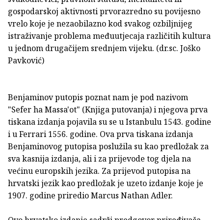
gospodarskoj aktivnosti prvorazredno su povijesno
vrelo koje je nezaobilazno kod svakog ozbiljnijeg
istraživanje problema međuutjecaja različitih kultura
u jednom drugačijem srednjem vijeku. (dr.sc. Joško
Pavković)
Benjaminov putopis poznat nam je pod nazivom
"Sefer ha Massa'ot" (Knjiga putovanja) i njegova prva
tiskana izdanja pojavila su se u Istanbulu 1543. godine
i u Ferrari 1556. godine. Ova prva tiskana izdanja
Benjaminovog putopisa poslužila su kao predložak za
sva kasnija izdanja, ali i za prijevode tog djela na
većinu europskih jezika. Za prijevod putopisa na
hrvatski jezik kao predložak je uzeto izdanje koje je
1907. godine priredio Marcus Nathan Adler.
Ovo hrvatsko izdanje sadrži predgovor priređivača