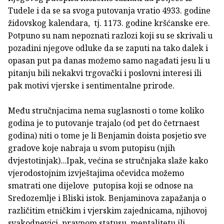
Tudele i da se sa svoga putovanja vratio 4933. godine
židovskog kalendara, tj. 1173. godine kršćanske ere.
Potpuno su nam nepoznati razlozi koji su se skrivali u
pozadini njegove odluke da se zaputi na tako dalek i
opasan put pa danas možemo samo nagađati jesu li u
pitanju bili nekakvi trgovački i poslovni interesi ili
pak motivi vjerske i sentimentalne prirode.
Među stručnjacima nema suglasnosti o tome koliko
godina je to putovanje trajalo (od pet do četrnaest
godina) niti o tome je li Benjamin doista posjetio sve
gradove koje nabraja u svom putopisu (njih
dvjestotinjak)...Ipak, većina se stručnjaka slaže kako
vjerodostojnim izvještajima očevidca možemo
smatrati one dijelove putopisa koji se odnose na
Sredozemlje i Bliski istok. Benjaminova zapažanja o
različitim etničkim i vjerskim zajednicama, njihovoj
svakodnevici, pravnom statusu, mentalitetu ili