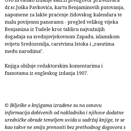
dr.sc.Joška Pavkovića, kartu Benjaminovih putovanja,
napomene za lakše praćenje židovskog kalendara te
malu povijesnu panoramu - pregled velikog vijeka
Benjamina iz Tudele kroz tablicu najvažnijih
događaja na srednjovjekovnom Zapadu, islamskom
svijetu Sredozemlja, carstvima Istoka i „rasutima
među narodima".
Knjiga obiluje redaktorskim komentarima i
fusnotama iz engleskog izdanja 1907.
© Bilješke o knjigama izrađene su na osnovu
informacija dobivenih od nakladnika i njihove dodatne
uredničke obrade temeljem uvida u sadržaj knjige, te se
kao takve ne smiju prenositi bez prethodnog dogovora s