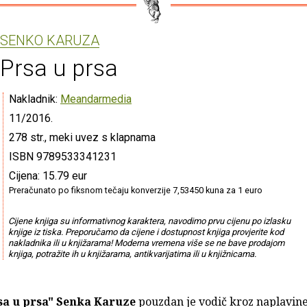
SENKO KARUZA
Prsa u prsa
Nakladnik:
Meandarmedia
11/2016.
278 str., meki uvez s klapnama
ISBN 9789533341231
Cijena: 15.79 eur
Preračunato po fiksnom tečaju konverzije 7,53450 kuna za 1 euro
Cijene knjiga su informativnog karaktera, navodimo prvu cijenu po izlasku
knjige iz tiska. Preporučamo da cijene i dostupnost knjiga provjerite kod
nakladnika ili u knjižarama! Moderna vremena više se ne bave prodajom
knjiga, potražite ih u knjižarama, antikvarijatima ili u knjižnicama.
sa u prsa"
Senka Karuze
pouzdan je vodič kroz naplavine