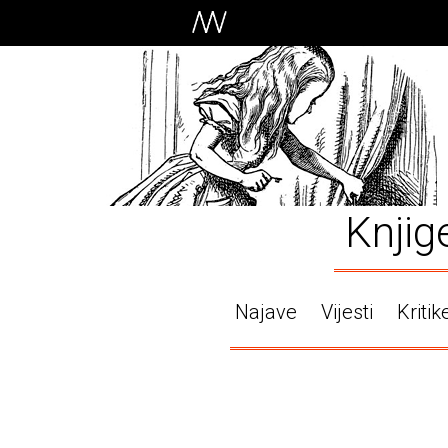
Knjig
Najave
Vijesti
Kritik