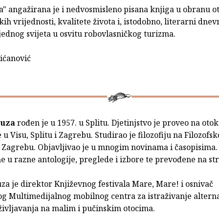
a" angažirana je i nedvosmisleno pisana knjiga u obranu o
kih vrijednosti, kvalitete života i, istodobno, literarni dnev
jednog svijeta u osvitu robovlasničkog turizma.
ićanović
ruza
rođen je u 1957. u Splitu. Djetinjstvo je proveo na otok
 u Visu, Splitu i Zagrebu. Studirao je filozofiju na Filozofs
u Zagrebu. Objavljivao je u mnogim novinama i časopisima. 
 u razne antologije, preglede i izbore te prevođene na str
a je direktor Književnog festivala Mare, Mare! i osnivač
g Multimedijalnog mobilnog centra za istraživanje altern
življavanja na malim i pučinskim otocima.