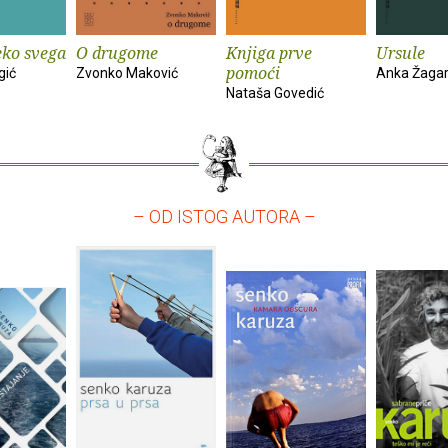
eko svega
O drugome
Knjiga prve
Ursule
pomoći
gić
Zvonko Maković
Anka Žaga
Nataša Govedić
– OD ISTOG AUTORA –