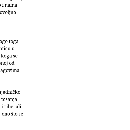
no i nama
dovoljno
nogo toga
otiču u
 koga se
enoj od
tragovima
zajedničko
 pisanja
 ribe, ali
 ono što se