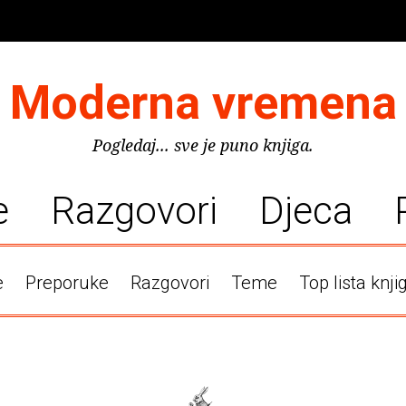
Moderna vremena
Pogledaj... sve je puno knjiga.
e
Razgovori
Djeca
e
Preporuke
Razgovori
Teme
Top lista knji