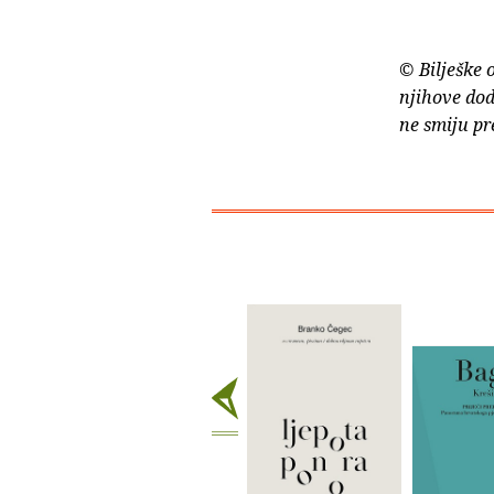
© Bilješke 
njihove dod
ne smiju pr