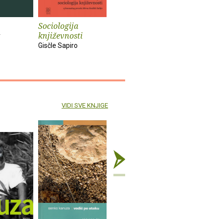
Sociologija
Bečki roman
Katastrof
književnosti
r
Dragan Velikić
Dragan Ju
Gisčle Sapiro
VIDI SVE KNJIGE