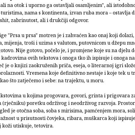
izali na otok i uporno ga ostavljali osamljenim", ali istodob
-turistima, nama s kontinenta, izvan ruba mora – ostavlja 
shit, zabrinutost, ali i drukčiji odgovor.
jige "Prsa u prsa" motren je i zahvaćen kao onaj koji dolazi,
, mijenja, troši i uzima s valutom, putovnicom u džepu m
otovo. Nije gotovo, počelo je, i promjene koje su na djelu d
 kadrovima ovih tekstova i onoga tko ih ispisuje i onoga na
eč je o knjizi zaokruženih priča, eseja, o literarnoj igri slož
prolaznosti. Vremena koje definitivno nestaje i koje tek u 
kao što zatječemo i sebe: na trajektu, u moru.
tekstovima u kojima progovara, govori, grinta i prigovara 
(rječniku) poretku održivog i neodrživog razvoja. Prostor
gled je otočna soba, soba s mirisima, pamćenjem mora, soli i
važnost u prisutnosti čovjeka, ribara, muškarca koji ispisuje
 koži utiskuje, tetovira.