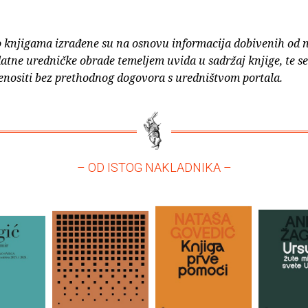
o knjigama izrađene su na osnovu informacija dobivenih od 
atne uredničke obrade temeljem uvida u sadržaj knjige, te s
enositi bez prethodnog dogovora s uredništvom portala.
– OD ISTOG NAKLADNIKA –