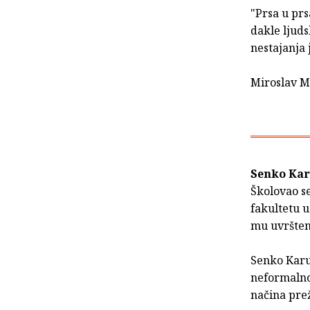
"Prsa u prs
dakle ljuds
nestajanja 
Miroslav M
Senko Ka
Školovao se
fakultetu 
mu uvrštene
Senko Karuz
neformalno
načina pre