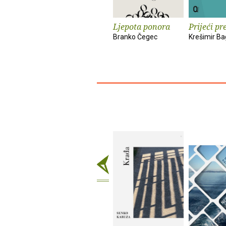
Ljepota ponora
Prijeći pr
Branko Čegec
Krešimir Ba