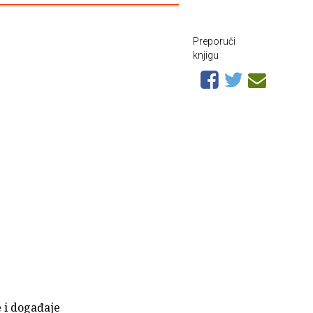
Preporuči
knjigu
 i događaje