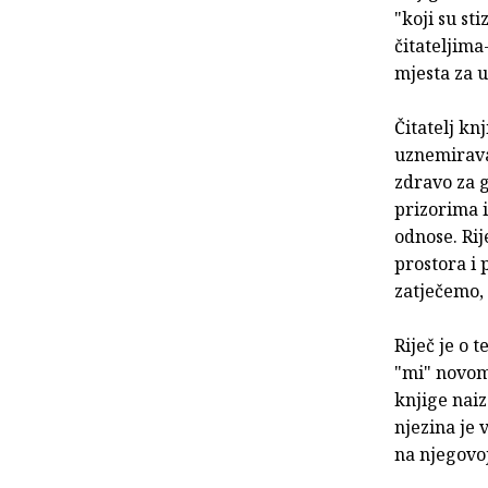
"koji su st
čitateljima
mjesta za u
Čitatelj kn
uznemirava
zdravo za g
prizorima i
odnose. Rij
prostora i 
zatječemo, 
Riječ je o 
"mi" novom 
knjige naiz
njezina je 
na njegovoj