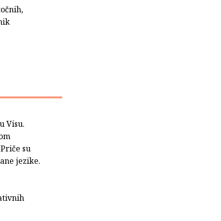
točnih,
nik
u Visu.
kom
Priče su
ane jezike.
ativnih