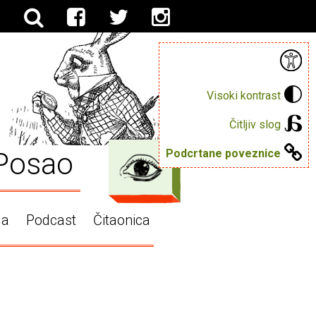
Visoki kontrast
Čitljiv slog
Posao
Podcrtane poveznice
ga
Podcast
Čitaonica