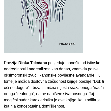
Poezija
Dinka Telećana
posjeduje ponešto od istinske
nadrealnosti i nadrealizma kao danas, znam da posve
oksimoronski zvuči, kanonske povijesne avangarde. I u
tome je možda doslovna začudnost knjige poezije "Dok ti
oči ne dogore" - brza, ritmična mjesta sraza onoga “nad” i
onoga “realnoga”, da ne napišem stvarnosnoga. Taj
magični sudar karakteristika je ove knjige, koju odlikuje
krajnja konceptualna domišljenost.