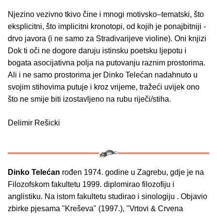
Njezino vezivno tkivo čine i mnogi motivsko–tematski, što
eksplicitni, što implicitni kronotopi, od kojih je ponajbitniji -
drvo javora (i ne samo za Stradivarijeve violine). Oni knjizi
Dok ti oči ne dogore daruju istinsku poetsku ljepotu i
bogata asocijativna polja na putovanju raznim prostorima.
Ali i ne samo prostorima jer Dinko Telećan nadahnuto u
svojim stihovima putuje i kroz vrijeme, tražeći uvijek ono
što ne smije biti izostavljeno na rubu riječi/stiha.
Delimir Rešicki
Dinko Telećan
rođen 1974. godine u Zagrebu, gdje je na
Filozofskom fakultetu 1999. diplomirao filozofiju i
anglistiku. Na istom fakultetu studirao i sinologiju . Objavio
zbirke pjesama "Kreševa" (1997.), "Vrtovi & Crvena