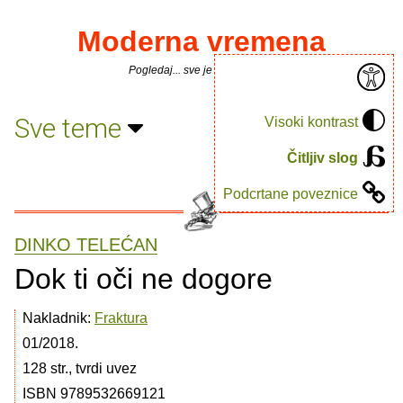
Moderna vremena
Pogledaj... sve je puno knjiga.
Sve teme
Visoki kontrast
Čitljiv slog
Podcrtane poveznice
DINKO TELEĆAN
Dok ti oči ne dogore
Nakladnik:
Fraktura
01/2018.
128 str., tvrdi uvez
ISBN 9789532669121