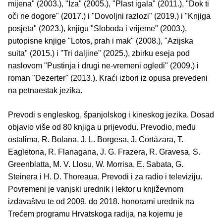
mijena" (2003.), "Iza" (2005.), "Plast igala" (2011.), "Dok ti
oči ne dogore" (2017.) i "Dovoljni razlozi" (2019.) i "Knjiga
posjeta" (2023.), knjigu "Sloboda i vrijeme" (2003.),
putopisne knjige "Lotos, prah i mak" (2008.), "Azijska
suita" (2015.) i "Tri daljine" (2025.), zbirku eseja pod
naslovom "Pustinja i drugi ne-vremeni ogledi" (2009.) i
roman "Dezerter" (2013.). Kraći izbori iz opusa prevedeni
na petnaestak jezika.
Prevodi s engleskog, španjolskog i kineskog jezika. Dosad
objavio više od 80 knjiga u prijevodu. Prevodio, među
ostalima, R. Bolana, J. L. Borgesa, J. Cortázara, T.
Eagletona, R. Flanagana, J. G. Frazera, R. Gravesa, S.
Greenblatta, M. V. Llosu, W. Morrisa, E. Sabata, G.
Steinera i H. D. Thoreaua. Prevodi i za radio i televiziju.
Povremeni je vanjski urednik i lektor u književnom
izdavaštvu te od 2009. do 2018. honorarni urednik na
Trećem programu Hrvatskoga radija, na kojemu je