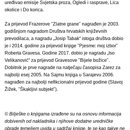
uređivao emisije Svjetska proza, Ogledi i rasprave, Lica
okolice i Do korica.
Za prijevod Frazerove "Zlatne grane" nagrađen je 2003.
godišnjom nagradom Društva hrvatskih književnih
prevodilaca, a nagradu „Josip Tabak“ istoga društva dobio
je i 2014. godine za prijevod knjige "Pjesme: moj izbor"
Roberta Gravesa. Godine 2017. dobio je nagradu „Iso
Velikanović“ za prijevod Gravesove "Bijele božice".
Dobitnik je prve nagrade na natječaju časopisa Zarez za
najbolji esej 2005. Na Sajmu knjiga u Sarajevu 2006.
nagrađen za najbolji nefikcionalni prijevod godine (Slavoj
Žižek, "Škakljivi subjekt").
© Bilješke o knjigama izrađene su na osnovu informacija
dobivenih od nakladnika i njihove dodatne uredničke
obrade temeljem uvida u sadržaj knjige, te se kao takve ne