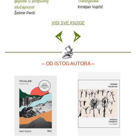
ljepote u potpunoj
Trešnjevke
slučajnosti
Kristijan Vujičić
Želimir Periš
VIDI SVE KNJIGE
– OD ISTOG AUTORA –