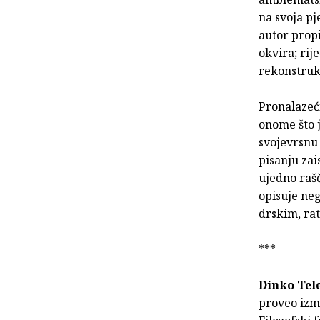
na svoja pj
autor propi
okvira; rij
rekonstrukc
Pronalazeć
onome što 
svojevrsnu 
pisanju zai
ujedno rašč
opisuje neg
drskim, ra
***
Dinko Tel
proveo izm