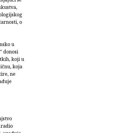
skustva,
eologijskog
arnosti, o
nsko u
" donosi
kih, koji u
zičnu, koja
ire, ne
nađuje
njstvo
dradio