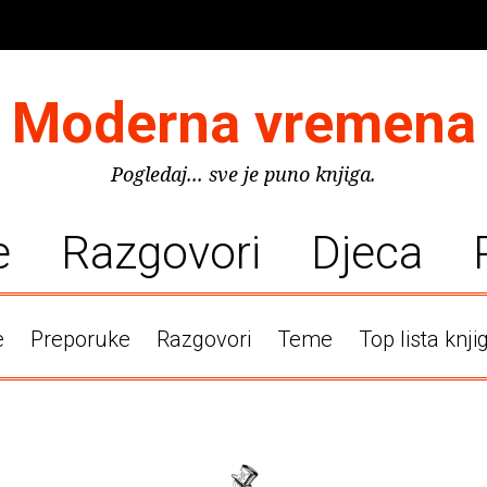
Moderna vremena
Pogledaj... sve je puno knjiga.
e
Razgovori
Djeca
e
Preporuke
Razgovori
Teme
Top lista knji