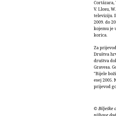
Cortázara, 
V. Llosu, W
televiziju.
2009. do 2
kojemu je u
korica.
Za prijevo
Društva hrv
društva dob
Gravesa. G
"Bijele bož
esej 2005. 
prijevod go
© Bilješke 
njihove dod