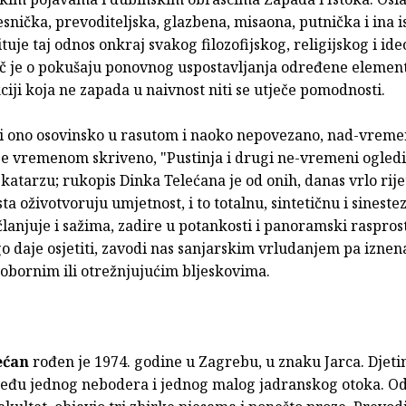
esnička, prevoditeljska, glazbena, misaona, putnička i ina i
tuje taj odnos onkraj svakog filozofijskog, religijskog i id
eč je o pokušaju ponovnog uspostavljanja određene element
iji koja ne zapada u naivnost niti se utječe pomodnosti.
i ono osovinsko u rasutom i naoko nepovezano, nad-vreme
je vremenom skriveno, "Pustinja i drugi ne-vremeni ogledi
katarzu; rukopis Dinka Telećana je od onih, danas vrlo rijet
sta oživotvoruju umjetnost, i to totalnu, sintetičnu i sineste
lanjuje i sažima, zadire u potankosti i panoramski rasprost
o daje osjetiti, zavodi nas sanjarskim vrludanjem pa izne
tobornim ili otrežnjujućim bljeskovima.
ećan
rođen je 1974. godine u Zagrebu, u znaku Jarca. Djeti
eđu jednog nebodera i jednog malog jadranskog otoka. O