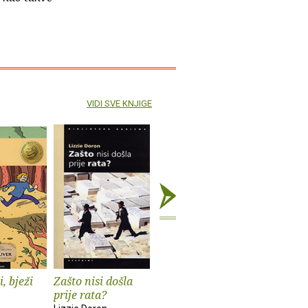
VIDI SVE KNJIGE
i, bježi
Zašto nisi došla
Otkrivanje
Spaljeni 
prije rata?
Lydie Salvayre
Roy Jacob