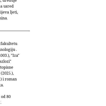
i, uređuje
 a usred
jeva ljeti,
mina.
 fakultetu
nologiju .
03.), "Iza"
azlozi"
utopisne
 (2025.),
.) i roman
ka.
 od 80
.