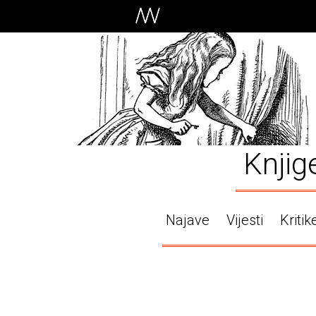
Knjig
Najave
Vijesti
Kritik