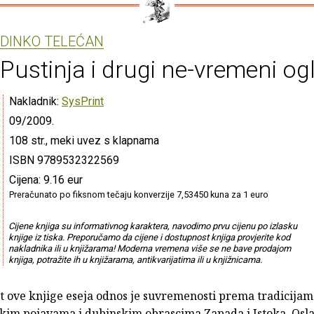
DINKO TELEĆAN
Pustinja i drugi ne-vremeni og
Nakladnik:
SysPrint
09/2009.
108 str., meki uvez s klapnama
ISBN 9789532322569
Cijena: 9.16 eur
Preračunato po fiksnom tečaju konverzije 7,53450 kuna za 1 euro
Cijene knjiga su informativnog karaktera, navodimo prvu cijenu po izlasku
knjige iz tiska. Preporučamo da cijene i dostupnost knjiga provjerite kod
nakladnika ili u knjižarama! Moderna vremena više se ne bave prodajom
knjiga, potražite ih u knjižarama, antikvarijatima ili u knjižnicama.
t ove knjige eseja odnos je suvremenosti prema tradicijam
im pojavama i dubinskim obrascima Zapada i Istoka. Osla