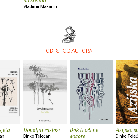
na sredini
Vladimir Makanin
– OD ISTOG AUTORA –
sjeta
Dovoljni razlozi
Dok ti oči ne
Azijska s
dogore
ćan
Dinko Telećan
Dinko Tele