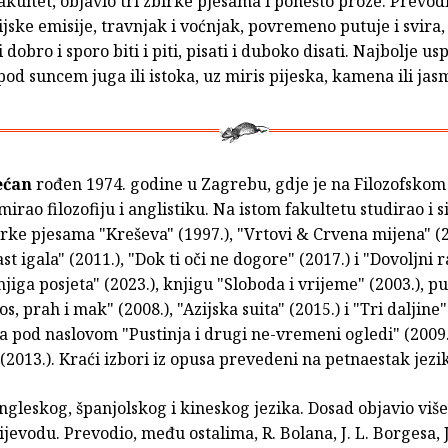
fakultet, objavio tri zbirke pjesama i ponešto proze. Prevod
ijske emisije, travnjak i voćnjak, povremeno putuje i svira,
 dobro i sporo biti i piti, pisati i duboko disati. Najbolje uspi
od suncem juga ili istoka, uz miris pijeska, kamena ili jas
ećan
rođen 1974. godine u Zagrebu, gdje je na Filozofskom
mirao filozofiju i anglistiku. Na istom fakultetu studirao i si
rke pjesama "Kreševa" (1997.), "Vrtovi & Crvena mijena" (20
ast igala" (2011.), "Dok ti oči ne dogore" (2017.) i "Dovoljni r
Knjiga posjeta" (2023.), knjigu "Sloboda i vrijeme" (2003.), p
s, prah i mak" (2008.), "Azijska suita" (2015.) i "Tri daljine"
a pod naslovom "Pustinja i drugi ne-vremeni ogledi" (2009
(2013.). Kraći izbori iz opusa prevedeni na petnaestak jezi
ngleskog, španjolskog i kineskog jezika. Dosad objavio više
ijevodu. Prevodio, među ostalima, R. Bolana, J. L. Borgesa, J