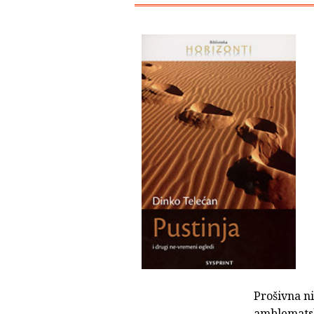
Prošivna ni
amblematsk