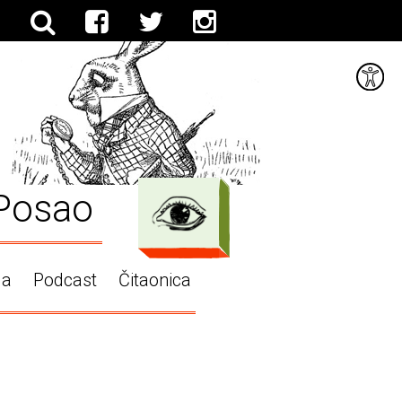
Posao
ga
Podcast
Čitaonica