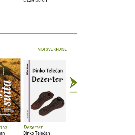
Lizzie Doron
VIDI SVE KNJIGE
uita
Dezerter
Pustinja i drugi
Lotos, pr
ne-vremeni ogledi
ćan
Dinko Telećan
Dinko Tele