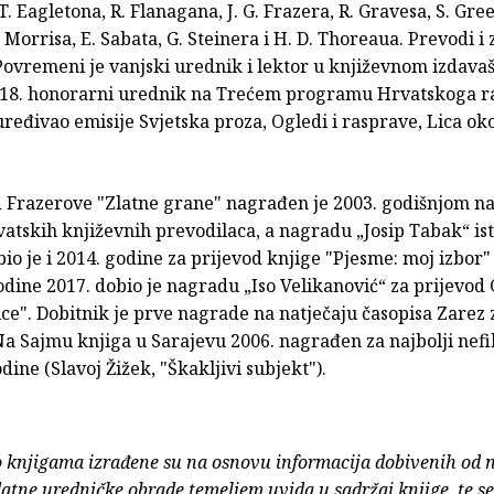
T. Eagletona, R. Flanagana, J. G. Frazera, R. Gravesa, S. Gre
. Morrisa, E. Sabata, G. Steinera i H. D. Thoreaua. Prevodi i 
 Povremeni je vanjski urednik i lektor u književnom izdavaš
018. honorarni urednik na Trećem programu Hrvatskoga ra
ređivao emisije Svjetska proza, Ogledi i rasprave, Lica oko
d Frazerove "Zlatne grane" nagrađen je 2003. godišnjom 
atskih književnih prevodilaca, a nagradu „Josip Tabak“ is
io je i 2014. godine za prijevod knjige "Pjesme: moj izbor
odine 2017. dobio je nagradu „Iso Velikanović“ za prijevod
ice". Dobitnik je prve nagrade na natječaju časopisa Zarez z
Na Sajmu knjiga u Sarajevu 2006. nagrađen za najbolji nefi
dine (Slavoj Žižek, "Škakljivi subjekt").
o knjigama izrađene su na osnovu informacija dobivenih od 
atne uredničke obrade temeljem uvida u sadržaj knjige, te s