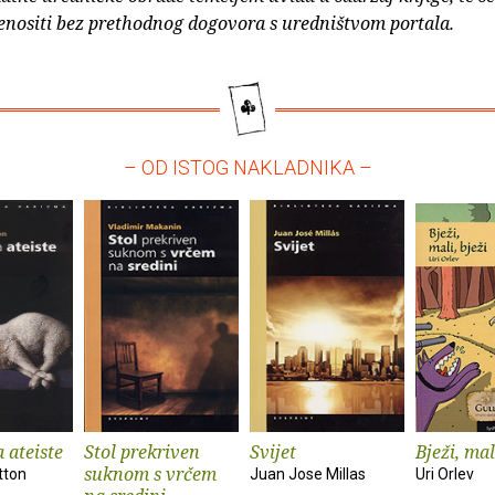
enositi bez prethodnog dogovora s uredništvom portala.
– OD ISTOG NAKLADNIKA –
a ateiste
Stol prekriven
Svijet
Bježi, mal
suknom s vrčem
tton
Juan Jose Millas
Uri Orlev