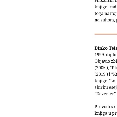
Filozofski 
knjige, rad
toga nastoji
na suhom, p
Dinko Tel
1999. diplo
Objavio zbi
(2005.), "Pl
(2019.) i "
knjige "Loto
zbirku esej
"Dezerter" 
Prevodi s e
knjiga u pr