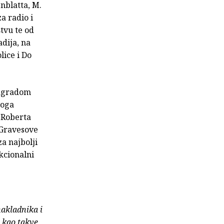
enblatta, M.
za radio i
tvu te od
dija, na
lice i Do
nagradom
toga
" Roberta
 Gravesove
a najbolji
kcionalni
nakladnika i
e kao takve