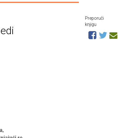
Preporuči
knjigu
ledi
a,
njajući se