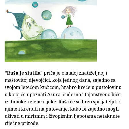
"Ruša je slutila"
priča je o maloj znatiželjnoj i
maštovitoj djevojčici, koja jednog dana, zajedno sa
svojom letećom kućicom, hrabro kreće u pustolovinu
u kojoj će upoznati Azura, čudesno i tajanstveno biće
iz duboke zelene rijeke. Ruša će se brzo sprijateljiti s
njime i krenuti na putovanje, kako bi zajedno mogli
uživati u mirisnim i živopisnim ljepotama netaknute
riječne prirode.