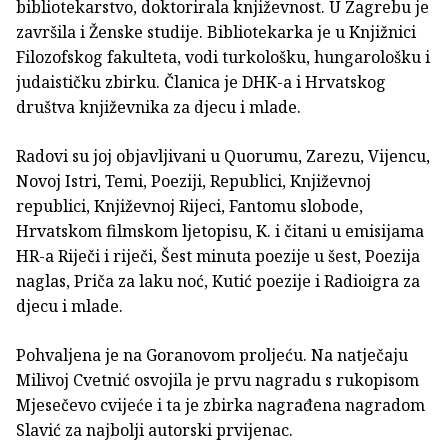
bibliotekarstvo, doktorirala književnost. U Zagrebu je
završila i Ženske studije. Bibliotekarka je u Knjižnici
Filozofskog fakulteta, vodi turkološku, hungarološku i
judaističku zbirku. Članica je DHK-a i Hrvatskog
društva književnika za djecu i mlade.
Radovi su joj objavljivani u Quorumu, Zarezu, Vijencu,
Novoj Istri, Temi, Poeziji, Republici, Književnoj
republici, Književnoj Rijeci, Fantomu slobode,
Hrvatskom filmskom ljetopisu, K. i čitani u emisijama
HR-a Riječi i riječi, Šest minuta poezije u šest, Poezija
naglas, Priča za laku noć, Kutić poezije i Radioigra za
djecu i mlade.
Pohvaljena je na Goranovom proljeću. Na natječaju
Milivoj Cvetnić osvojila je prvu nagradu s rukopisom
Mjesečevo cvijeće i ta je zbirka nagrađena nagradom
Slavić za najbolji autorski prvijenac.