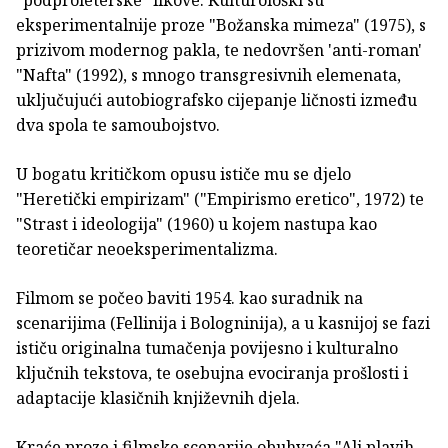
eksperimentalnije proze "Božanska mimeza" (1975), s
prizivom modernog pakla, te nedovršen 'anti-roman'
"Nafta" (1992), s mnogo transgresivnih elemenata,
uključujući autobiografsko cijepanje ličnosti između
dva spola te samoubojstvo.
U bogatu kritičkom opusu ističe mu se djelo
"Heretički empirizam" ("Empirismo eretico", 1972) te
"Strast i ideologija" (1960) u kojem nastupa kao
teoretičar neoeksperimentalizma.
Filmom se počeo baviti 1954. kao suradnik na
scenarijima (Fellinija i Bologninija), a u kasnijoj se fazi
ističu originalna tumačenja povijesno i kulturalno
ključnih tekstova, te osebujna evociranja prošlosti i
adaptacije klasičnih književnih djela.
Kraće proze i filmske scenarije obuhvaća "Ali plavih