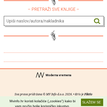
– PRETRAŽI SVE KNJIGE –
Moderna vremena
Sva prava pridržana © MV Info d.o.o. 2026. • Kriv je
Fiktiv
Mvinfo.hr koristi kolačiće („cookies“) kako bi
SLAŽEM SE
O nama
•
Pomoć
•
Uvjeti korištenja
•
RSS kanali
vam pružio bolje korisničko iskustvo.