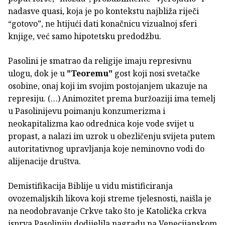
nadasve quasi, koja je po kontekstu najbliža riječi
“gotovo”, ne htijući dati konačnicu vizualnoj sferi
knjige, već samo hipotetsku predodžbu.
Pasolini je smatrao da religije imaju represivnu
ulogu, dok je u
"Teoremu"
gost koji nosi svetačke
osobine, onaj koji im svojim postojanjem ukazuje na
represiju. (…) Animozitet prema buržoaziji ima temelj
u Pasolinijevu poimanju konzumerizma i
neokapitalizma kao odrednica koje vode svijet u
propast, a nalazi im uzrok u obezličenju svijeta putem
autoritativnog upravljanja koje neminovno vodi do
alijenacije društva.
Demistifikacija Biblije u vidu mistificiranja
ovozemaljskih likova koji streme tjelesnosti, naišla je
na neodobravanje Crkve tako što je Katolička crkva
isprva Pasoliniju dodijelila nagradu na Venecijanskom