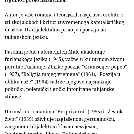
Autor je više romana i teorijskih rasprava, osobito o
stilskoj slobodi i kritici suvremenoga kapitalističkog
društva. Uz dijalektalnu pisao je i poeziju na
talijanskom jeziku.
Pasolini je bio i utemeljitelj Male akademije
furlanskoga jezika (1945), važne u kulturnom životu
poratne Furlanije. Zbirke poezije "Gramscijev pepeo"
(1957), "Religija mojeg vremena" (1961), "Poezija u
obliku ruže" (1964) sadrže njegove najsnažnije
politički, polemički i etički intonirane talijanske
stihove.
U rimskim romanima "Besprizorni" (1955) i "Žestok
život" (1959) oživljuje naglašenom gestualnošću,
žargonom i dijalektom klasno nesvjesne,
"podproleterske" likove. Kulturološki su