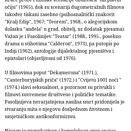
očiju" (1965), dok su scenariji dugometražnih filmova
također tiskani zasebno (psihoanalitički znakovit
"Kralj Edip", 1967; "Teorem", 1968., o alegorijskom
dolasku "anđela" u grad. obitelj, uz dodatak pjesama).
Važan je i Pasolinijev "Teatar" (1988., 1995., posebno
drama u stihovima "Calderon", 1973), pa putopis po
Indiji (1962), antologije dijalektalnog pjesništva i
epistolari (objavljivani od 1976).
U filmovima poput "Dekamerona" (1971.),
"Canterburyjskih priča" (1972.) i "Cvijetu 1001 noći "
(1974.) slavi seksualnost, a pozornost su privukli i
filmovi suvremene društvene i političke tematike.
Pasolinijeva nerazjašnjena nasilna smrt pridonijela je
stvaranju mita o njegovu dosljednom životnom i
umjetničkom antikonformizmu.
Njegov je provokativan i kompleksan opus spajao