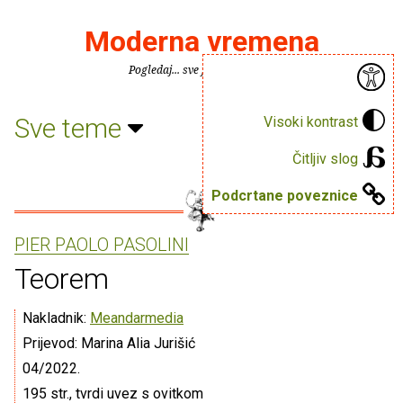
Moderna vremena
Pogledaj... sve je puno knjiga.
Sve teme
Visoki kontrast
Čitljiv slog
Podcrtane poveznice
PIER PAOLO PASOLINI
Teorem
Nakladnik:
Meandarmedia
Prijevod: Marina Alia Jurišić
04/2022.
195 str., tvrdi uvez s ovitkom