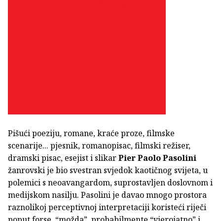
Pišući poeziju, romane, kraće proze, filmske
scenarije... pjesnik, romanopisac, filmski režiser,
dramski pisac, esejist i slikar
Pier Paolo Pasolini
žanrovski je bio svestran svjedok kaotičnog svijeta, u
polemici s neoavangardom, suprostavljen doslovnom i
medijskom nasilju. Pasolini je davao mnogo prostora
raznolikoj perceptivnoj interpretaciji koristeći riječi
poput forse, “možda”, probabilmente “vjerojatno” i