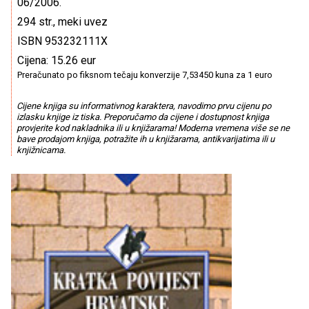
06/2006.
294 str., meki uvez
ISBN 953232111X
Cijena: 15.26 eur
Preračunato po fiksnom tečaju konverzije 7,53450 kuna za 1 euro
Cijene knjiga su informativnog karaktera, navodimo prvu cijenu po
izlasku knjige iz tiska. Preporučamo da cijene i dostupnost knjiga
provjerite kod nakladnika ili u knjižarama! Moderna vremena više se ne
bave prodajom knjiga, potražite ih u knjižarama, antikvarijatima ili u
knjižnicama.