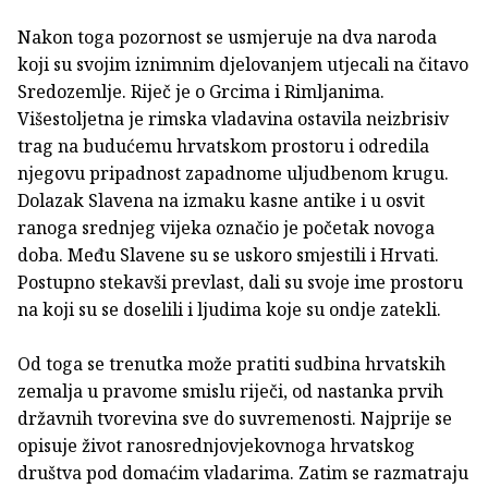
Nakon toga pozornost se usmjeruje na dva naroda
koji su svojim iznimnim djelovanjem utjecali na čitavo
Sredozemlje. Riječ je o Grcima i Rimljanima.
Višestoljetna je rimska vladavina ostavila neizbrisiv
trag na budućemu hrvatskom prostoru i odredila
njegovu pripadnost zapadnome uljudbenom krugu.
Dolazak Slavena na izmaku kasne antike i u osvit
ranoga srednjeg vijeka označio je početak novoga
doba. Među Slavene su se uskoro smjestili i Hrvati.
Postupno stekavši prevlast, dali su svoje ime prostoru
na koji su se doselili i ljudima koje su ondje zatekli.
Od toga se trenutka može pratiti sudbina hrvatskih
zemalja u pravome smislu riječi, od nastanka prvih
državnih tvorevina sve do suvremenosti. Najprije se
opisuje život ranosrednjovjekovnoga hrvatskog
društva pod domaćim vladarima. Zatim se razmatraju