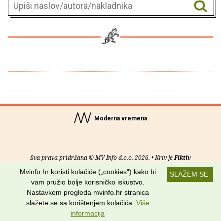
Moderna vremena
Sva prava pridržana © MV Info d.o.o. 2026. • Kriv je
Fiktiv
Mvinfo.hr koristi kolačiće („cookies“) kako bi
SLAŽEM SE
O nama
•
Pomoć
•
Uvjeti korištenja
•
RSS kanali
vam pružio bolje korisničko iskustvo.
Nastavkom pregleda mvinfo.hr stranica
Potraži nas na:
slažete se sa korištenjem kolačića.
Više
informacija