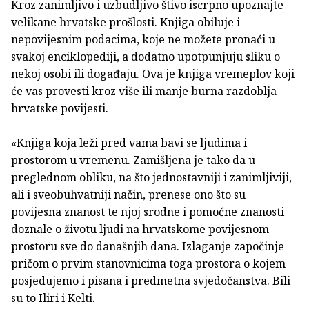
Kroz zanimljivo i uzbudljivo štivo iscrpno upoznajte
velikane hrvatske prošlosti. Knjiga obiluje i
nepovijesnim podacima, koje ne možete pronaći u
svakoj enciklopediji, a dodatno upotpunjuju sliku o
nekoj osobi ili događaju. Ova je knjiga vremeplov koji
će vas provesti kroz više ili manje burna razdoblja
hrvatske povijesti.
«Knjiga koja leži pred vama bavi se ljudima i
prostorom u vremenu. Zamišljena je tako da u
preglednom obliku, na što jednostavniji i zanimljiviji,
ali i sveobuhvatniji način, prenese ono što su
povijesna znanost te njoj srodne i pomoćne znanosti
doznale o životu ljudi na hrvatskome povijesnom
prostoru sve do današnjih dana. Izlaganje započinje
pričom o prvim stanovnicima toga prostora o kojem
posjedujemo i pisana i predmetna svjedočanstva. Bili
su to Iliri i Kelti.