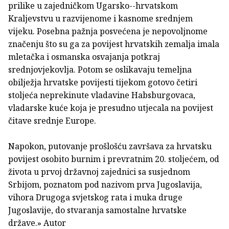
prilike u zajedničkom Ugarsko--hrvatskom
Kraljevstvu u razvijenome i kasnome srednjem
vijeku. Posebna pažnja posvećena je nepovoljnome
značenju što su ga za povijest hrvatskih zemalja imala
mletačka i osmanska osvajanja potkraj
srednjovjekovlja. Potom se oslikavaju temeljna
obilježja hrvatske povijesti tijekom gotovo četiri
stoljeća neprekinute vladavine Habsburgovaca,
vladarske kuće koja je presudno utjecala na povijest
čitave srednje Europe.
Napokon, putovanje prošlošću završava za hrvatsku
povijest osobito burnim i prevratnim 20. stoljećem, od
života u prvoj državnoj zajednici sa susjednom
Srbijom, poznatom pod nazivom prva Jugoslavija,
vihora Drugoga svjetskog rata i muka druge
Jugoslavije, do stvaranja samostalne hrvatske
države.» Autor