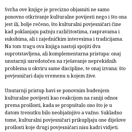
Svrha ove knjige je precizno objasniti ne samo
ponovno otkrivanje kulturalne povijesti nego i što ona
jest ili, bolje rečeno, što kulturalni povjesničari čine
kad poklanjaju pažnju različitostima, raspravama i
sukobima, ali i zajedničkim interesima i tradicijama.
Na tom tragu ova knjiga nastoji spojiti dva
suprotstavljena, ali komplementarna pristupa: onaj
unutarnji usredotočen na rješavanje neprekidnih
problema u okviru same discipline, te onaj izvana: što
povjesničari daju vremenu u kojem žive.
Unutarnji pristup bavi se ponovnim buđenjem
kulturalne povijesti kao reakcijom na raniji odnos
prema prošlosti, kada se propuštalo ono što je u
datom trenutku bilo neobjašnjivo a važno. Sukladno
tome, kulturalni povjesničari prikupljaju one dijelove
prošlosti koje drugi povjesničari nisu kadri vidjeti.