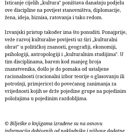
Isticanje cijelih „kultura" poništava današnju podjelu
ove discipline na povijest stanovništva, diplomacije,
žena, ideja, biznisa, ratovanja i tako redom.
Izvanjski pristup također ima što ponuditi. Ponajprije,
veže razvoj kulturalne povijesti uz širi „kulturalni
obrat" u političkoj znanosti, geografiji, ekonomiji,
psihologiji, antropologiji i „kulturalnim studijima". U
tim disciplinama, barem kod manjeg broja
znanstvenika, došlo je do pomaka od ustaljene
racionalnosti (racionalni izbor teorije o glasovanju ili
potrošnji, primjerice) do povećanog zanimanja za
vrijednosti kojih se drže pojedine grupe na pojedinim
položajima u pojedinim razdobljima.
© Bilješke o knjigama izrađene su na osnovu
informacija dobivenih od nakladnika i njihove dodatne