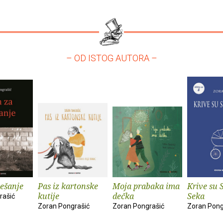
– OD ISTOG AUTORA –
ješanje
Pas iz kartonske
Moja prabaka ima
Krive su 
kutije
dečka
Seka
rašić
Zoran Pongrašić
Zoran Pongrašić
Zoran Pong