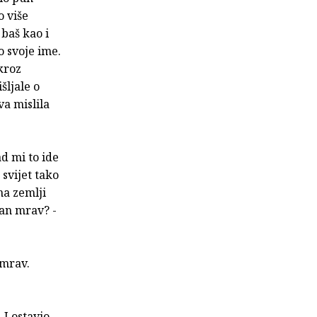
o više
 baš kao i
o svoje ime.
skroz
šljale o
va mislila
ad mi to ide
 svijet tako
na zemlji
čan mrav? -
 mrav.
 I ostavio