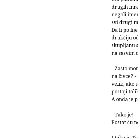
drugih mrav
negoli imen
svi drugi m
Da li po li
drukčiju o
skupljanu s
na sasvim d
- Zašto mor
na živce? - 
ve­lik, ako
postoji tol
A onda je p
- Tako je! -
Postat ću n
I tako je T