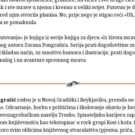
k i sve mrave u njemu i krenuo u veliki svijet. Pu­tovao je 
red njim stvo­rila planina. No, prije nego je stigao reći «Uh, 
na se pomaknula.
utovanja» je knjiga iz serije knjiga za djecu «Iz života mra
og autora Zorana Pongrašića. Serija prati dogodovštine m
prikladan način, uz mnoštvo humora i ilustracije, prati dog
nalog i na avanture spremnog mrava.
grašić
rođen je u Novoj Gradiški i Reykjaviku, premda ne
. Odrastanje, borbu s prištićima i školovanje obavio je be
ovozagrebačkom naselju Trnsko. Spisateljsku karijeru zap
om književnošću kao tekstopisac u rock grupi Kost i koža. 
koro svim oblicima književnog stvaralaštva (pjesma, priča,