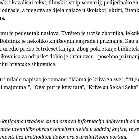
ki i kazališni tekst, filmski i strip-scenarij) podjednako za
i odrasle, a njegova se djela nalaze u školskoj lektiri, čitan
a.
mu je pedesetak naslova. Uvršten je u više zbornika, leksi
 Dobitnik je nekoliko književnih nagrada i priznanja. Kao 
 i uredio preko četrdeset knjiga. Zbog pokretanje bibliotek
ikovnica za odrasle“ dobio je Crnu ovcu - posebno priznan
iju hrvatske slikovnice.
cu i mlade napisao je romane: "Mama je kriva za sve", "41,
i majmuna!", "Ovaj put je kriv tata", "Krive su Seka i Seka" 
o knjigama izrađene su na osnovu informacija dobivenih od 
atne uredničke obrade temeljem uvida u sadržaj knjige, te s
enositi bez prethodnog dogovora s uredništvom portala.