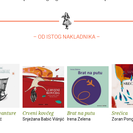
– OD ISTOG NAKLADNIKA –
vanture
Crveni kovčeg
Brat na putu
Srećica
ć
Snježana Babić Višnjić
Irena Zelena
Zoran Pong