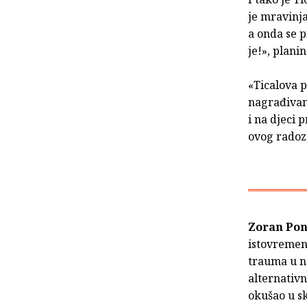
je mravinja
a onda se p
je!», plani
«Ticalova p
nagrađivan
i na djeci 
ovog radoz
Zoran Pon
istovremeno
trauma u n
alternativn
okušao u s