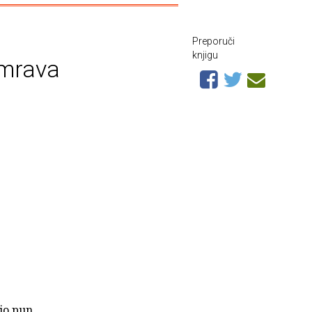
Preporuči
knjigu
 mrava
bio pun