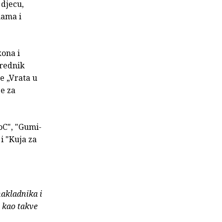
 djecu,
kama i
kona i
urednik
e „Vrata u
je za
5oC", "Gumi-
i "Kuja za
nakladnika i
e kao takve