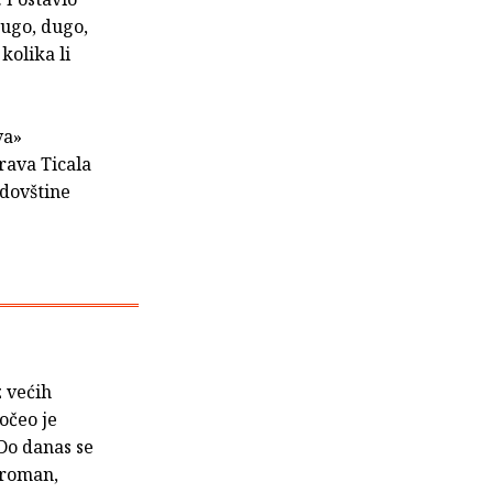
dugo, dugo,
kolika li
va»
rava Ticala
odovštine
z većih
očeo je
Do danas se
 roman,