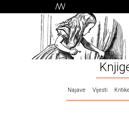
Knjig
Najave
Vijesti
Kritik