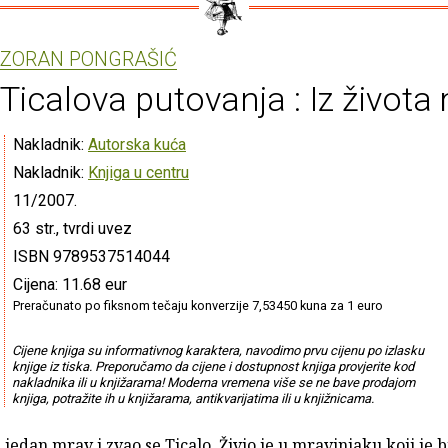
ZORAN PONGRAŠIĆ
Ticalova putovanja : Iz života
Nakladnik:
Autorska kuća
Nakladnik:
Knjiga u centru
11/2007.
63 str., tvrdi uvez
ISBN 9789537514044
Cijena: 11.68 eur
Preračunato po fiksnom tečaju konverzije 7,53450 kuna za 1 euro
Cijene knjiga su informativnog karaktera, navodimo prvu cijenu po izlasku
knjige iz tiska. Preporučamo da cijene i dostupnost knjiga provjerite kod
nakladnika ili u knjižarama! Moderna vremena više se ne bave prodajom
knjiga, potražite ih u knjižarama, antikvarijatima ili u knjižnicama.
jedan mrav i zvao se Ticalo. Živio je u mravinjaku koji je 