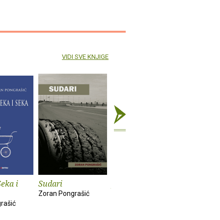
VIDI SVE KNJIGE
Seka i
Sudari
Ja, ja i formula 1
Hi-Fi fote
Zoran Pongrašić
Zoran Pongrašić
Zoran Pong
rašić