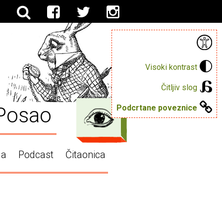
Visoki kontrast
Čitljiv slog
Posao
Podcrtane poveznice
ga
Podcast
Čitaonica