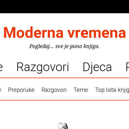
Moderna vremena
Pogledaj... sve je puno knjiga.
e
Razgovori
Djeca
e
Preporuke
Razgovori
Teme
Top lista knji