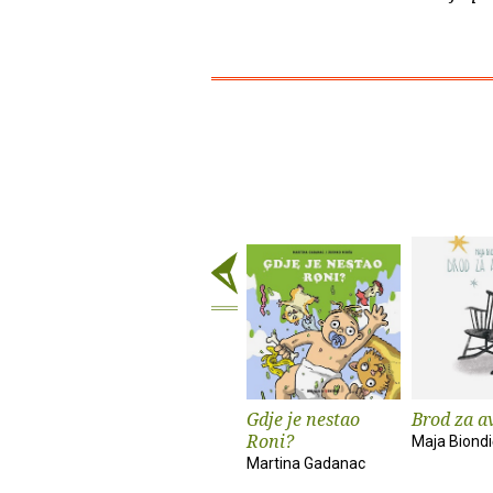
Gdje je nestao
Brod za a
Roni?
Maja Biondi
Martina Gadanac