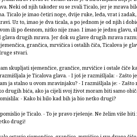
a. Neki od njih također su se zvali Ticalo, jer je mrava bil
a. Ticalo je imao četiri noge, dvije ruke, leđa, vrat i zadak,
ravi. Uz to, imao je dva ticala, a po jednom je od njih i dobi
jevom ili po des­nom, nitko nije znao. I imao je jednu glavu, 
d glava drugih mrava. Jer dok su glave drugih mrava razmi
jemenčica, grančica, mrvičica i ostalih čiča, Ticalova je gla
ruge stvari.
am skupljati sjemenčice, grančice, mrvičice i ostale čiče k
razmišljala je Ticalova glava. - I još je razmišljala: - Zašto je
 sam ja stalno u ovom mravinjaku? - I razmišljala je: - Zašto 
iko drugih bića, ako ja cijeli svoj život moram biti samo obi
omislila: - Kako bi bilo kad bih ja bio netko drugi?
 pomislio je Ticalo. - To je pravo rješenje. Ne želim više biti
et­ko drugi!
icalo ostavio sjemenčice, grančice, mrvičice i sve druge čiče.