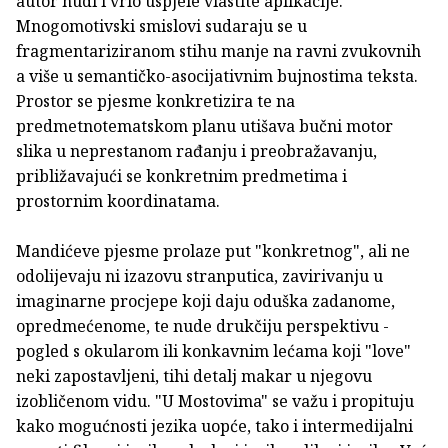
autor nudi i vrlo uspjele vlastite aplikacije.
Mnogomotivski smislovi sudaraju se u
fragmentariziranom stihu manje na ravni zvukovnih
a više u semantičko-asocijativnim bujnostima teksta.
Prostor se pjesme konkretizira te na
predmetnotematskom planu utišava bučni motor
slika u neprestanom rađanju i preobražavanju,
približavajući se konkretnim predmetima i
prostornim koordinatama.
Mandićeve pjesme prolaze put "konkretnog", ali ne
odolijevaju ni izazovu stranputica, zavirivanju u
imaginarne procjepe koji daju oduška zadanome,
opredmećenome, te nude drukčiju perspektivu -
pogled s okularom ili konkavnim lećama koji "love"
neki zapostavljeni, tihi detalj makar u njegovu
izobličenom vidu. "U Mostovima" se važu i propituju
kako mogućnosti jezika uopće, tako i intermedijalni