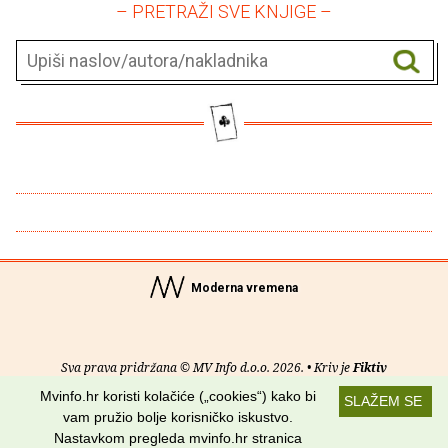
– PRETRAŽI SVE KNJIGE –
Moderna vremena
Sva prava pridržana © MV Info d.o.o. 2026. • Kriv je
Fiktiv
Mvinfo.hr koristi kolačiće („cookies“) kako bi
SLAŽEM SE
O nama
•
Pomoć
•
Uvjeti korištenja
•
RSS kanali
vam pružio bolje korisničko iskustvo.
Nastavkom pregleda mvinfo.hr stranica
Potraži nas na: