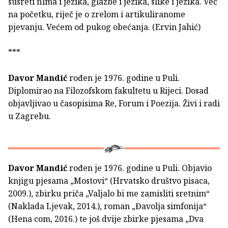
susreti filma i jezika, glazbe i jezika, slike i jezika. Već
na početku, riječ je o zrelom i artikuliranome
pjevanju. Većem od pukog obećanja. (Ervin Jahić)
***
Davor Mandić
rođen je 1976. godine u Puli.
Diplomirao na Filozofskom fakultetu u Rijeci. Dosad
objavljivao u časopisima Re, Forum i Poezija. Živi i radi
u Zagrebu.
Davor Mandić
rođen je 1976. godine u Puli. Objavio
knjigu pjesama „Mostovi“ (Hrvatsko društvo pisaca,
2009.), zbirku priča „Valjalo bi me zamisliti sretnim“
(Naklada Ljevak, 2014.), roman „Đavolja simfonija“
(Hena com, 2016.) te još dvije zbirke pjesama „Dva