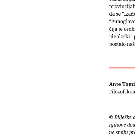
provincijal
da se "izađ
"Punoglavci
čija je os
ideološki i
postalo na
Ante Tomi
Filozofskom
© Bilješke 
njihove dod
ne smiju pr