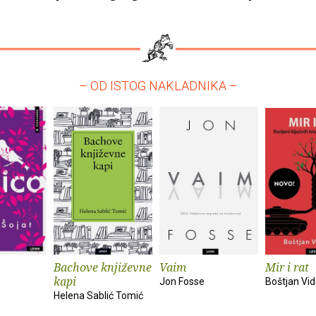
– OD ISTOG NAKLADNIKA –
Bachove književne
Vaim
Mir i rat
kapi
Jon Fosse
Boštjan Vi
Helena Sablić Tomić