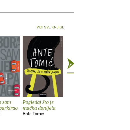
VIDI SVE KNJIGE
o sam
Pogledaj što je
Što je muškarac
Ustav Re
parkirao
mačka donijela
bez brkova
Hrvatske
ć
Ante Tomić
Ante Tomić
Ante Tomi