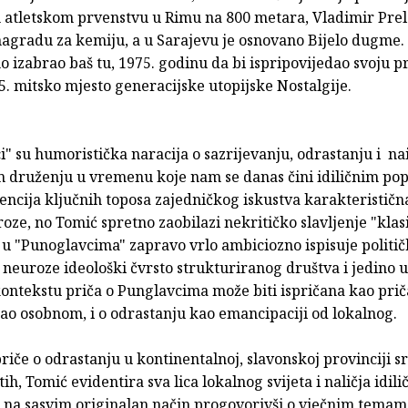
atletskom prvenstvu u Rimu na 800 metara, Vladimir Prel
agradu za kemiju, a u Sarajevu je osnovano Bijelo dugme.
no izabrao baš tu, 1975. godinu da bi ispripovijedao svoju pr
. mitsko mjesto generacijske utopijske Nostalgije.
" su humoristička naracija o sazrijevanju, odrastanju i na
 druženju u vremenu koje nam se danas čini idiličnim pop
dencija ključnih toposa zajedničkog iskustva karakteristična
roze, no Tomić spretno zaobilazi nekritičko slavljenje "klas
i u "Punoglavcima" zapravo vrlo ambiciozno ispisuje političk
neuroze ideološki čvrsto strukturiranog društva i jedino 
ontekstu priča o Punglavcima može biti ispričana kao prič
ao osobnom, i o odrastanju kao emancipaciji od lokalnog.
priče o odrastanju u kontinentalnoj, slavonskoj provinciji 
h, Tomić evidentira sva lica lokalnog svijeta i naličja idil
, na sasvim originalan način progovorivši o vječnim tema