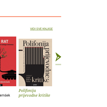
VIDI SVE KNJIGE
Polifonija
Prokleti muški
Iz života
prijevodne kritike
psa
demšek
Andrev Walden
Sander Kol