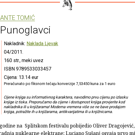
ANTE TOMIĆ
Punoglavci
Nakladnik:
Naklada Ljevak
04/2011.
160 str., meki uvez
ISBN 9789533033457
Cijena: 13.14 eur
Preračunato po fiksnom tečaju konverzije 7,53450 kuna za 1 euro
Cijene knjiga su informativnog karaktera, navodimo prvu cijenu po izlasku
knjige iz tiska. Preporučamo da cijene i dostupnost knjiga provjerite kod
nakladnika ili u knjižarama! Moderna vremena više se ne bave prodajom
knjiga, potražite ih u knjižarama, antikvarijatima ili u knjižnicama.
 godine na Splitskom festivalu pobijedio Oliver Dragojević
gradnja nuklearne elektrane; Luciano Sušanj osvaja prvo m