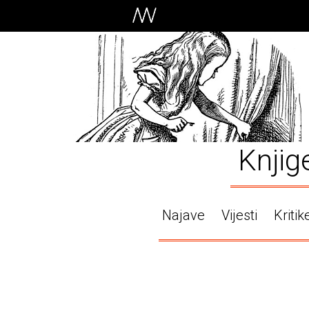
Knjig
Najave
Vijesti
Kritik