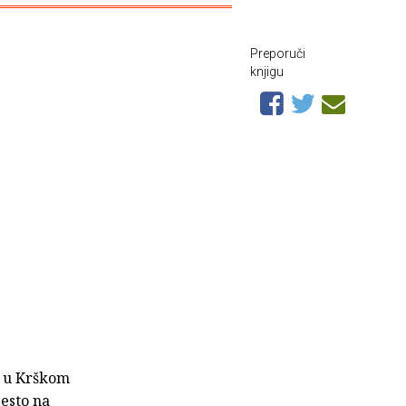
Preporuči
knjigu
, u Krškom
jesto na