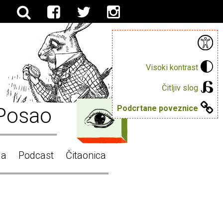
Visoki kontrast
Čitljiv slog
Posao
Podcrtane poveznice
ga
Podcast
Čitaonica