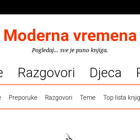
Moderna vremena
Pogledaj... sve je puno knjiga.
e
Razgovori
Djeca
e
Preporuke
Razgovori
Teme
Top lista knji