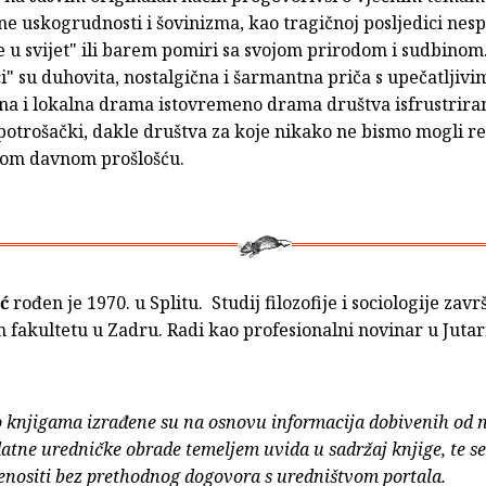
ne uskogrudnosti i šovinizma, kao tragičnoj posljedici nes
e u svijet" ili barem pomiri sa svojom prirodom i sudbinom
" su duhovita, nostalgična i šarmantna priča s upečatljivi
obna i lokalna drama istovremeno drama društva isfrustrir
 potrošački, dakle društva za koje nikako ne bismo mogli re
šom davnom prošlošću.
ć
rođen je 1970. u Splitu. Studij filozofije i sociologije zavr
 fakultetu u Zadru. Radi kao profesionalni novinar u Jutar
o knjigama izrađene su na osnovu informacija dobivenih od 
atne uredničke obrade temeljem uvida u sadržaj knjige, te s
enositi bez prethodnog dogovora s uredništvom portala.