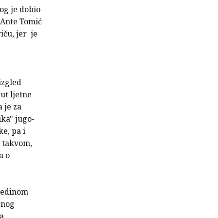
og je dobio
 Ante Tomić
iču, jer je
izgled
ut ljetne
 je za
ika" jugo-
e, pa i
u takvom,
a o
sredinom
ičnog
ma