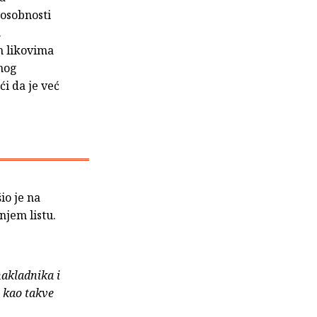
posobnosti
.
m likovima
anog
ći da je već
šio je na
njem listu.
nakladnika i
e kao takve