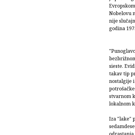
Evropskom 
Nobelovu n
nije slučaj
godina 1975
"Punoglavci
bezbrižnom
sieste. Evi
takav tip p
nostalgije 
potrošačke 
stvarnom k
lokalnom k
Iza "lake" 
sedamdeseti
odrastanja