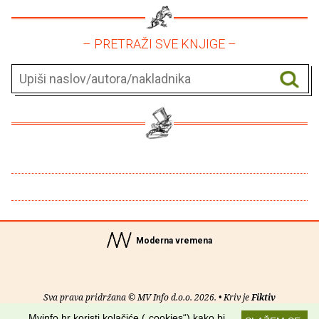
– PRETRAŽI SVE KNJIGE –
Moderna vremena
Sva prava pridržana © MV Info d.o.o. 2026. • Kriv je
Fiktiv
Mvinfo.hr koristi kolačiće („cookies“) kako bi