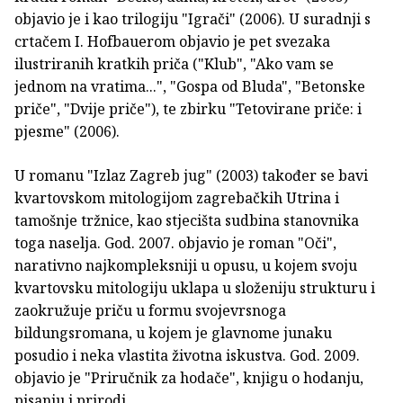
objavio je i kao trilogiju "Igrači" (2006). U suradnji s
crtačem I. Hofbauerom objavio je pet svezaka
ilustriranih kratkih priča ("Klub", "Ako vam se
jednom na vratima...", "Gospa od Bluda", "Betonske
priče", "Dvije priče"), te zbirku "Tetovirane priče: i
pjesme" (2006).
U romanu "Izlaz Zagreb jug" (2003) također se bavi
kvartovskom mitologijom zagrebačkih Utrina i
tamošnje tržnice, kao stjecišta sudbina stanovnika
toga naselja. God. 2007. objavio je roman "Oči",
narativno najkompleksniji u opusu, u kojem svoju
kvartovsku mitologiju uklapa u složeniju strukturu i
zaokružuje priču u formu svojevrsnoga
bildungsromana, u kojem je glavnome junaku
posudio i neka vlastita životna iskustva. God. 2009.
objavio je "Priručnik za hodače", knjigu o hodanju,
pisanju i prirodi.