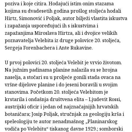
poziva i koje citira. Hodajući istim onim stazama
kojima su dvadesetih godina prošlog stoljeća hodali
Hirtz, Simonović i Poljak, autor bilježi vlastita iskustva
i zapažanja uspoređujući ih s iskustvima i
zapažanjima Miroslava Hirtza, ali i dvojice velikih
poznavatelja Velebita iz druge polovice 20. stoljeća,
Sergeja Forenbachera i Ante Rukavine.
U prvoj polovici 20. stoljeća Velebit je vrvio životom.
Na južnim padinama planine nalazila su se brojna
naselja, a stočari su u proljeće gonili stada ovaca na
vršne dijelove planine i do jeseni boravili u svojim
stanovima. Početkom 20. stoljeća Velebitom je
krstarila i ondašnja društvena elita – Ljudevit Rossi,
austrijski oficir i jedan od najznačajnijih hrvatskih
botaničara; Josip Poljak, stručnjak za geologiju krša i
speleologiju te autor nenadmašnog „Planinarskog
vodiča po Velebitu“ tiskanog davne 1929.; somborski