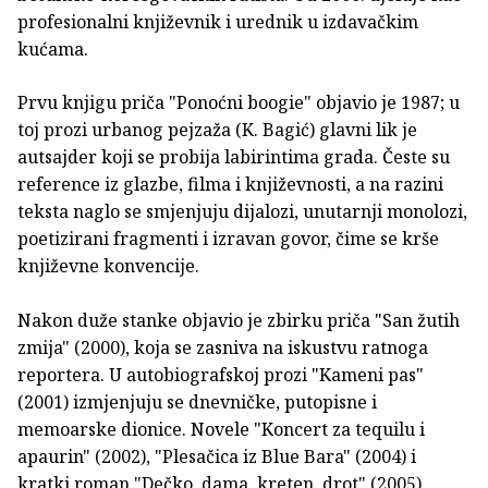
profesionalni književnik i urednik u izdavačkim
kućama.
Prvu knjigu priča "Ponoćni boogie" objavio je 1987; u
toj prozi urbanog pejzaža (K. Bagić) glavni lik je
autsajder koji se probija labirintima grada. Česte su
reference iz glazbe, filma i književnosti, a na razini
teksta naglo se smjenjuju dijalozi, unutarnji monolozi,
poetizirani fragmenti i izravan govor, čime se krše
književne konvencije.
Nakon duže stanke objavio je zbirku priča "San žutih
zmija" (2000), koja se zasniva na iskustvu ratnoga
reportera. U autobiografskoj prozi "Kameni pas"
(2001) izmjenjuju se dnevničke, putopisne i
memoarske dionice. Novele "Koncert za tequilu i
apaurin" (2002), "Plesačica iz Blue Bara" (2004) i
kratki roman "Dečko, dama, kreten, drot" (2005)