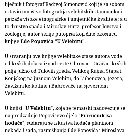
liječnik i fotograf Radivoj Simonović koji je za sobom
ostavio mnoštvo fotografija velebitskih stanovnika i
pejzaža visoke etnografske i umjetničke kvalitete; a u
to društvo spada i Miroslav Hirtz, profesor lovstva i
zoologije, autor serije putopisa koji čine okosnicu
knjige
Ede Popovića "U Velebitu"
.
U stvaranju ove knjige velebitske staze autora vode
od krških dolaca iznad ceste Obrovac - Gračac, krških
polja južno od Tulovih greda, Velikog Rujna, Stapa i
Konjskog na južnom Velebitu, do Lubenovca, Jezera,
Zavižanske kotline i Babrovače na sjevernom
Velebitu.
U knjizi "
U Velebitu
", koja se tematski nadovezuje se
na predzadnje Popovićevo djelo "
Priručnik za
hodače
", sudaraju se iskustva hodača planinom
nekada i sada, razmišljanja Ede Popovića i Miroslava