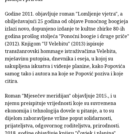
Godine 2011. objavljuje roman "Lomljenje vjetra", a
obilježavajući 25 godina od objave Ponoćnog boogieja
izlazi novo, dopunjeno izdanje te kultne zbirke 80-ih
godina prošlog stoljeća "Ponoćni boogie i druge priče"
(2012). Knjigom "U Velebitu" (2013) ispisuje
transžanrovski hommage istraživačima Velebita,
mješavinu putopisa, dnevnika i eseja, u kojoj su
sakupljena iskustva i viđenje planine, kako Popovića
samog tako i autora na koje se Popović poziva i koje
citira.
Roman "Mjesečev meridijan" objavljuje 2015., i u
njemu preispituje vrijednosti koje su suvremena
ekonomija i tehnologija dovele u pitanje, a to su
dijelom zaboravljene vrline poput solidarnosti,
prijateljstva, odgovornog roditeljstva, prirodnosti.
2018. godine objavljuje knjigu "Čovjek i planina",