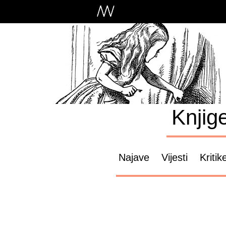
Knjig
Najave
Vijesti
Kritik