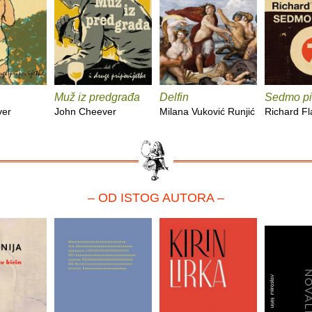
Muž iz predgrađa
Delfin
Sedmo pi
ver
John Cheever
Milana Vuković Runjić
Richard F
– OD ISTOG AUTORA –