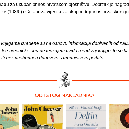
gradu za ukupan prinos hrvatskom pjesništvu. Dobitnik je nagra
ike (1989.) i Goranova vijenca za ukupni doprinos hrvatskom pj
o knjigama izrađene su na osnovu informacija dobivenih od nakl
atne uredničke obrade temeljem uvida u sadržaj knjige, te se ka
siti bez prethodnog dogovora s uredništvom portala.
– OD ISTOG NAKLADNIKA –