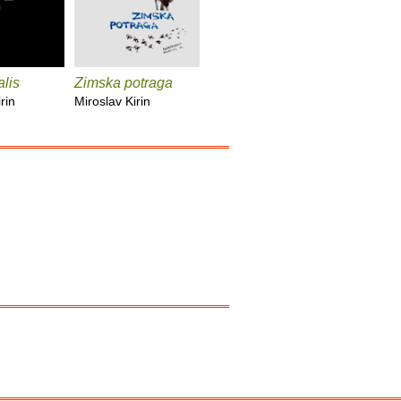
lis
Zimska potraga
Zenzancije
Iskopan
rin
Miroslav Kirin
Miroslav Kirin
Miroslav K