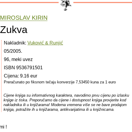
MIROSLAV KIRIN
Zukva
Nakladnik:
Vuković & Runjić
05/2005.
96, meki uvez
ISBN 9536791501
Cijena: 9.16 eur
Preračunato po fiksnom tečaju konverzije 7,53450 kuna za 1 euro
Cijene knjiga su informativnog karaktera, navodimo prvu cijenu po izlasku
knjige iz tiska. Preporučamo da cijene i dostupnost knjiga provjerite kod
nakladnika ili u knjižarama! Moderna vremena više se ne bave prodajom
knjiga, potražite ih u knjižarama, antikvarijatima ili u knjižnicama.
mi !