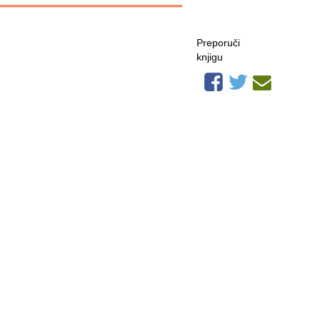
Preporuči
knjigu