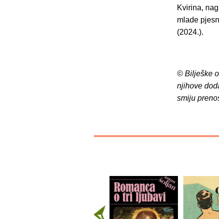
Kvirina, na
mlade pjesn
(2024.).
© Bilješke 
njihove dod
smiju preno