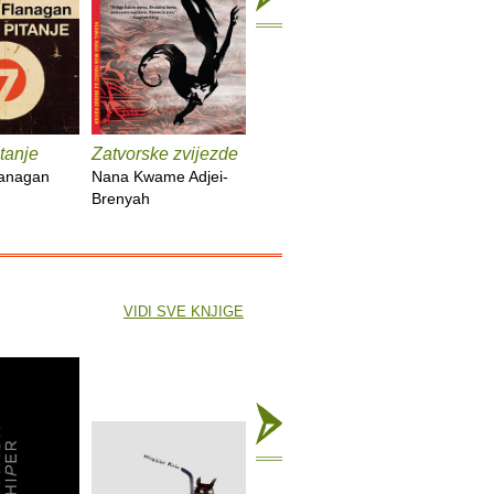
tanje
Zatvorske zvijezde
Kuća duhova
Kronike :
lanagan
Nana Kwame Adjei-
Isabel Allende
Bob Dyla
Brenyah
VIDI SVE KNJIGE