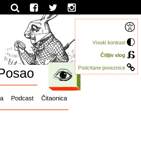
Visoki kontrast
Čitljiv slog
Podcrtane poveznice
Posao
ga
Podcast
Čitaonica