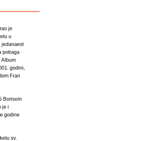
rao je
tetu u
e jedanaest
ka potraga
n Album
001. godini,
adom Fran
 S Borisom
je i
te godine
ketu sv.