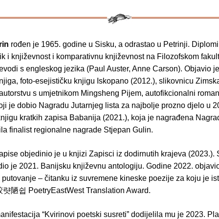
rin
rođen je 1965. godine u Sisku, a odrastao u Petrinji. Diplomi
ik i književnost i komparativnu književnost na Filozofskom fakul
evodi s engleskog jezika (Paul Auster, Anne Carson). Objavio j
njiga, foto­‑esejističku knjigu Iskopano (2012.), slikovnicu Zims
oautorstvu s umjetnikom Mingsheng Pijem, autofikcionalni roma
oji je dobio Nagradu Jutarnjeg lista za najbolje prozno djelo u 2
 knjigu kratkih zapisa Babanija (2021.), koja je nagrađena Nagr
ila finalist regio­nalne nagrade Stjepan Gulin.
pise objedinio je u knjizi Zapisci iz dodirnutih krajeva (2023.).
io je 2021. Banijsku književnu antologiju. Godine 2022. objavio 
putovanje – čitanku iz suvremene kineske poezije za koju je is
陋쉽 PoetryEastWest Translation Award.
nifestacija “Kvirinovi poetski susreti” dodijelila mu je 2023. Pla