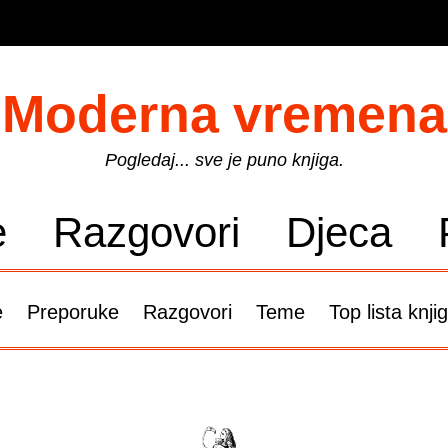
Moderna vremena
Pogledaj... sve je puno knjiga.
e
Razgovori
Djeca
e
Preporuke
Razgovori
Teme
Top lista knji