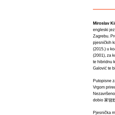
Miroslav Ki
engleski jez
Zagrebu. Pr
pjesničkih k
(2015.) u k
(2001), za k
te hibridnu
Galović te b
Putopisne za
Vrgom prired
Nezavršeno 
dobio 家땜鮫럇
Pjesnička ma