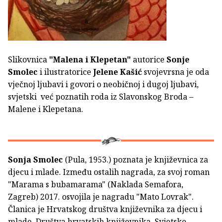
Slikovnica
"Malena i Klepetan"
autorice
Sonje
Smolec
i ilustratorice
Jelene Kašić
svojevrsna je oda
vječnoj ljubavi i govori o neobičnoj i dugoj ljubavi,
svjetski već poznatih roda iz Slavonskog Broda –
Malene i Klepetana.
Sonja Smolec
(Pula, 1953.) poznata je književnica za
djecu i mlade. Između ostalih nagrada, za svoj roman
"Marama s bubamarama" (Naklada Semafora,
Zagreb) 2017. osvojila je nagradu "Mato Lovrak".
Članica je Hrvatskog društva književnika za djecu i
mlade, Društva hrvatskih književnika, Svjetske