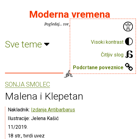
Moderna vremena
Pogledaj... sve je puno knjiga.
Sve teme
Visoki kontrast
Čitljiv slog
Podcrtane poveznice
SONJA SMOLEC
Malena i Klepetan
Nakladnik:
Izdanja Antibarbarus
Ilustracije: Jelena Kašić
11/2019.
18 str., tvrdi uvez