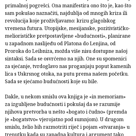
primalnoj pogrešci. Ona manifestira ono što je, kao što
sam pokušao naznačiti, najdublja od mnogih kriza ili
revolucija koje proživljavamo: krizu glagolskog
vremena futura. Utopijske, mesijanske, pozitivističko-
meliorističke pretpostavljene «budućnosti», planirane
u zapadnom naslijeđu od Platona do Lenjina, od
Proroka do Leibniza, možda više nisu dostupne našoj
sintaksi. Sada se osvrćemo na njih. One su spomenici
za sjećanje, tvrdoglavo nas proganjaju poput kamenih
lica s Uskrsnog otoka, na putu prema našem početku.
Sada se sjećamo budućnosti koje su bile.
Dakle, u nekom smislu ova knjiga je «in memoriam»
za izgubljene budućnosti i pokušaj da se razumije
njihova pretvorba u nešto «bogato i čudno» (premda
je «bogatstvo» vjerojatno pod sumnjom). U drugom
smislu, želio bih razmotriti riječ i pojam «stvaranja» u
trenutku kada su zapadna kultura i argument tako