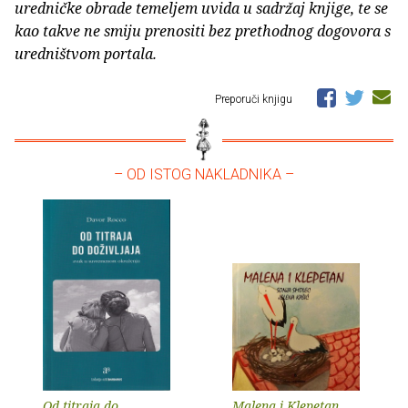
uredničke obrade temeljem uvida u sadržaj knjige, te se
kao takve ne smiju prenositi bez prethodnog dogovora s
uredništvom portala.
Preporuči knjigu
– OD ISTOG NAKLADNIKA –
Od titraja do
Malena i Klepetan