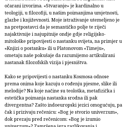
očarani izvorima. «Stvaranje» je kardinalno u
teologiji, u filozofiji, u našim poimanjima umjetnosti,
glazbe i književnosti. Moje istraživanje utemeljeno je
na pretpostavci da je semantičko polje te riječi
najaktivnije i najupitnije ondje gdje religijsko-
mitološke pripovijesti o nastanku svijeta, na primjer u
«Knjizi o postanku» ili u Platonovom «Timeju»,
ometaju naše pokušaje da razumijemo artikulirani
nastanak filozofskih vizija i pjesništva.
Kako se pripovijesti o nastanku Kosmosa odnose
prema onima koje kazuju o rođenju pjesme, slike ili
melodije? Na koje načine su teološka, metafizička i
estetička poimanja nastanka srodna ili pak
divergentna? Zašto indoeuropski jezici omogućuju, pa
čak i prizivaju rečenicu: «Bog je stvorio univerzum»,
dok prezaju pred rečenicom: «Bog je izumio
univerzum»? Zamršena igra razlikovanja i