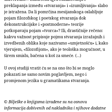
preklapanja između «stvaranja» i «izumljivanja» slabo
je istražena. Da li pomrčina mesijanskoga oslabljuje
pojam filozofskog i poetskog stvaranja dok
dekonstrukcijske i «postmoderne» teorije
potkopavaju pojam «tvorca»? Ili, drastičnije rečeno:
kakvu važnost pripisuje pojmu stvaranja izražajnih i
izvedbenih oblika koje nazivamo «umjetnošću» i, kako
vjerujem, «filozofijom», ako je teološka mogućnost, u
širem smislu, bačena u koš za smeće. (...)
U ovoj studiji vratit ću se na ono što bi se moglo
pokazati ne samo novim poglavljem, nego i
promjenom jezika u gramatikama stvaranja.
© Bilješke o knjigama izrađene su na osnovu
informacija dobivenih od nakladnika i njihove dodatne