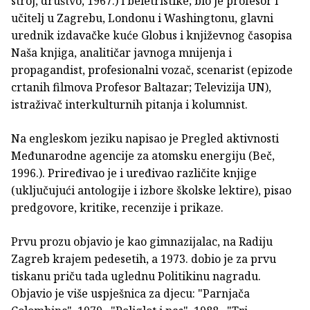
stroj, društvo, 1967.) i beletristike; bio je profesor i
učitelj u Zagrebu, Londonu i Washingtonu, glavni
urednik izdavačke kuće Globus i književnog časopisa
Naša knjiga, analitičar javnoga mnijenja i
propagandist, profesionalni vozač, scenarist (epizode
crtanih filmova Profesor Baltazar; Televizija UN),
istraživač interkulturnih pitanja i kolumnist.
Na engleskom jeziku napisao je Pregled aktivnosti
Međunarodne agencije za atomsku energiju (Beč,
1996.). Priređivao je i uređivao različite knjige
(uključujući antologije i izbore školske lektire), pisao
predgovore, kritike, recenzije i prikaze.
Prvu prozu objavio je kao gimnazijalac, na Radiju
Zagreb krajem pedesetih, a 1973. dobio je za prvu
tiskanu priču tada uglednu Politikinu nagradu.
Objavio je više uspješnica za djecu: "Parnjača