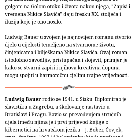
golgote na Golom otoku i života nakon njega, "Zapisi i
vremena Nikice Slavića" daju fresku XX. stoljeća i
iluzija koje je ono nosilo.
Ludwig Bauer u svojem je najnovijem romanu stvorio
djelo u cijelosti temeljeno na stvarnome životu,
činjenicama i bilješkama Nikice Slavića. Ovaj roman
istodobno zavodljiv, pristupačan i slojevit, primjer je
kako se stvarni zapisi i njihova kreativna dopuna
mogu spojiti u harmoničnu cjelinu trajne vrijednosti.
Ludwig Bauer
rodio se 1941. u Sisku. Diplomirao je
slavistiku u Zagrebu, a školovanje nastavio u
Bratislavi i Pragu. Bavio se prevođenjem stručnih
djela (među njima je i prvi prijevod knjige o
kibernetici na hrvatskom jeziku – J. Bober, Čovjek,