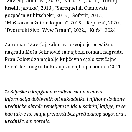
"Zavičaj, zaborav", 2010., "Karusel", 2011., "Toranj
kiselih jabuka", 2013., "Seroquel ili Čudnovati
gospodin Kubitschek", 2015., "Šoferi", 2017.,
"Muškarac u žutom kaputu", 2018., "Repriza", 2020.,
"Dvostruki život Wvw Braun", 2022., "Kuća", 2024.
Za roman "Zavičaj, zaborav" osvojio je prestižnu
nagradu Meša Selimović za najbolji roman, nagradu
Fran Galović za najbolje književno djelo zavičajne
tematike i nagradu Kiklop za najbolji roman u 2011.
© Bilješke o knjigama izrađene su na osnovu
informacija dobivenih od nakladnika i njihove dodatne
uredničke obrade temeljem uvida u sadržaj knjige, te se
kao takve ne smiju prenositi bez prethodnog dogovora s
uredništvom portala.