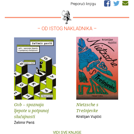
Preporuči knjigu
– OD ISTOG NAKLADNIKA –
Gvb – spoznaja
Nietzsche s
ljepote u potpunoj
Trešnjevke
slučajnosti
Kristijan Vujičić
Želimir Periš
VIDI SVE KNJIGE