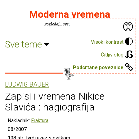
Moderna vremena
Pogledaj... sve je puno knjiga.
Sve teme
Visoki kontrast
Čitljiv slog
Podcrtane poveznice
LUDWIG BAUER
Zapisi i vremena Nikice
Slavića : hagiografija
Nakladnik:
Fraktura
08/2007.
198 str., tvrdi uvez s ovitkom