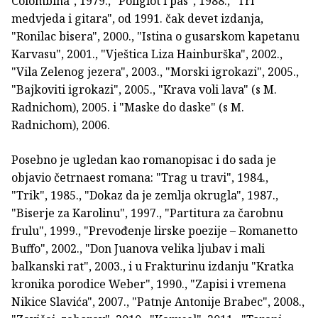
Colombina", 1979., "Poliglot i pas", 1988., "Tri
medvjeda i gitara", od 1991. čak devet izdanja,
"Ronilac bisera", 2000., "Istina o gusarskom kapetanu
Karvasu", 2001., "Vještica Liza Hainburška", 2002.,
"Vila Zelenog jezera", 2003., "Morski igrokazi", 2005.,
"Bajkoviti igrokazi", 2005., "Krava voli lava" (s M.
Radnichom), 2005. i "Maske do daske" (s M.
Radnichom), 2006.
Posebno je ugledan kao romanopisac i do sada je
objavio četrnaest romana: "Trag u travi", 1984.,
"Trik", 1985., "Dokaz da je zemlja okrugla", 1987.,
"Biserje za Karolinu", 1997., "Partitura za čarobnu
frulu", 1999., "Prevođenje lirske poezije – Romanetto
Buffo", 2002., "Don Juanova velika ljubav i mali
balkanski rat", 2003., i u Frakturinu izdanju "Kratka
kronika porodice Weber", 1990., "Zapisi i vremena
Nikice Slavića", 2007., "Patnje Antonije Brabec", 2008.,