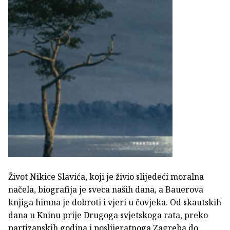
Život Nikice Slavića, koji je živio slijedeći moralna
načela, biografija je sveca naših dana, a Bauerova
knjiga himna je dobroti i vjeri u čovjeka. Od skautskih
dana u Kninu prije Drugoga svjetskoga rata, preko
partizanskih godina i poslijeratnoga Zagreba do