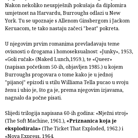
Nakon nekoliko neuspješnih pokušaja da diplomira
umjetnost na Harvardu, Burroughs odlazi u New
York. Tu se upoznaje s Allenom Ginsbergom i Jackom
Keruacom, te tako nastaju začeci "beat" pokreta.
U njegovim prvim romanima prevladavaju teme
ovisnosti o drogama i homoseksualnost: «Junky», 1953,
«Goli ručak» (Naked Lunch,1959.), te «Queer»
(napisan početkom 50-ih, objavljen 1985.) u kojem
Burroughs progovara o tome kako je u jednoj
"pijanoj" epizodi u stilu Williama Tella pucao u svoju
ženu i ubio je, što ga je, prema njegovim izjavama,
nagnalo da počne pisati.
Slijedi trilogija napisana 60-ih godina: «Nježni stroj»
(The Soft Machine, 1961.),
«Priznanica koja je
eksplodirala»
(The Ticket That Exploded, 1962.) i
«Nova Express, 1964.