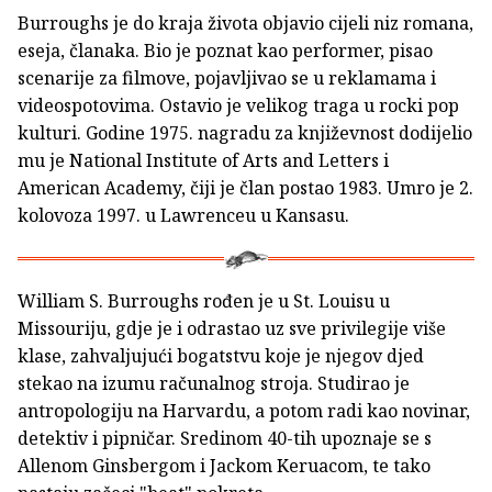
Burroughs je do kraja života objavio cijeli niz romana,
eseja, članaka. Bio je poznat kao performer, pisao
scenarije za filmove, pojavljivao se u reklamama i
videospotovima. Ostavio je velikog traga u rocki pop
kulturi. Godine 1975. nagradu za književnost dodijelio
mu je National Institute of Arts and Letters i
American Academy, čiji je član postao 1983. Umro je 2.
kolovoza 1997. u Lawrenceu u Kansasu.
William S. Burroughs rođen je u St. Louisu u
Missouriju, gdje je i odrastao uz sve privilegije više
klase, zahvaljujući bogatstvu koje je njegov djed
stekao na izumu računalnog stroja. Studirao je
antropologiju na Harvardu, a potom radi kao novinar,
detektiv i pipničar. Sredinom 40-tih upoznaje se s
Allenom Ginsbergom i Jackom Keruacom, te tako