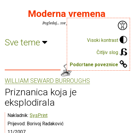
Moderna vremena
Pogledaj... sve je puno knjiga.
Sve teme
Visoki kontrast
Čitljiv slog
Podcrtane poveznice
WILLIAM SEWARD BURROUGHS
Priznanica koja je
eksplodirala
Nakladnik:
SysPrint
Prijevod: Borivoj Radaković
11/2007.