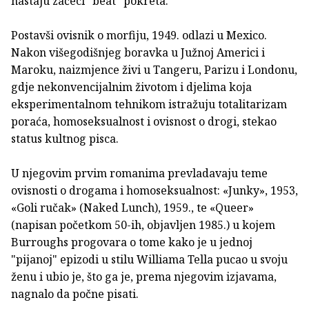
nastaju začeci "beat" pokreta.
Postavši ovisnik o morfiju, 1949. odlazi u Mexico.
Nakon višegodišnjeg boravka u Južnoj Americi i
Maroku, naizmjence živi u Tangeru, Parizu i Londonu,
gdje nekonvencijalnim životom i djelima koja
eksperimentalnom tehnikom istražuju totalitarizam
poraća, homoseksualnost i ovisnost o drogi, stekao
status kultnog pisca.
U njegovim prvim romanima prevladavaju teme
ovisnosti o drogama i homoseksualnost: «Junky», 1953,
«Goli ručak» (Naked Lunch), 1959., te «Queer»
(napisan početkom 50-ih, objavljen 1985.) u kojem
Burroughs progovara o tome kako je u jednoj
"pijanoj" epizodi u stilu Williama Tella pucao u svoju
ženu i ubio je, što ga je, prema njegovim izjavama,
nagnalo da počne pisati.