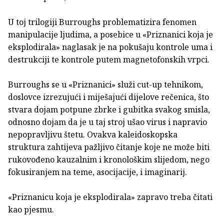
U toj trilogiji Burroughs problematizira fenomen
manipulacije ljudima, a posebice u «Priznanici koja je
eksplodirala» naglasak je na pokušaju kontrole uma i
destrukciji te kontrole putem magnetofonskih vrpci.
Burroughs se u «Priznanici» služi cut-up tehnikom,
doslovce izrezujući i miješajući dijelove rečenica, što
stvara dojam potpune zbrke i gubitka svakog smisla,
odnosno dojam da je u taj stroj ušao virus i napravio
nepopravljivu štetu. Ovakva kaleidoskopska
struktura zahtijeva pažljivo čitanje koje ne može biti
rukovođeno kauzalnim i kronološkim slijedom, nego
fokusiranjem na teme, asocijacije, i imaginarij.
«Priznanicu koja je eksplodirala» zapravo treba čitati
kao pjesmu.