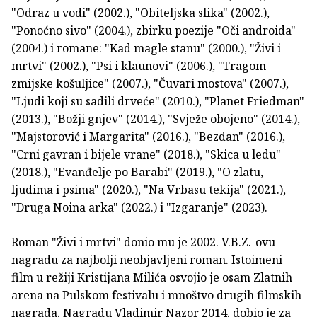
"Odraz u vodi" (2002.), "Obiteljska slika" (2002.),
"Ponoćno sivo" (2004.), zbirku poezije "Oči androida"
(2004.) i romane: "Kad magle stanu" (2000.), "Živi i
mrtvi" (2002.), "Psi i klaunovi" (2006.), "Tragom
zmijske košuljice" (2007.), "Čuvari mostova" (2007.),
"Ljudi koji su sadili drveće" (2010.), "Planet Friedman"
(2013.), "Božji gnjev" (2014.), "Svježe obojeno" (2014.),
"Majstorović i Margarita" (2016.), "Bezdan" (2016.),
"Crni gavran i bijele vrane" (2018.), "Skica u ledu"
(2018.), "Evanđelje po Barabi" (2019.), "O zlatu,
ljudima i psima" (2020.), "Na Vrbasu tekija" (2021.),
"Druga Noina arka" (2022.) i "Izgaranje" (2023).
Roman "Živi i mrtvi" donio mu je 2002. V.B.Z.-ovu
nagradu za najbolji neobjavljeni roman. Istoimeni
film u režiji Kristijana Milića osvojio je osam Zlatnih
arena na Pulskom festivalu i mnoštvo drugih filmskih
nagrada. Nagradu Vladimir Nazor 2014. dobio je za