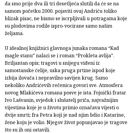
da smo prije dva ili tri desetljeća slutili da će se na
samom početku 2000. pojaviti ovaj Andriću toliko
blizak pisac, ne bismo se iscrpljivali u potragama koje
su plodovima rodile ispro-vocirane samo našim
željama.
U idealnoj knjižnici glavnoga junaka romana “Kad
magle stanu” nalazi se i roman “Prokleta avlija”.
Briljantan opis; tragovi u snijegu viđeni iz
samostanske ćelije, uska pruga prtine ispod koje
izbija ilovača i nepravilno savijen krug. Samo
nekoliko Andrićevih rečenica govori sve. Atmosfera
novog Mlakićeva romana posve je ista. Fojnički fratar
Ivo Lašvanin, svjedok i slušatelj priča, najvažnijim
vijestima koje je u životu primio označava vijesti o
dvije smrti; fra Petra koji je nad njim bdio i Katarine,
žene koju je volio. Njegov život popunjavao je tragove
što su ih oni ostavili.