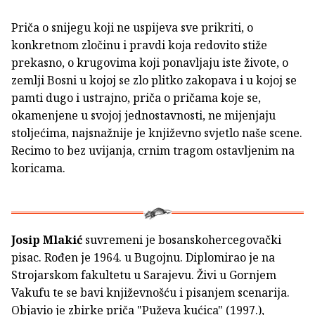
Priča o snijegu koji ne uspijeva sve prikriti, o
konkretnom zločinu i pravdi koja redovito stiže
prekasno, o krugovima koji ponavljaju iste živote, o
zemlji Bosni u kojoj se zlo plitko zakopava i u kojoj se
pamti dugo i ustrajno, priča o pričama koje se,
okamenjene u svojoj jednostavnosti, ne mijenjaju
stoljećima, najsnažnije je književno svjetlo naše scene.
Recimo to bez uvijanja, crnim tragom ostavljenim na
koricama.
Josip Mlakić
suvremeni je bosanskohercegovački
pisac. Rođen je 1964. u Bugojnu. Diplomirao je na
Strojarskom fakultetu u Sarajevu. Živi u Gornjem
Vakufu te se bavi književnošću i pisanjem scenarija.
Objavio je zbirke priča "Puževa kućica" (1997.),