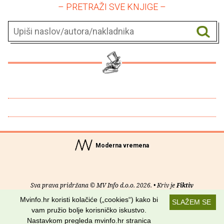
– PRETRAŽI SVE KNJIGE –
Moderna vremena
Sva prava pridržana © MV Info d.o.o. 2026. • Kriv je
Fiktiv
Mvinfo.hr koristi kolačiće („cookies“) kako bi
SLAŽEM SE
O nama
•
Pomoć
•
Uvjeti korištenja
•
RSS kanali
vam pružio bolje korisničko iskustvo.
Nastavkom pregleda mvinfo.hr stranica
Potraži nas na: