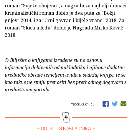
roman "Svježe obojeno", a nagradu za najbolji domaći
kriminalistički roman dobio je dva puta za "Božji
gnjev" 2014. i za "Crni gavran i bijele vrane" 2018. Za
roman "Skica u ledu" dobio je Nagradu Mirko Kovač
2018.
© Bilješke o knjigama izrađene su na osnovu
informacija dobivenih od nakladnika i njihove dodatne
uredničke obrade temeljem uvida u sadržaj knjige, te se
kao takve ne smiju prenositi bez prethodnog dogovora s
uredništvom portala.
Preporuči knjigu
– OD ISTOG NAKLADNIKA –