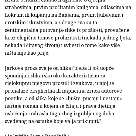
strahovima, prvim pročitanim knjigama, odlascima na
Lokrum ili kupanju na Banjama, prvim ljubavnim i
erotskim iskustvima, a s druge sva su ta
sentimentalna putovanja-slike iz prošlosti, provučene
kroz elegične tonove prolaznosti (nekada jednog ljeta,
nekada i čitavog života) i svijesti o tome kako više
ništa nije kao prije.
Jarkova proza sva je od slika (treba li još uopće
spominjati slikarsko oko karakteristično za
cjelokupnu njegovu prozu!) i zvukova, u njoj se
pronalaze eksplicitna ili implicitna zrnca autorove
poetike, a od slika koje se «ljušte, pucaju i nestaju»
nastaje roman u kojem se čitaju i prava djetinja
ushićenja i odrasla tuga zbog izgubljenog doba,
svedenog na ostatke koje valja prikupiti."