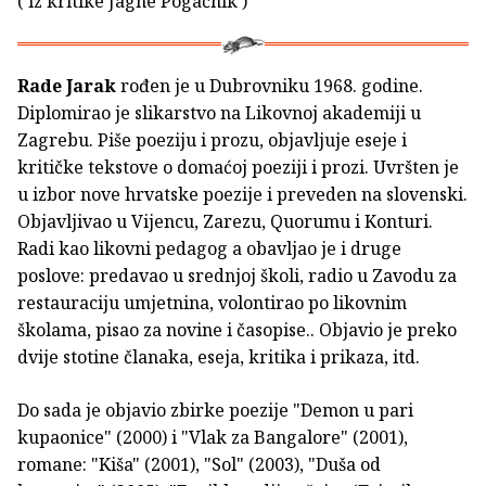
( iz kritike Jagne Pogačnik )
Rade Jarak
rođen je u Dubrovniku 1968. godine.
Diplomirao je slikarstvo na Likovnoj akademiji u
Zagrebu. Piše poeziju i prozu, objavljuje eseje i
kritičke tekstove o domaćoj poeziji i prozi. Uvršten je
u izbor nove hrvatske poezije i preveden na slovenski.
Objavljivao u Vijencu, Zarezu, Quorumu i Konturi.
Radi kao likovni pedagog a obavljao je i druge
poslove: predavao u srednjoj školi, radio u Zavodu za
restauraciju umjetnina, volontirao po likovnim
školama, pisao za novine i časopise.. Objavio je preko
dvije stotine članaka, eseja, kritika i prikaza, itd.
Do sada je objavio zbirke poezije "Demon u pari
kupaonice" (2000) i "Vlak za Bangalore" (2001),
romane: "Kiša" (2001), "Sol" (2003), "Duša od