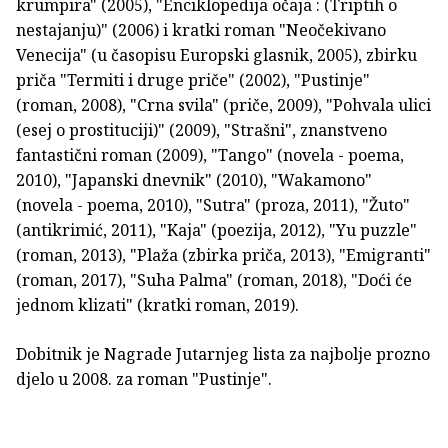
krumpira" (2005), "Enciklopedija očaja : (Triptih o
nestajanju)" (2006) i kratki roman "Neočekivano
Venecija" (u časopisu Europski glasnik, 2005), zbirku
priča "Termiti i druge priče" (2002), "Pustinje"
(roman, 2008), "Crna svila" (priče, 2009), "Pohvala ulici
(esej o prostituciji)" (2009), "Strašni", znanstveno
fantastični roman (2009), "Tango" (novela - poema,
2010), "Japanski dnevnik" (2010), "Wakamono"
(novela - poema, 2010), "Sutra" (proza, 2011), "Žuto"
(antikrimić, 2011), "Kaja" (poezija, 2012), "Yu puzzle"
(roman, 2013), "Plaža (zbirka priča, 2013), "Emigranti"
(roman, 2017), "Suha Palma" (roman, 2018), "Doći će
jednom klizati" (kratki roman, 2019).
Dobitnik je Nagrade Jutarnjeg lista za najbolje prozno
djelo u 2008. za roman "Pustinje".