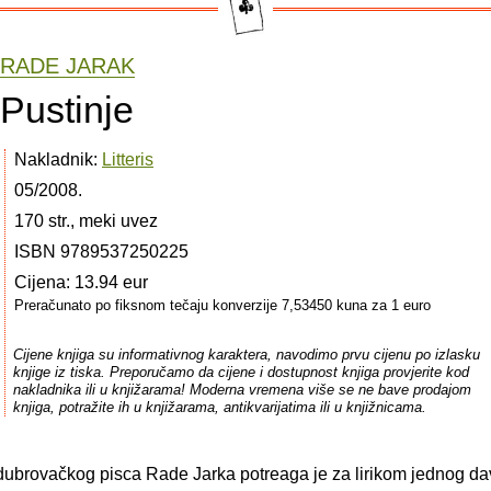
RADE JARAK
Pustinje
Nakladnik:
Litteris
05/2008.
170 str., meki uvez
ISBN 9789537250225
Cijena: 13.94 eur
Preračunato po fiksnom tečaju konverzije 7,53450 kuna za 1 euro
Cijene knjiga su informativnog karaktera, navodimo prvu cijenu po izlasku
knjige iz tiska. Preporučamo da cijene i dostupnost knjiga provjerite kod
nakladnika ili u knjižarama! Moderna vremena više se ne bave prodajom
knjiga, potražite ih u knjižarama, antikvarijatima ili u knjižnicama.
dubrovačkog pisca Rade Jarka potreaga je za lirikom jednog d