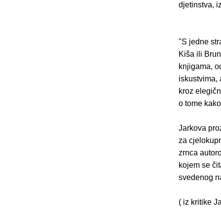
djetinstva, 
"S jedne str
Kiša ili Bru
knjigama, o
iskustvima, 
kroz elegičn
o tome kako 
Jarkova proz
za cjelokupn
zrnca autoro
kojem se čit
svedenog na 
( iz kritike