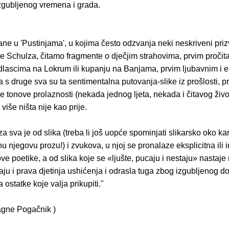
izgubljenog vremena i grada.
ane u 'Pustinjama', u kojima često odzvanja neki neskriveni pri
ne Schulza, čitamo fragmente o dječjim strahovima, prvim pročit
dlascima na Lokrum ili kupanju na Banjama, prvim ljubavnim i e
a s druge sva su ta sentimentalna putovanja-slike iz prošlosti, 
e tonove prolaznosti (nekada jednog ljeta, nekada i čitavog života
više ništa nije kao prije.
a sva je od slika (treba li još uopće spominjati slikarsko oko kar
u njegovu prozu!) i zvukova, u njoj se pronalaze eksplicitna ili i
ve poetike, a od slika koje se «ljušte, pucaju i nestaju» nastaj
aju i prava djetinja ushićenja i odrasla tuga zbog izgubljenog d
ostatke koje valja prikupiti."
 Jagne Pogačnik )