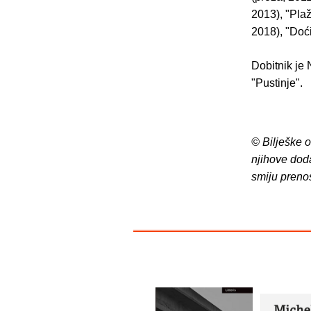
2013), "Plaž
2018), "Doći
Dobitnik je 
"Pustinje".
© Bilješke 
njihove dod
smiju preno