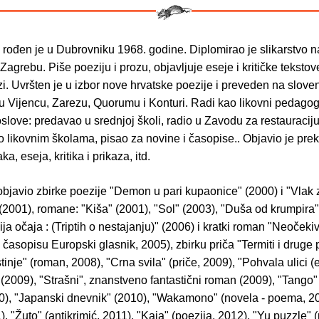
k
rođen je u Dubrovniku 1968. godine. Diplomirao je slikarstvo n
Zagrebu. Piše poeziju i prozu, objavljuje eseje i kritičke teksto
ozi. Uvršten je u izbor nove hrvatske poezije i preveden na sloven
 u Vijencu, Zarezu, Quorumu i Konturi. Radi kao likovni pedagog
oslove: predavao u srednjoj školi, radio u Zavodu za restauracij
o likovnim školama, pisao za novine i časopise.. Objavio je prek
ka, eseja, kritika i prikaza, itd.
objavio zbirke poezije "Demon u pari kupaonice" (2000) i "Vlak 
(2001), romane: "Kiša" (2001), "Sol" (2003), "Duša od krumpira"
ja očaja : (Triptih o nestajanju)" (2006) i kratki roman "Neoček
 časopisu Europski glasnik, 2005), zbirku priča "Termiti i druge 
tinje" (roman, 2008), "Crna svila" (priče, 2009), "Pohvala ulici (
)" (2009), "Strašni", znanstveno fantastični roman (2009), "Tango"
), "Japanski dnevnik" (2010), "Wakamono" (novela - poema, 20
), "Žuto" (antikrimić, 2011), "Kaja" (poezija, 2012), "Yu puzzle" 