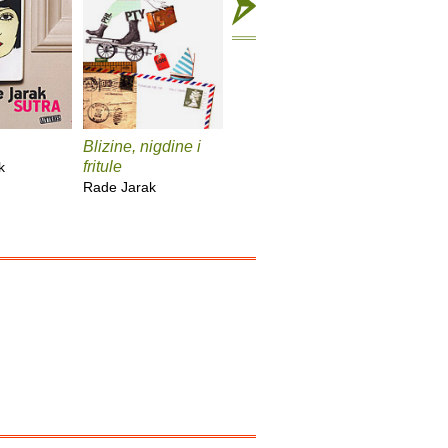
Blizine, nigdine i
Japanski dnevnik
Tango
fritule
k
Rade Jarak
Rade Jar
Rade Jarak