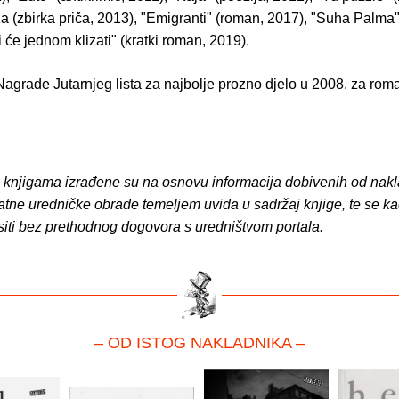
a (zbirka priča, 2013), "Emigranti" (roman, 2017), "Suha Palma
 će jednom klizati" (kratki roman, 2019).
Nagrade Jutarnjeg lista za najbolje prozno djelo u 2008. za rom
o knjigama izrađene su na osnovu informacija dobivenih od nakl
atne uredničke obrade temeljem uvida u sadržaj knjige, te se ka
siti bez prethodnog dogovora s uredništvom portala.
– OD ISTOG NAKLADNIKA –