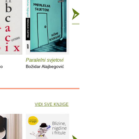
Paralelni svjetovi
Pokoravanje
Venerino
co
Božidar Alajbegović
Michel Houellebecq
Simona De
VIDI SVE KNJIGE