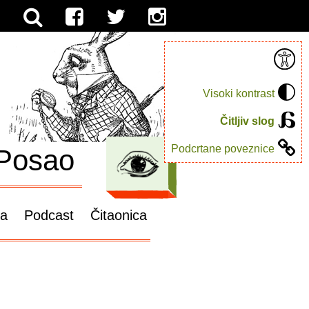
Visoki kontrast
Čitljiv slog
Podcrtane poveznice
Posao
ga
Podcast
Čitaonica