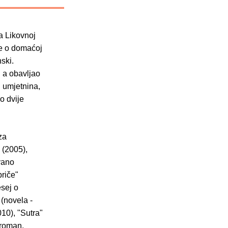
a Likovnoj
ve o domaćoj
ski.
 a obavljao
u umjetnina,
o dvije
za
 (2005),
ivano
priče"
esej o
 (novela -
10), "Sutra"
(roman,