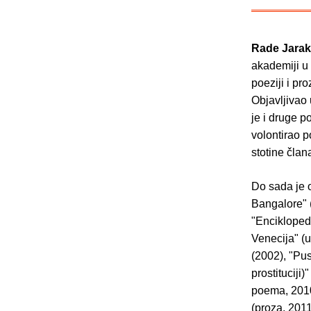
Rade Jara
akademiji u 
poeziji i pr
Objavljivao
je i druge p
volontirao p
stotine člana
Do sada je 
Bangalore" 
"Enciklopedi
Venecija" (u
(2002), "Pus
prostituciji
poema, 2010
(proza, 2011