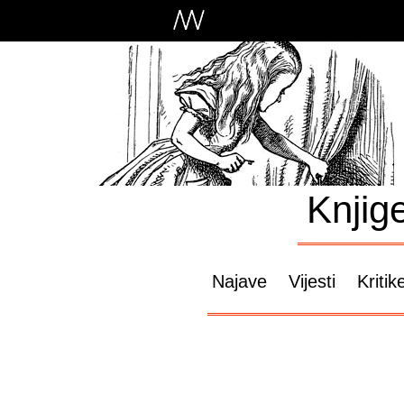
Knjig
Najave
Vijesti
Kritik