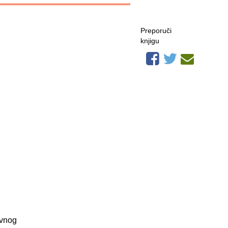
Preporuči
knjigu
avnog