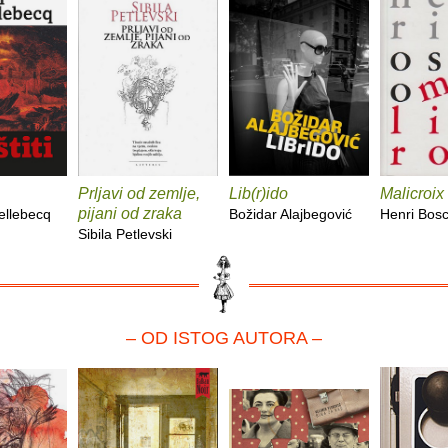
Prljavi od zemlje,
Lib(r)ido
Malicroix
pijani od zraka
ellebecq
Božidar Alajbegović
Henri Bos
Sibila Petlevski
– OD ISTOG AUTORA –