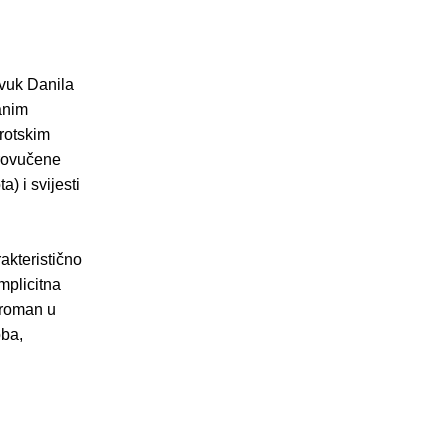
zvuk Danila
anim
rotskim
provučene
) i svijesti
akteristično
mplicitna
e roman u
oba,