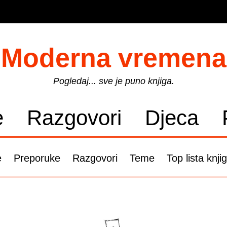
Moderna vremena
Pogledaj... sve je puno knjiga.
e
Razgovori
Djeca
e
Preporuke
Razgovori
Teme
Top lista knji