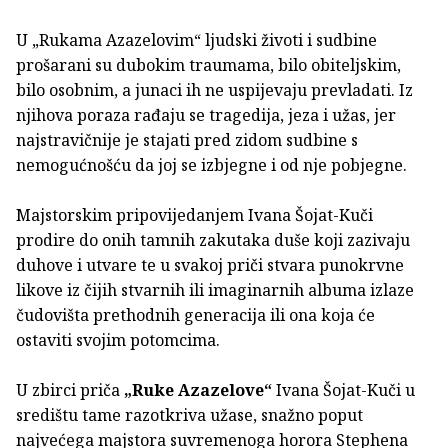
U „Rukama Azazelovim“ ljudski životi i sudbine
prošarani su dubokim traumama, bilo obiteljskim,
bilo osobnim, a junaci ih ne uspijevaju prevladati. Iz
njihova poraza rađaju se tragedija, jeza i užas, jer
najstravičnije je stajati pred zidom sudbine s
nemogućnošću da joj se izbjegne i od nje pobjegne.
Majstorskim pripovijedanjem Ivana Šojat-Kuči
prodire do onih tamnih zakutaka duše koji zazivaju
duhove i utvare te u svakoj priči stvara punokrvne
likove iz čijih stvarnih ili imaginarnih albuma izlaze
čudovišta prethodnih generacija ili ona koja će
ostaviti svojim potomcima.
U zbirci priča
„Ruke Azazelove“
Ivana Šojat-Kuči u
središtu tame razotkriva užase, snažno poput
najvećega majstora suvremenoga horora Stephena