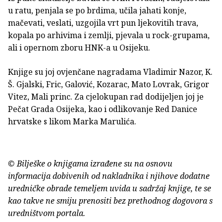
u ratu, penjala se po brdima, učila jahati konje,
mačevati, veslati, uzgojila vrt pun ljekovitih trava,
kopala po arhivima i zemlji, pjevala u rock-grupama,
ali i opernom zboru HNK-a u Osijeku.
Knjige su joj ovjenčane nagradama Vladimir Nazor, K.
Š. Gjalski, Fric, Galović, Kozarac, Mato Lovrak, Grigor
Vitez, Mali princ. Za cjelokupan rad dodijeljen joj je
Pečat Grada Osijeka, kao i odlikovanje Red Danice
hrvatske s likom Marka Marulića.
© Bilješke o knjigama izrađene su na osnovu
informacija dobivenih od nakladnika i njihove dodatne
uredničke obrade temeljem uvida u sadržaj knjige, te se
kao takve ne smiju prenositi bez prethodnog dogovora s
uredništvom portala.