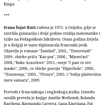
Kinga.
***
Ivana Šojat-Kuči
rođena je 1971. u Osijeku, gdje je
za­vršila gimnaziju i dvije godine studija matematike i
ﬁzike na Pedagoškom fakultetu. Osam godina živjela
je u Belgiji te tamo diplomirala francuski jezik.
Objavila je romane "Šamšiel", 2002., "Unterstadt"
2009.; zbirke priča "Kao pas", 2006., "Mjesečari"
2008.,"Ruke Azazelove" 2011.; eseje "I past će sve
maske", 2006., te zbirke poezije "Hiperbole", 2000.,
"Uznesenja," 2003., "Utvare", 2005. i "Sofija plaštevima
mete samoću", 2009.
Prevodi s francuskoga i engleskoga jezika. Između
ostalih prevela je knjige Amélie Nothomb, Rolanda
Barthesa, Raymonda Carvera, Gaoa Xingjiana, Pat