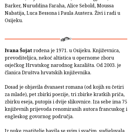
Barker, Nuruddina Faraha, Alice Sebold, Moussa
Nabatija, Luca Bessona i Paula Austera. Živi i radi u
Osijeku.
Ivana Šojat
rođena je 1971. u Osijeku. Književnica,
prevoditeljica, nekoć altistica u opernome zboru
osječkog Hrvatskog narodnog kazališta. Od 2003. je
članica Društva hrvatskih književnika.
Dosad je objavila dvanaest romana (od kojih su četiri
za mlade), pet zbirki poezije, tri zbirke kratkih priča,
zbirku eseja, putopis i dvije slikovnice. Iza sebe ima 75
književnih prijevoda renomiranih autora francuskog i
engleskog govornog područja.
Iz puke znatiželje bavila se svim i svačim, sudjelovala