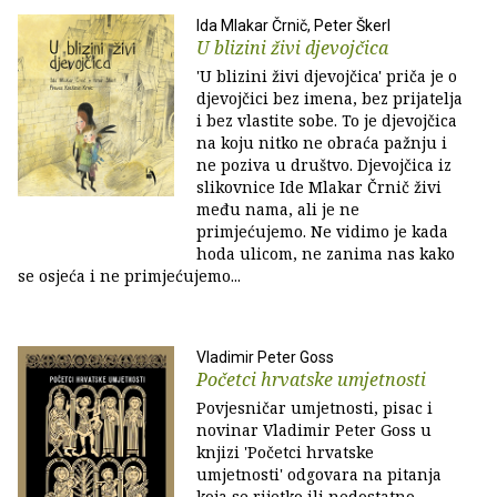
Ida Mlakar Črnič, Peter Škerl
U blizini živi djevojčica
'U blizini živi djevojčica' priča je o
djevojčici bez imena, bez prijatelja
i bez vlastite sobe. To je djevojčica
na koju nitko ne obraća pažnju i
ne poziva u društvo. Djevojčica iz
slikovnice Ide Mlakar Črnič živi
među nama, ali je ne
primjećujemo. Ne vidimo je kada
hoda ulicom, ne zanima nas kako
se osjeća i ne primjećujemo...
Vladimir Peter Goss
Početci hrvatske umjetnosti
Povjesničar umjetnosti, pisac i
novinar Vladimir Peter Goss u
knjizi 'Početci hrvatske
umjetnosti' odgovara na pitanja
koja se rijetko ili nedostatno