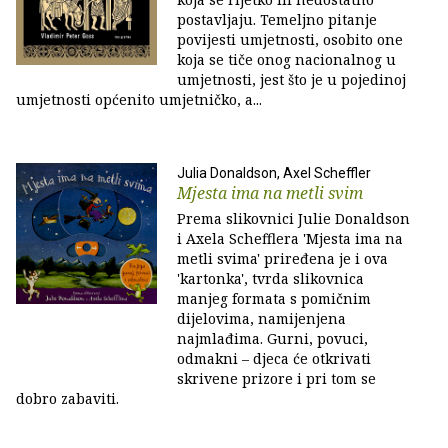
postavljaju. Temeljno pitanje
povijesti umjetnosti, osobito one
koja se tiče onog nacionalnog u
umjetnosti, jest što je u pojedinoj
umjetnosti općenito umjetničko, a...
Julia Donaldson, Axel Scheffler
Mjesta ima na metli svim
Prema slikovnici Julie Donaldson
i Axela Schefflera 'Mjesta ima na
metli svima' priređena je i ova
'kartonka', tvrda slikovnica
manjeg formata s pomičnim
dijelovima, namijenjena
najmlađima. Gurni, povuci,
odmakni – djeca će otkrivati
skrivene prizore i pri tom se
dobro zabaviti.