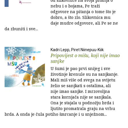
od slikovnice na svoja pitanja o
nebu i o bojama, Pe traži
odgovore na pitanja o tome što je
dobro, a što zlo. Slikovnica mu
daje mudre odgovore, ali Pe se ne
da zbuniti i sve...
Kadri Lepp, Piret Niinepuu-Kiik
Pripovijest o mišu, koji nije imao
sanjke
U šumi je pao prvi snijeg i sve
životinje krenule su na sanjkanje.
Mali miš više od svega na svijetu
želio se sanjkati s ostalima, ali
nije imao sanjke. I mrzovoljna
stara kornjača nije se sanjkala.
Ona je stajala u podnožju brda i
ljutito promatrala graju na vrhu
brda. A onda je čula potiho šmrcanje i u snježnom...