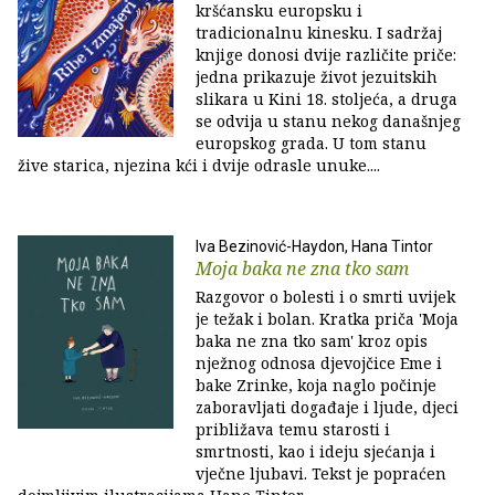
kršćansku europsku i
tradicionalnu kinesku. I sadržaj
knjige donosi dvije različite priče:
jedna prikazuje život jezuitskih
slikara u Kini 18. stoljeća, a druga
se odvija u stanu nekog današnjeg
europskog grada. U tom stanu
žive starica, njezina kći i dvije odrasle unuke....
Iva Bezinović-Haydon, Hana Tintor
Moja baka ne zna tko sam
Razgovor o bolesti i o smrti uvijek
je težak i bolan. Kratka priča 'Moja
baka ne zna tko sam' kroz opis
nježnog odnosa djevojčice Eme i
bake Zrinke, koja naglo počinje
zaboravljati događaje i ljude, djeci
približava temu starosti i
smrtnosti, kao i ideju sjećanja i
vječne ljubavi. Tekst je popraćen