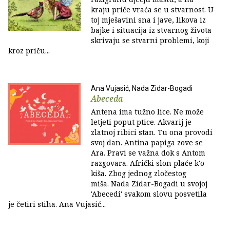
kraju priče vraća se u stvarnost. U
toj mješavini sna i jave, likova iz
bajke i situacija iz stvarnog života
skrivaju se stvarni problemi, koji
kroz priču...
Ana Vujasić, Nada Zidar-Bogadi
Abeceda
Antena ima tužno lice. Ne može
letjeti poput ptice. Akvarij je
zlatnoj ribici stan. Tu ona provodi
svoj dan. Antina papiga zove se
Ara. Pravi se važna dok s Antom
razgovara. Afrički slon plaće k'o
kiša. Zbog jednog zločestog
miša. Nada Zidar-Bogadi u svojoj
'Abecedi' svakom slovu posvetila
je četiri stiha. Ana Vujasić...