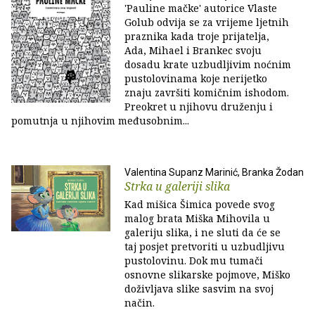
'Pauline mačke' autorice Vlaste
Golub odvija se za vrijeme ljetnih
praznika kada troje prijatelja,
Ada, Mihael i Brankec svoju
dosadu krate uzbudljivim noćnim
pustolovinama koje nerijetko
znaju završiti komičnim ishodom.
Preokret u njihovu druženju i
pomutnja u njihovim međusobnim...
Valentina Supanz Marinić, Branka Žodan
Strka u galeriji slika
Kad mišica Šimica povede svog
malog brata Miška Mihovila u
galeriju slika, i ne sluti da će se
taj posjet pretvoriti u uzbudljivu
pustolovinu. Dok mu tumači
osnovne slikarske pojmove, Miško
doživljava slike sasvim na svoj
način.