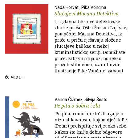
Nada Horvat , Pika Vončina
Slučajevi Macana Detektiva
Tri glavna lika ove detektivske
zbirke priča, Oštri Šarko i Lajavac,
pomoćnici Macana Detektiva, iz
priče u priču rješavaju složene
slučajeve baš kao u nekoj
kriminalističkoj seriji. Domišljate
priče, zabavni dijalozi ponekad
prožeti stihovima, uz duhovite
ilustracije Pike Vončine, zabavit
će vas i...
Vanda Čižmek, Silvija Šesto
Pe pita o dobru i zlu
'Pe pita o dobru i zlu' druga je u
nizu slikovnica u kojem dječak Pe
(Petar) preispituje svijet oko sebe.
Nakon što (ni)je dobio odgovore