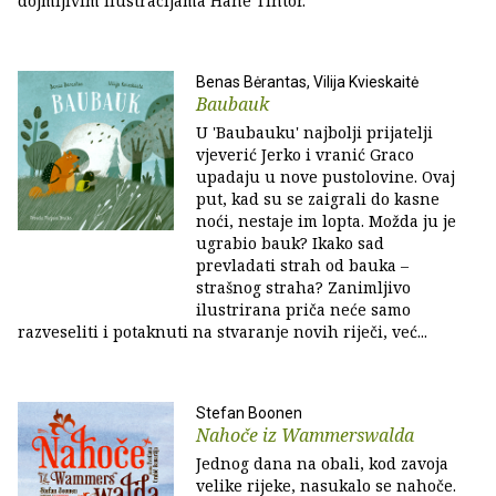
dojmljivim ilustracijama Hane Tintor.
Benas Bėrantas, Vilija Kvieskaitė
Baubauk
U 'Baubauku' najbolji prijatelji
vjeverić Jerko i vranić Graco
upadaju u nove pustolovine. Ovaj
put, kad su se zaigrali do kasne
noći, nestaje im lopta. Možda ju je
ugrabio bauk? Ikako sad
prevladati strah od bauka –
strašnog straha? Zanimljivo
ilustrirana priča neće samo
razveseliti i potaknuti na stvaranje novih riječi, već...
Stefan Boonen
Nahoče iz Wammerswalda
Jednog dana na obali, kod zavoja
velike rijeke, nasukalo se nahoče.