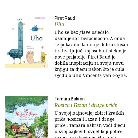
Piret Raud
Uho
Uho se bez glave osjećalo
usamljeno i bespomoćno. A onda
se pokazalo da umije dobro slušati
i zahvaljujući toj osobini steklo je
nove prijatelje. Piret Raud je
dobila inspiraciju za svoju novu
knjigu za djecu nakon što je čula
zgodu o uhu Vincenta van Gogha.
Tamara Bakran
Rosica i Fazan i druge priče
U svojoj najnovijoj zbirci kratkih
priča 'Rosica i Fazan i druge
priče', Tamara Bakran vodi djecu
u svoj bajkoviti svijet koji potiče
razigranu dječju maštu, a na