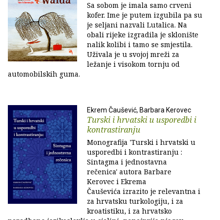
Sa sobom je imala samo crveni
kofer. Ime je putem izgubila pa su
je seljani nazvali Lutalica. Na
obali rijeke izgradila je sklonište
nalik kolibi i tamo se smjestila.
Uživala je u svojoj mreži za
ležanje i visokom tornju od
automobilskih guma.
Ekrem Čaušević, Barbara Kerovec
Turski i hrvatski u usporedbi i
kontrastiranju
Monografija 'Turski i hrvatski u
usporedbi i kontrastiranju :
Sintagma i jednostavna
rečenica' autora Barbare
Kerovec i Ekrema
Čauševića izrazito je relevantna i
za hrvatsku turkologiju, i za
kroatistiku, i za hrvatsko