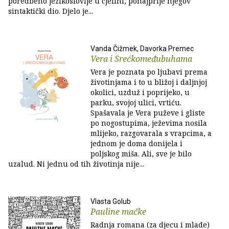
poredbeno jezikoslovlje u cjelini, ponajprije njegov
sintaktički dio. Djelo je...
Vanda Čižmek, Davorka Premec
Vera i Srećkomeđubuhama
Vera je poznata po ljubavi prema
životinjama i to u bližoj i daljnjoj
okolici, uzduž i poprijeko, u
parku, svojoj ulici, vrtiću.
Spašavala je Vera puževe i gliste
po nogostupima, ježevima nosila
mlijeko, razgovarala s vrapcima, a
jednom je doma donijela i
poljskog miša. Ali, sve je bilo
uzalud. Ni jednu od tih životinja nije...
Vlasta Golub
Pauline mačke
Radnja romana (za djecu i mlade)