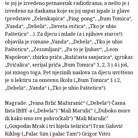
te joj je izvedeno petnaestak radiodrama, a nešto je i
izvedeno na daskama koje su joj usput ispale iz glave
(predstave „Zelenkapica“ „Ping-pong“, „Bum Tomica“,
„Vanda“, „Debela“, „Deveta ovčica“, „Tko je ubio
Pašteticu“…). Za djecu i mlade (a i njihove starce!)
objavila je romane „Vanda“, „Debela“, „Tko je ubio
Pašteticu“, „Zezomljani“, „Pa to je ljubav“, „Leon
Napoleon“, zbirku priča „Ružičasta sanjarica“, igrokaz
„Pričalica“, serijal priča „Bum Tomica“ 1, 2, 3 i 4 i još,
još mnogo toga. Pet njezinih naslova za djecu uvršteno
je u lektiru za osnovnu školu („Bum Tomica“ 1 i 2,
„Debela“, „Vanda“ i „Tko je ubio Pašteticu“).
Nagrade: „Ivana Brlić Mažuranić“ („Debela“) Časna
lista IBBY-a („Debela“) "Mali Marulić" („Duboko more
ili kako smo sve pobroćkali“) "Mali Marulić"
(„Gospodin Mrak i tri bijela šeširića“) Fran Galović
Kiklop („Palac Sim i palac Tam“) Grigor Vitez