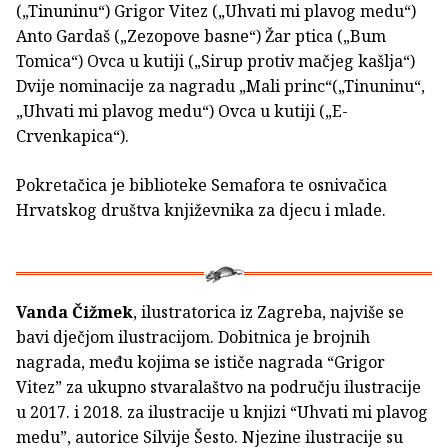
(„Tinuninu“) Grigor Vitez („Uhvati mi plavog medu“)
Anto Gardaš („Zezopove basne“) Žar ptica („Bum
Tomica“) Ovca u kutiji („Sirup protiv mačjeg kašlja“)
Dvije nominacije za nagradu „Mali princ“(„Tinuninu“,
„Uhvati mi plavog medu“) Ovca u kutiji („E-
Crvenkapica“).
Pokretačica je biblioteke Semafora te osnivačica
Hrvatskog društva književnika za djecu i mlade.
Vanda Čižmek
, ilustratorica iz Zagreba, najviše se
bavi dječjom ilustracijom. Dobitnica je brojnih
nagrada, među kojima se ističe nagrada “Grigor
Vitez” za ukupno stvaralaštvo na području ilustracije
u 2017. i 2018. za ilustracije u knjizi “Uhvati mi plavog
medu”, autorice Silvije Šesto. Njezine ilustracije su