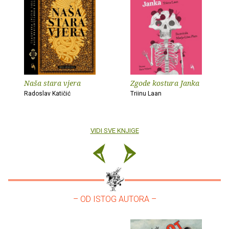
Naša stara vjera
Zgode kostura Janka
Radoslav Katičić
Triinu Laan
VIDI SVE KNJIGE
– OD ISTOG AUTORA –