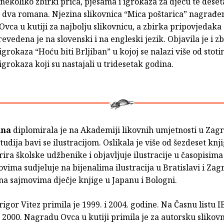
 nekoliko zbirki priča, pjesama i igrokaza za djecu te dese
i dva romana. Njezina slikovnica “Mica poštarica” nagrađe
ca u kutiji za najbolju slikovnicu, a zbirka pripovjedaka
vedena je na slovenski i na engleski jezik. Objavila je i z
igrokaza “Hoću biti Brljiban” u kojoj se nalazi više od stot
igrokaza koji su nastajali u tridesetak godina.
ina
diplomirala je na Akademiji likovnih umjetnosti u Zag
tudija bavi se ilustracijom. Oslikala je više od šezdeset knj
trira školske udžbenike i objavljuje ilustracije u časopisima
vima sudjeluje na bijenalima ilustracija u Bratislavi i Zag
 na sajmovima dječje knjige u Japanu i Bologni.
gor Vitez primila je 1999. i 2004. godine. Na Časnu listu 
 2000. Nagradu Ovca u kutiji primila je za autorsku slikov