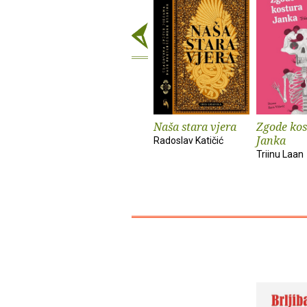
Naša stara vjera
Zgode kos
Janka
Radoslav Katičić
Triinu Laan