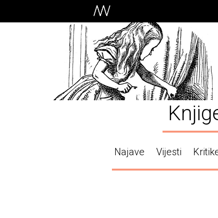
Knjig
Najave
Vijesti
Kritik