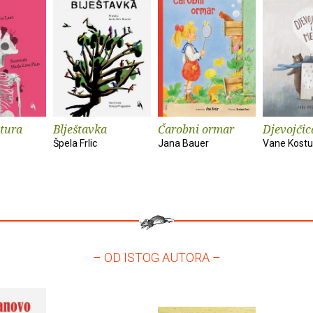
tura
Blještavka
Čarobni ormar
Djevojčic
Špela Frlic
Jana Bauer
Vane Kostu
– OD ISTOG AUTORA –