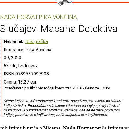
NADA HORVAT
PIKA VONČINA
Slučajevi Macana Detektiva
Nakladnik:
Ibis grafika
Ilustracije: Pika Vončina
09/2020.
63 str., tvrdi uvez
ISBN 9789537997908
Cijena: 13.27 eur
Preračunato po fiksnom tečaju konverzije 7,53450 kuna za 1 euro
Cijene knjiga su informativnog karaktera, navodimo prvu cijenu po izlasku
knjige iz tiska. Preporučamo da cijene i dostupnost knjiga provjerite kod
nakladnika ili u knjižarama! Moderna vremena više se ne bave prodajom
knjiga, potražite ih u knjižarama, antikvarijatima ili u knjižnicama.
nih istinitih priča o Micama,
Nada Horvat
priča istinitu p