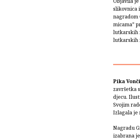
Objavila je
slikovnica 
nagradom Ov
micama” pre
lutkarskih 
lutkarskih 
Pika Vonč
završetka s
djecu. Ilus
Svojim rado
Izlagala je
Nagradu Gri
izabrana je