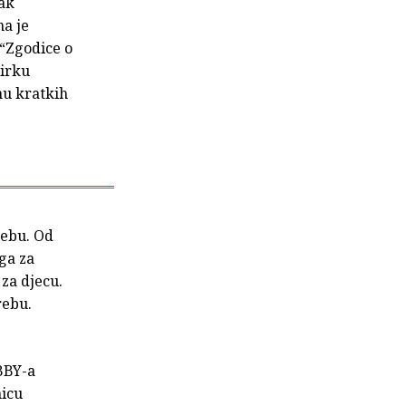
tak
na je
 “Zgodice o
birku
inu kratkih
rebu. Od
iga za
 za djecu.
rebu.
IBBY-a
nicu