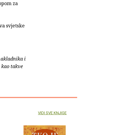
lopom za
va svjetske
nakladnika i
e kao takve
VIDI SVE KNJIGE