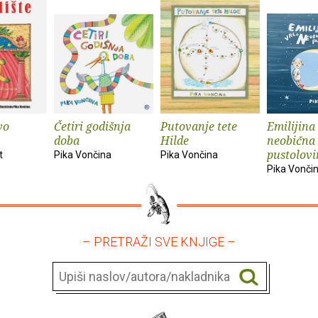
vo
Četiri godišnja
Putovanje tete
Emilijina
doba
Hilde
neobična
pustolovi
t
Pika Vončina
Pika Vončina
Pika Vonči
– PRETRAŽI SVE KNJIGE –