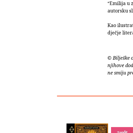
“Emilija u 
autorsku sl
Kao ilustra
dječje lite
© Bilješke 
njihove dod
ne smiju pr