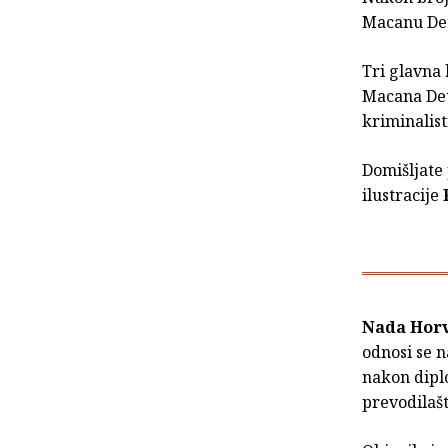
Macanu Det
Tri glavna 
Macana Dete
kriminalist
Domišljate 
ilustracije
Nada Hor
odnosi se n
nakon dipl
prevodilašt