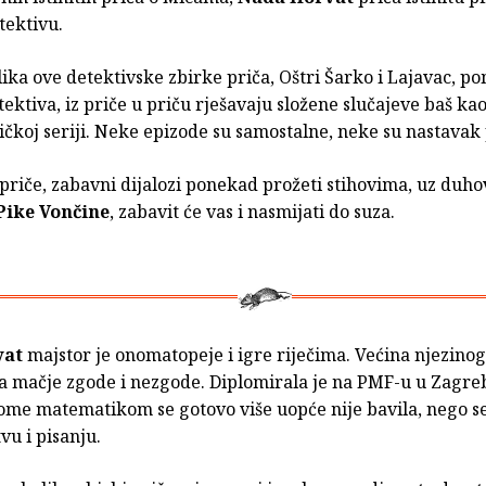
ektivu.
lika ove detektivske zbirke priča, Oštri Šarko i Lajavac, p
ktiva, iz priče u priču rješavaju složene slučajeve baš ka
ičkoj seriji. Neke epizode su samostalne, neke su nastavak
priče, zabavni dijalozi ponekad prožeti stihovima, uz duho
Pike Vončine
, zabavit će vas i nasmijati do suza.
vat
majstor je onomatopeje i igre riječima. Većina njezino
a mačje zgode i nezgode. Diplomirala je na PMF-u u Zagreb
ome matematikom se gotovo više uopće nije bavila, nego se
vu i pisanju.