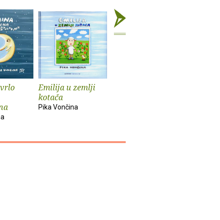
 vrlo
Emilija u zemlji
Mjesec u prosincu
kotača
Pika Vončina
na
Pika Vončina
na