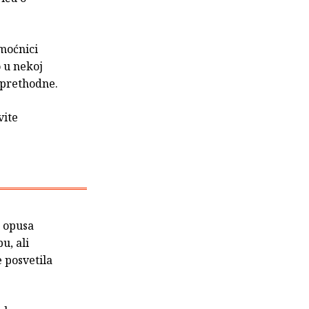
omoćnici
o u nekoj
 prethodne.
vite
g opusa
u, ali
 posvetila