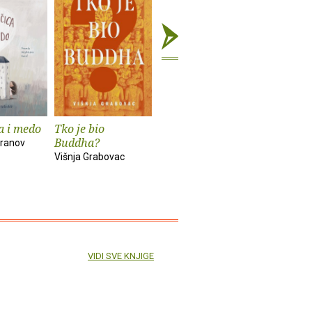
a i medo
Tko je bio
Koartikulacija
Skučena 
Buddha?
ranov
Marko Liker
Julia Dona
Višnja Grabovac
Scheffler
VIDI SVE KNJIGE