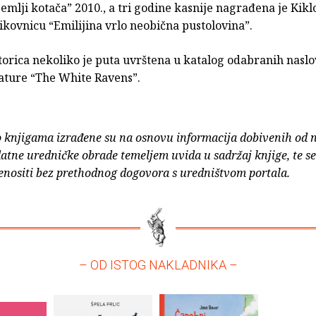
zemlji kotača” 2010., a tri godine kasnije nagrađena je Kik
ikovnicu “Emilijina vrlo neobična pustolovina”.
torica nekoliko je puta uvrštena u katalog odabranih naslo
rature “The White Ravens”.
o knjigama izrađene su na osnovu informacija dobivenih od 
atne uredničke obrade temeljem uvida u sadržaj knjige, te s
enositi bez prethodnog dogovora s uredništvom portala.
– OD ISTOG NAKLADNIKA –