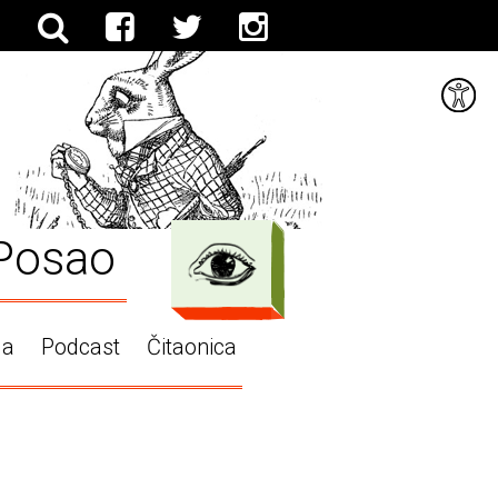
Posao
ga
Podcast
Čitaonica