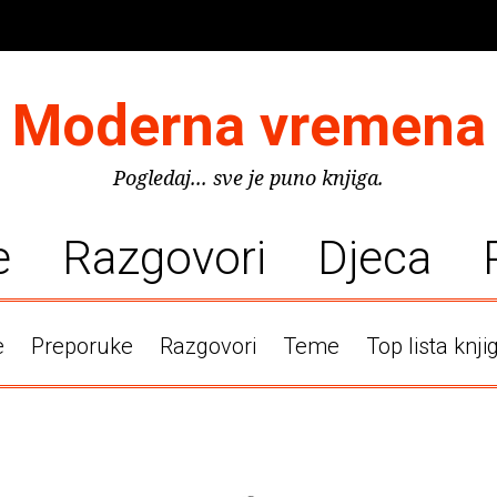
Moderna vremena
Pogledaj... sve je puno knjiga.
e
Razgovori
Djeca
e
Preporuke
Razgovori
Teme
Top lista knji