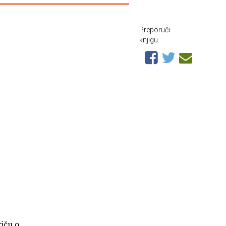
Preporuči
knjigu
riču o