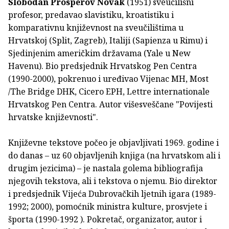
Slobodan Prosperov Novak
(1951) sveučilišni
profesor, predavao slavistiku, kroatistiku i
komparativnu književnost na sveučilištima u
Hrvatskoj (Split, Zagreb), Italiji (Sapienza u Rimu) i
Sjedinjenim američkim državama (Yale u New
Havenu). Bio predsjednik Hrvatskog Pen Centra
(1990-2000), pokrenuo i uređivao Vijenac MH, Most
/The Bridge DHK, Cicero EPH, Lettre internationale
Hrvatskog Pen Centra. Autor višesveščane "Povijesti
hrvatske književnosti".
Književne tekstove počeo je objavljivati 1969. godine i
do danas – uz 60 objavljenih knjiga (na hrvatskom ali i
drugim jezicima) – je nastala golema bibliografija
njegovih tekstova, ali i tekstova o njemu. Bio direktor
i predsjednik Vijeća Dubrovačkih ljetnih igara (1989-
1992; 2000), pomoćnik ministra kulture, prosvjete i
športa (1990-1992 ). Pokretač, organizator, autor i