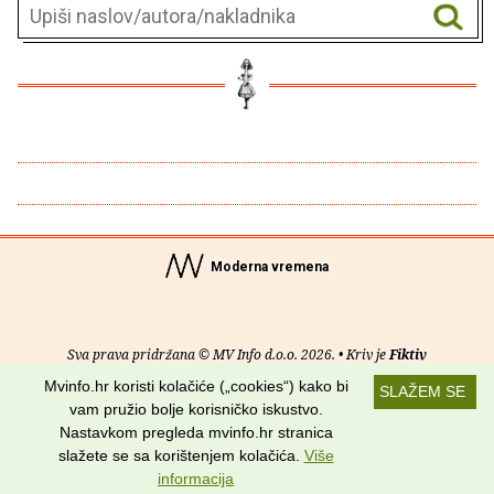
Moderna vremena
Sva prava pridržana © MV Info d.o.o. 2026. • Kriv je
Fiktiv
Mvinfo.hr koristi kolačiće („cookies“) kako bi
SLAŽEM SE
O nama
•
Pomoć
•
Uvjeti korištenja
•
RSS kanali
vam pružio bolje korisničko iskustvo.
Nastavkom pregleda mvinfo.hr stranica
Potraži nas na:
slažete se sa korištenjem kolačića.
Više
informacija