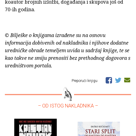
koautor brojnih izložbi, događanja i skupova još od
70-ih godina.
© Bilješke o knjigama izrađene su na osnovu
informacija dobivenih od nakladnika i njihove dodatne
uredničke obrade temeljem uvida u sadržaj knjige, te se
kao takve ne smiju prenositi bez prethodnog dogovora s
uredništvom portala.
Preporuči knjigu
– OD ISTOG NAKLADNIKA –