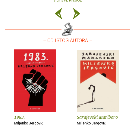
VIDI SVE KNJIGE
– OD ISTOG AUTORA –
1983.
Sarajevski Marlboro
Miljenko Jergović
Miljenko Jergović