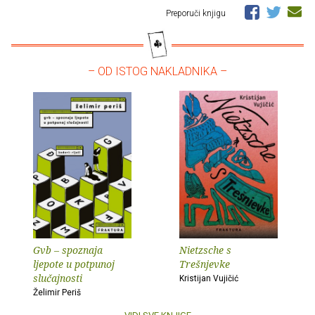
Preporuči knjigu
– OD ISTOG NAKLADNIKA –
Gvb – spoznaja
Nietzsche s
ljepote u potpunoj
Trešnjevke
slučajnosti
Kristijan Vujičić
Želimir Periš