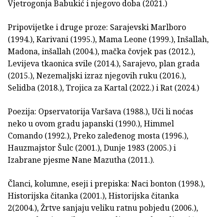
Vjetrogonja Babukić i njegovo doba (2021.)
Pripovijetke i druge proze: Sarajevski Marlboro
(1994.), Karivani (1995.), Mama Leone (1999.), Inšallah,
Madona, inšallah (2004.), mačka čovjek pas (2012.),
Levijeva tkaonica svile (2014.), Sarajevo, plan grada
(2015.), Nezemaljski izraz njegovih ruku (2016.),
Selidba (2018.), Trojica za Kartal (2022.) i Rat (2024.)
Poezija: Opservatorija Varšava (1988.), Uči li noćas
neko u ovom gradu japanski (1990.), Himmel
Comando (1992.), Preko zaleđenog mosta (1996.),
Hauzmajstor Šulc (2001.), Dunje 1983 (2005.) i
Izabrane pjesme Nane Mazutha (2011.).
Članci, kolumne, eseji i prepiska: Naci bonton (1998.),
Historijska čitanka (2001.), Historijska čitanka
2(2004.), Žrtve sanjaju veliku ratnu pobjedu (2006.),