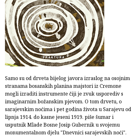
Samo su od drveta bijelog javora izraslog na osojnim
stranama bosanskih planina majstori iz Cremone
mogli izraditi instrumente čiji je zvuk usporediv s
imaginarnim božanskim pjevom. O tom drvetu, o
sarajevskim noćima i pet godina života u Sarajevu od
lipnja 1914. do kasne jeseni 1919. piše šumar i
usputnik Mlade Bosne Josip Gubernik u svojemu
monumentalnom djelu "Dnevnici sarajevskih noći".