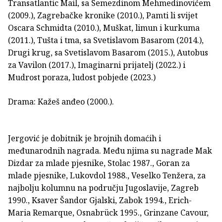
Transatlantic Mail, sa Semezdinom Mehmedinovićem
(2009.), Zagrebačke kronike (2010.), Pamti li svijet
Oscara Schmidta (2010.), Muškat, limun i kurkuma
(2011.), Tušta i tma, sa Svetislavom Basarom (2014.),
Drugi krug, sa Svetislavom Basarom (2015.), Autobus
za Vavilon (2017.), Imaginarni prijatelj (2022.) i
Mudrost poraza, ludost pobjede (2023.)
Drama: Kažeš anđeo (2000.).
Jergović je dobitnik je brojnih domaćih i
međunarodnih nagra­­da. Među njima su nagrade Mak
Dizdar za mlade pjesnike, Stolac 1987., Goran za
mlade pjesnike, Lukovdol 1988., Veselko Tenžera, za
najbolju kolumnu na području Jugoslavije, Zagreb
1990., Ksaver Šandor Gjalski, Zabok 1994., Erich-
Maria Remarque, Osnabrück 1995., Grinzane Cavour,