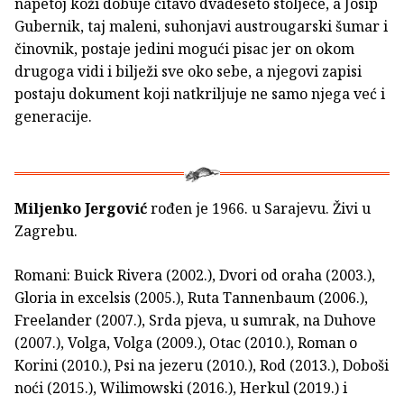
napetoj koži dobuje čitavo dvadeseto stoljeće, a Josip
Gubernik, taj maleni, suhonjavi austrougarski šumar i
činovnik, postaje jedini mogući pisac jer on okom
drugoga vidi i bilježi sve oko sebe, a njegovi zapisi
postaju dokument koji natkriljuje ne samo njega već i
generacije.
Miljenko Jergović
rođen je 1966. u Sarajevu. Živi u
Zagrebu.
Romani: Buick Rivera (2002.), Dvori od oraha (2003.),
Gloria in excelsis (2005.), Ruta Tannenbaum (2006.),
Freelander (2007.), Srda pjeva, u sumrak, na Duhove
(2007.), Volga, Volga (2009.), Otac (2010.), Roman o
Kori­ni (2010.), Psi na jezeru (2010.), Rod (2013.), Doboši
noći (2015.), Wilimowski (2016.), Herkul (2019.) i