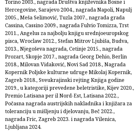
Torino 2003., nagrada Društva književnika Bosne i
Hercegovine, Sarajevo 2004., nagrada Napoli, Napulj
2005., Meša Selimović, Tuzla 2007., nagrada grada
Cassina, Cassino 2009., nagrada Fulvio Tomizza, Trst
2011., Angelus za najbolju knjigu srednjoeuropskog
pisca, Wroclaw 2012., Stefan Mitrov Ljubiša, Budva,
2013., Njegoševa nagrada, Cetinje 2015., nagrada
Prozart, Skopje 2017., nagrada Georg Dehio, Berlin
2018., Milovan Vidaković, Novi Sad 2018., Nagrada
Kopernik Poljske kulturne udruge Mikolaj Kopernik,
Zagreb 2018., Sveukrajinski rejting Knjiga godine
2019., u kategoriji prevedene beletristike, Kijev 2020.,
Premio Latisana per il Nord-Est, Latisana 2022.,
Počasna nagrada austrijskih nakladnika i knjižara za
toleranciju u mišljenju i djelovanju, Beč 2022.,
nagrada Fric, Zagreb 2023. i nagrada Vilenica,
Ljubljana 2024.