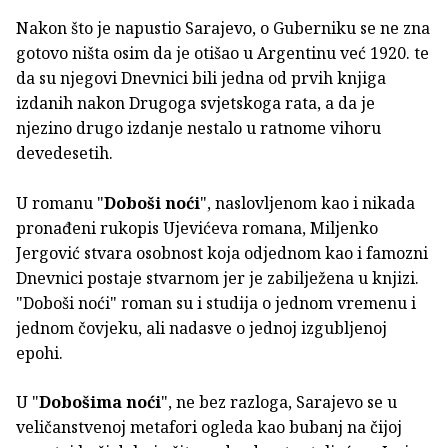
Nakon što je napustio Sarajevo, o Guberniku se ne zna
gotovo ništa osim da je otišao u Argentinu već 1920. te
da su njegovi Dnevnici bili jedna od prvih knjiga
izdanih nakon Drugoga svjetskoga rata, a da je
njezino drugo izdanje nestalo u ratnome vihoru
devedesetih.
U romanu "
Doboši noći
", naslovljenom kao i nikada
pronađeni rukopis Ujevićeva romana, Miljenko
Jergović stvara osobnost koja odjednom kao i famozni
Dnevnici postaje stvarnom jer je zabilježena u knjizi.
"Doboši noći" roman su i studija o jednom vremenu i
jednom čovjeku, ali nadasve o jednoj izgubljenoj
epohi.
U "
Dobošima noći
", ne bez razloga, Sarajevo se u
veličanstvenoj metafori ogleda kao bubanj na čijoj