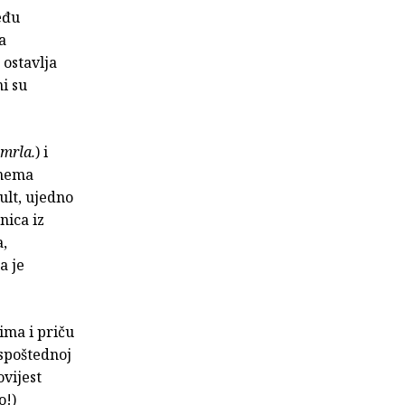
eđu
a
ostavlja
i su
mrla.
) i
 nema
ult, ujedno
nica iz
a,
a je
jima i priču
espoštednoj
ovijest
o!)