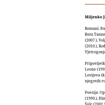
Miljenko 
Romani: Bui
Ruta Tanne
(2007.), Vol
(2010.), Ro
Vjetrogonj
Pripovijetk
Leone (1999
Levijeva tk
njegovih ru
Poezija: Op
(1990.), H
Šulc (2001.