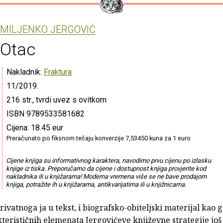
MILJENKO JERGOVIĆ
Otac
Nakladnik:
Fraktura
11/2019.
216 str., tvrdi uvez s ovitkom
ISBN 9789533581682
Cijena: 18.45 eur
Preračunato po fiksnom tečaju konverzije 7,53450 kuna za 1 euro
Cijene knjiga su informativnog karaktera, navodimo prvu cijenu po izlasku
knjige iz tiska. Preporučamo da cijene i dostupnost knjiga provjerite kod
nakladnika ili u knjižarama! Moderna vremena više se ne bave prodajom
knjiga, potražite ih u knjižarama, antikvarijatima ili u knjižnicama.
rivatnoga ja u tekst, i biografsko-obiteljski materijal kao 
terističnih elemenata Jergovićeve književne strategije još