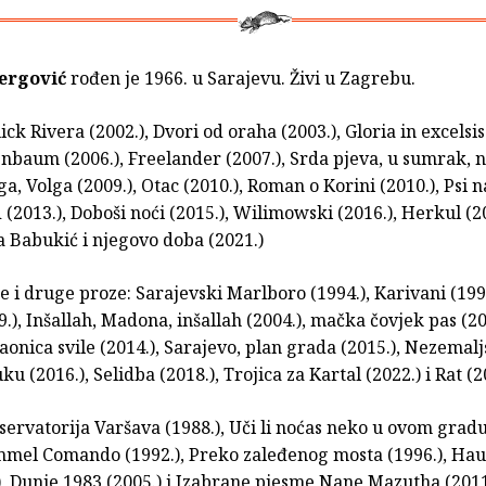
Jergović
rođen je 1966. u Sarajevu. Živi u Zagrebu.
ck Rivera (2002.), Dvori od oraha (2003.), Gloria in excelsis 
nbaum (2006.), Freelander (2007.), Srda pjeva, u sumrak, 
ga, Volga (2009.), Otac (2010.), Roman o Kori­ni (2010.), Psi 
d (2013.), Doboši noći (2015.), Wilimowski (2016.), Herkul (20
a Babukić i njegovo doba (2021.)
e i druge proze: Sarajevski Marlboro (1994.), Karivani (19
.), Inšallah, Madona, inšallah (2004.), mačka čovjek pas (20
aonica svile (2014.), Sarajevo, plan grada (2015.), Nezemalj
ku (2016.), Selidba (2018.), Trojica za Kartal (2022.) i Rat (2
servatorija Varšava (1988.), Uči li noćas neko u ovom grad
immel Comando (1992.), Preko zaleđenog mosta (1996.), Ha
), Dunje 1983 (2005.) i Izabrane pjesme Nane Mazutha (2011