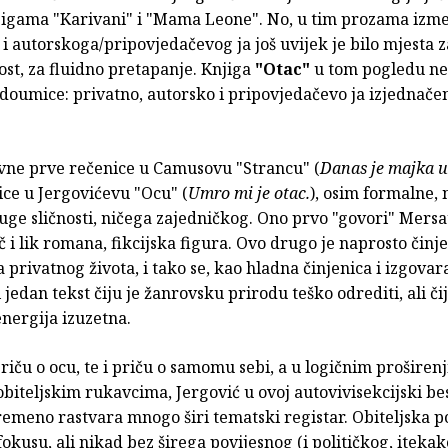
jigama "Karivani" i "Mama Leone". No, u tim prozama izm
i autorskoga/pripovjedačevog ja još uvijek je bilo mjesta z
st, za fluidno pretapanje. Knjiga
"Otac"
u tom pogledu ne 
doumice: privatno, autorsko i pripovjedačevo ja izjednačen
vne prve rečenice u Camusovu "Strancu" (
Danas je majka u
ice u Jergovićevu "Ocu" (
Umro mi je otac.
), osim formalne,
ge sličnosti, ničega zajedničkog. Ono prvo "govori" Mersa
 i lik romana, fikcijska figura. Ovo drugo je naprosto činje
 privatnog života, i tako se, kao hladna činjenica i izgovar
 jedan tekst čiju je žanrovsku prirodu teško odrediti, ali čij
nergija izuzetna.
priču o ocu, te i priču o samomu sebi, a u logičnim proširen
biteljskim rukavcima, Jergović u ovoj autovivisekcijski b
remeno rastvara mnogo širi tematski registar. Obiteljska p
 fokusu, ali nikad bez širega povijesnog (i političkog, itekak