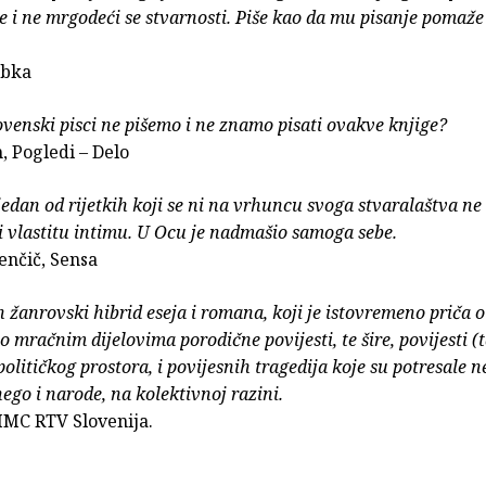
se i ne mrgodeći se stvarnosti. Piše kao da mu pisanje pomaže
ubka
ovenski pisci ne pišemo i ne znamo pisati ovakve knjige?
, Pogledi – Delo
 jedan od rijetkih koji se ni na vrhuncu svoga stvaralaštva ne 
i vlastitu intimu. U Ocu je nadmašio samoga sebe.
enčič, Sensa
 žanrovski hibrid eseja i romana, koji je istovremeno priča o
 o mračnim dijelovima porodične povijesti, te šire, povijesti (
olitičkog prostora, i povijesnih tragedija koje su potresale 
nego i narode, na kolektivnoj razini.
MMC RTV Slovenija.