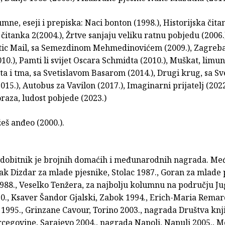
umne, eseji i prepiska: Naci bonton (1998.), Historijska čita
 čitanka 2(2004.), Žrtve sanjaju veliku ratnu pobjedu (2006.
tic Mail, sa Semezdinom Mehmedinovićem (2009.), Zagreb
10.), Pamti li svijet Oscara Schmidta (2010.), Muškat, lim
šta i tma, sa Svetislavom Basarom (2014.), Drugi krug, sa S
15.), Autobus za Vavilon (2017.), Imaginarni prijatelj (2022.
raza, ludost pobjede (2023.)
eš anđeo (2000.).
e dobitnik je brojnih domaćih i međunarodnih nagra­­da. Me
k Dizdar za mlade pjesnike, Stolac 1987., Goran za mlade 
988., Veselko Tenžera, za najbolju kolumnu na području Jug
0., Ksaver Šandor Gjalski, Zabok 1994., Erich-Maria Remar
1995., Grinzane Cavour, Torino 2003., nagrada Društva knj
rcegovine, Sarajevo 2004., nagrada Napoli, Napulj 2005., M