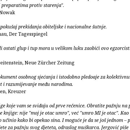
 preparatima protiv starenja".
 Nowak
pokušaj prekidanja obiteljske i nacionalne šutnje.
au, Der Tagesspiegel
li ostati glup i tup mora u velikom luku zaobići ovo egzorcis
eitenstein, Neue Zürcher Zeitung
okument osobnog sjećanja i istodobno pledoaje za kolektivnu
t i razumijevanje među narodima.
ien, Kreuzer
ige koje vam se sviđaju od prve rečenice. Obratite pažnju na
e knjige: nije "moj je otac umro", već "umro MI je otac". Kao 
 učinio kako bi opekao sina. I moguće je da se još jednom – p
čete za pažnju svog djeteta, odraslog muškarca. Jergović piše 