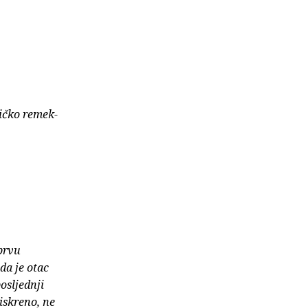
tičko remek-
 prvu
da je otac
osljednji
iskreno, ne