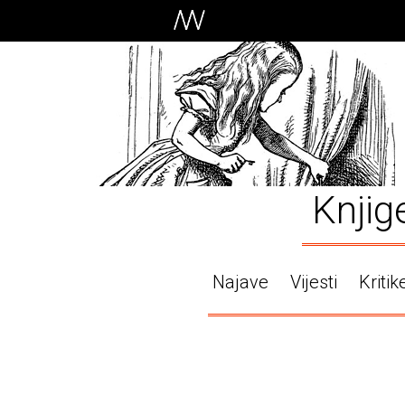
Knjig
Najave
Vijesti
Kritik