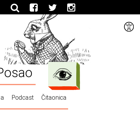
Posao
ga
Podcast
Čitaonica