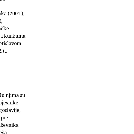
nka (2001.),
),
ačke
un i kurkuma
vetislavom
) i
đu njima su
pjesnike,
oslavije,
que,
iževnika
eša