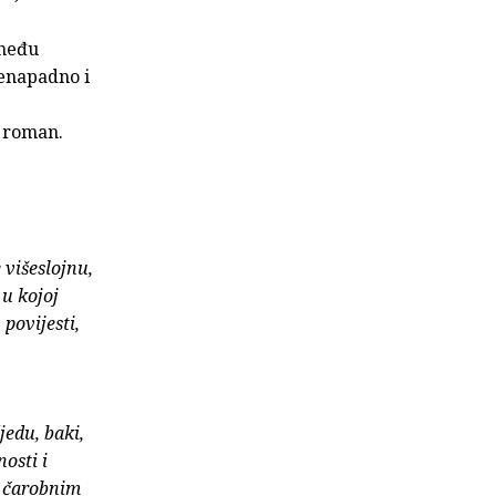
zmeđu
 nenapadno i
i roman.
 višeslojnu,
 u kojoj
povijesti,
jedu, baki,
nosti i
a čarobnim