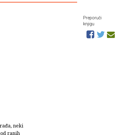
Preporuči
knjigu
građa, neki
 od ranih