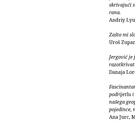
skrivajući 
rana.
Andriy Ly
Zašto mi sl
Uroš Zupan
Jergović je
razotkrivat
Danaja Lor
Fascinantan
podrijetlu i
našega geop
pojedince, 
Ana Jurc, 