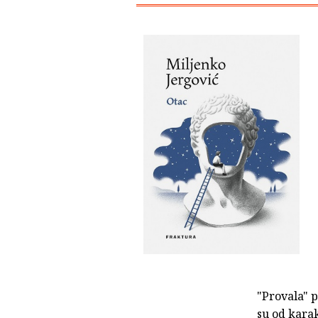
"Provala" p
su od karak