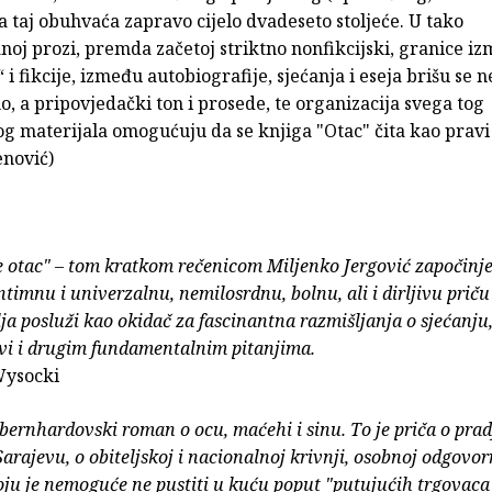
a taj obuhvaća zapravo cijelo dvadeseto stoljeće. U tako
noj prozi, premda začetoj striktno nonfikcijski, granice i
“ i fikcije, između autobiografije, sjećanja i eseja brišu se
, a pripovjedački ton i prosede, te organizacija svega tog
g materijala omogućuju da se knjiga "Otac" čita kao prav
enović)
 otac" – tom kratkom rečenicom Miljenko Jergović započinje
ntimnu i univerzalnu, nemilosrdnu, bolnu, ali i dirljivu priču
lja posluži kao okidač za fascinantna razmišljanja o sjećanju, 
vi i drugim fundamentalnim pitanjima.
Wysocki
 bernhardovski roman o ocu, maćehi i sinu. To je priča o prad
Sarajevu, o obiteljskoj i nacionalnoj krivnji, osobnoj odgovor
koju je nemoguće ne pustiti u kuću poput "putujućih trgovac