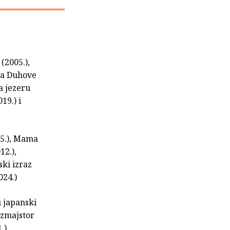
(2005.),
na Duhove
na jezeru
19.) i
95.), Mama
12.),
ski izraz
024.)
u japanski
uzmajstor
.).