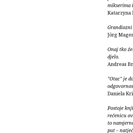
mikserima i
Katarzyna
Grandiozni 
Jörg Magen
Onaj tko že
djelo.
Andreas Br
"Otac" je d
odgovornos
Daniela Kr
Postoje knj
rečenicu ov
to namjerno
put – natje