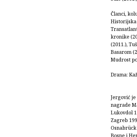
Članci, kol
Historijska
Transatlan
kronike (20
(2011.), Tu
Basarom (20
Mudrost po
Drama: Kaž
Jergović j
nagrade Ma
Lukovdol 1
Zagreb 199
Osnabrück 
Bosne i He