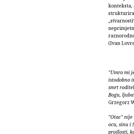
konteksta, 
strukturira
„stvarnosti
neprimjetno
raznorodno
(Ivan Lovr
"Umro mi je
istodobno i
smrt rodite
Bogu, ljuba
Grzegorz 
"Otac" nije
ocu, sinu i 
prošlosti, 