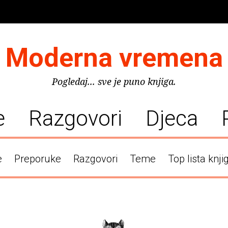
Moderna vremena
Pogledaj... sve je puno knjiga.
e
Razgovori
Djeca
e
Preporuke
Razgovori
Teme
Top lista knji