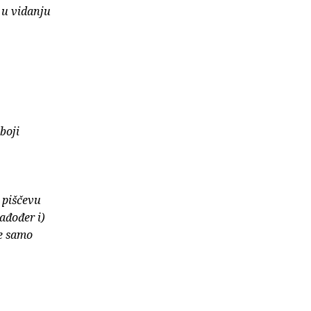
 u vidanju
boji
 piščevu
tađođer i)
ne samo