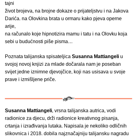
tajni
život brojeva, na brojne dokaze o prijateljstvu i na Jakova
Darića. na Olovkina brata u ormaru kako pjeva operne
arije,
na računalo koje hipnotizira mamu i tatu i na Olovku koja
sebi u budućnosti piše pisma…
Poznata talijanska spisateljica
Susanna Mattiangeli
u
svojoj novoj knjizi za mlade dočarala nam je poseban
svijet jedne iznimne djevojčice, koji nas usisava u svoje
prave i izmišljene priče.
Susanna Mattiangeli
, vrsna talijanska autrica, vodi
radionice za djecu, drži radionice kreativnog pisanja,
crtanja i izrađivanja lutaka. Napisala je nekoliko odličnih
slikovnica i 2018. dobila najznačajniju talijansku nagradu