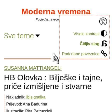
Moderna vremena
Pogledaj... sve je puno knjiga.
Sve teme
Visoki kontrast
Čitljiv slog
Podcrtane poveznice
SUSANNA MATTIANGELI
HB Olovka : Bilješke i tajne,
priče izmišljene i stvarne
Nakladnik:
Ibis grafika
Prijevod: Ana Badurina
Ilustracije: Rita Petruccioli