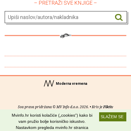
– PRETRAŽI SVE KNJIGE –
Moderna vremena
Sva prava pridržana © MV Info d.o.o. 2026. • Kriv je
Fiktiv
Mvinfo.hr koristi kolačiće („cookies“) kako bi
SLAŽEM SE
O nama
•
Pomoć
•
Uvjeti korištenja
•
RSS kanali
vam pružio bolje korisničko iskustvo.
Nastavkom pregleda mvinfo.hr stranica
Potraži nas na: