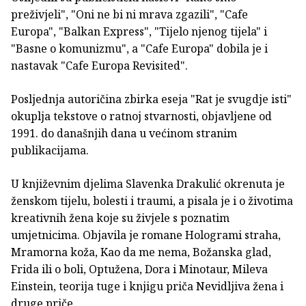
preživjeli", "Oni ne bi ni mrava zgazili", "Cafe
Europa", "Balkan Express", "Tijelo njenog tijela" i
"Basne o komunizmu", a "Cafe Europa" dobila je i
nastavak "Cafe Europa Revisited".
Posljednja autoričina zbirka eseja "Rat je svugdje isti"
okuplja tekstove o ratnoj stvarnosti, objavljene od
1991. do današnjih dana u većinom stranim
publikacijama.
U književnim djelima Slavenka Drakulić okrenuta je
ženskom tijelu, bolesti i traumi, a pisala je i o životima
kreativnih žena koje su živjele s poznatim
umjetnicima. Objavila je romane Hologrami straha,
Mramorna koža, Kao da me nema, Božanska glad,
Frida ili o boli, Optužena, Dora i Minotaur, Mileva
Einstein, teorija tuge i knjigu priča Nevidljiva žena i
druge priče.