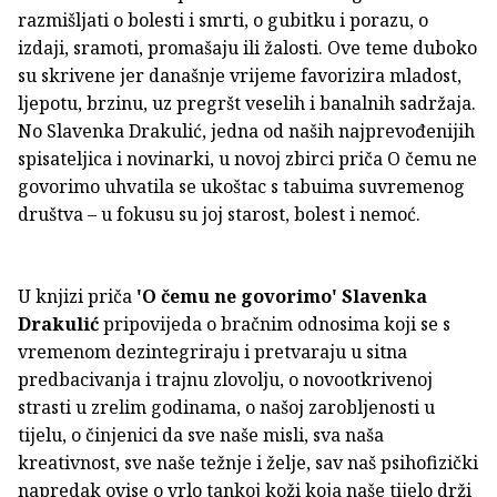
razmišljati o bolesti i smrti, o gubitku i porazu, o
izdaji, sramoti, promašaju ili žalosti. Ove teme duboko
su skrivene jer današnje vrijeme favorizira mladost,
ljepotu, brzinu, uz pregršt veselih i banalnih sadržaja.
No Slavenka Drakulić, jedna od naših najprevođenijih
spisateljica i novinarki, u novoj zbirci priča O čemu ne
govorimo uhvatila se ukoštac s tabuima suvremenog
društva – u fokusu su joj starost, bolest i nemoć.
U knjizi priča
'O čemu ne govorimo'
Slavenka
Drakulić
pripovijeda o bračnim odnosima koji se s
vremenom dezintegriraju i pretvaraju u sitna
predbacivanja i trajnu zlovolju, o novootkrivenoj
strasti u zrelim godinama, o našoj zarobljenosti u
tijelu, o činjenici da sve naše misli, sva naša
kreativnost, sve naše težnje i želje, sav naš psihofizički
napredak ovise o vrlo tankoj koži koja naše tijelo drži