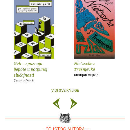
Gvb – spoznaja
Nietzsche s
ljepote u potpunoj
Trešnjevke
slučajnosti
Kristijan Vujičić
Želimir Periš
VIDI SVE KNJIGE
– OD ISTOG AUTORA –