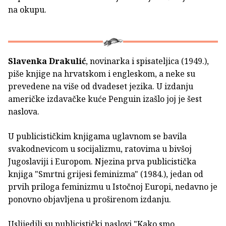
na okupu.
Slavenka Drakulić
, novinarka i spisateljica (1949.),
piše knjige na hrvatskom i engleskom, a neke su
prevedene na više od dvadeset jezika. U izdanju
američke izdavačke kuće Penguin izašlo joj je šest
naslova.
U publicističkim knjigama uglavnom se bavila
svakodnevicom u socijalizmu, ratovima u bivšoj
Jugoslaviji i Europom. Njezina prva publicistička
knjiga "Smrtni grijesi feminizma" (1984.), jedan od
prvih priloga feminizmu u Istočnoj Europi, nedavno je
ponovno objavljena u proširenom izdanju.
Uslijedili su publicistički naslovi "Kako smo