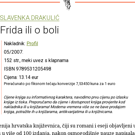
SLAVENKA DRAKULIĆ
Frida ili o boli
Nakladnik:
Profil
05/2007.
152 str., meki uvez s klapnama
ISBN 9789531205498
Cijena: 13.14 eur
Preračunato po fiksnom tečaju konverzije 7,53450 kuna za 1 euro
Cijene knjiga su informativnog karaktera, navodimo prvu cijenu po izlasku
knjige iz tiska. Preporučamo da cijene i dostupnost knjiga provjerite kod
nakladnika ili u knjižarama! Moderna vremena više se ne bave prodajom
knjiga, potražite ih u knjižarama, antikvarijatima ili u knjižnicama.
ija hrvatska književnica, čiji su romani i eseji objavljeni 
 u više od 100 izdanja, nakon osmogodišnje pauze napisal