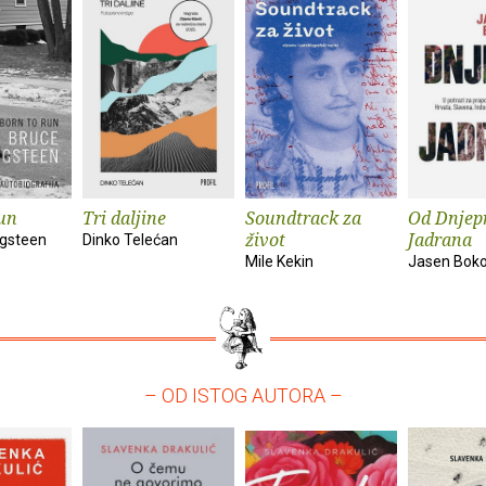
un
Tri daljine
Soundtrack za
Od Dnjep
život
Jadrana
ngsteen
Dinko Telećan
Mile Kekin
Jasen Bok
– OD ISTOG AUTORA –