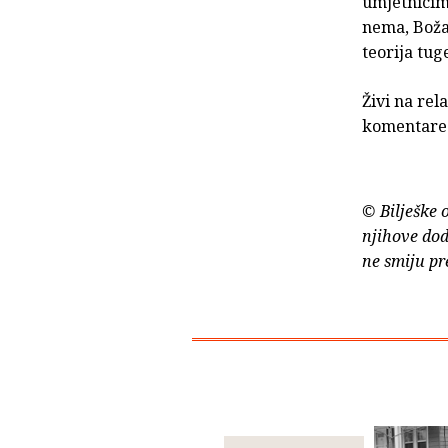
umjetnicim
nema, Božan
teorija tug
Živi na rel
komentare 
© Bilješke 
njihove dod
ne smiju pr