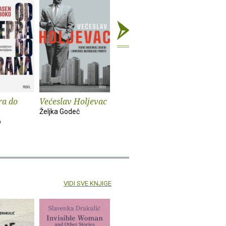
ra do
Većeslav Holjevac
Tom Lake
Mrzim / 
knjige
Željka Godeč
Ann Patchett
o
Mariajo Ilu
VIDI SVE KNJIGE