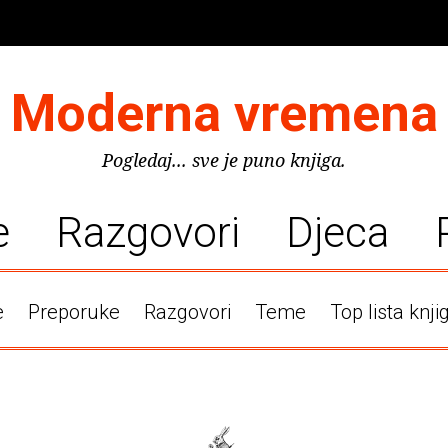
Moderna vremena
Pogledaj... sve je puno knjiga.
e
Razgovori
Djeca
e
Preporuke
Razgovori
Teme
Top lista knji