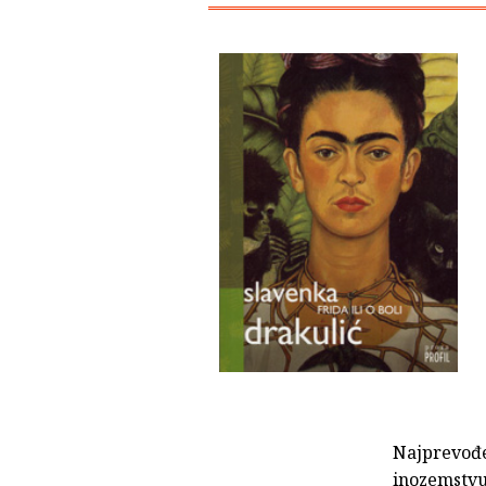
Najprevođen
inozemstvu