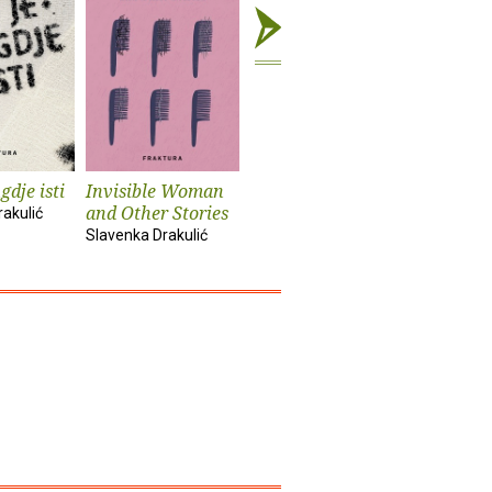
gdje isti
Invisible Woman
U kavani Europa
Ponovo u
and Other Stories
Europa
akulić
Slavenka Drakulić
Slavenka Drakulić
Slavenka D