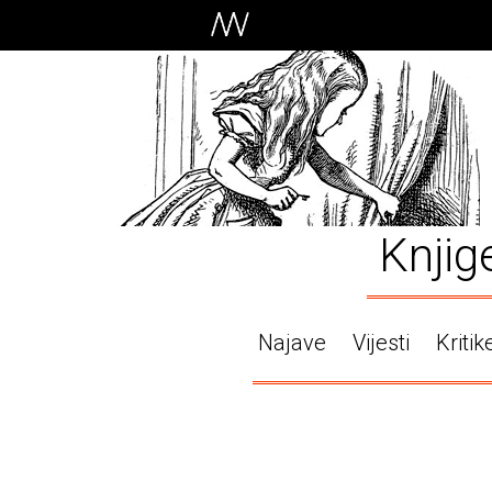
Knjig
Najave
Vijesti
Kritik