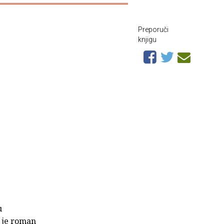
Preporuči
knjigu
u
a je roman