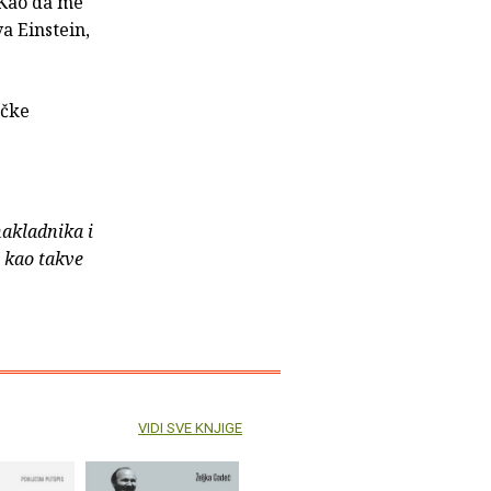
 Kao da me
a Einstein,
ičke
nakladnika i
e kao takve
VIDI SVE KNJIGE