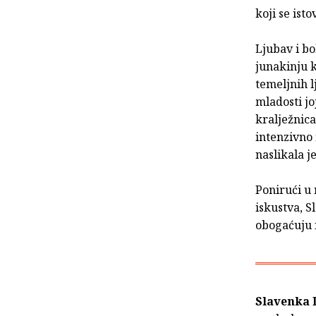
koji se ist
Ljubav i bo
junakinju k
temeljnih l
mladosti jo
kralježnica
intenzivno 
naslikala je
Ponirući u 
iskustva, S
obogaćuju i
Slavenka 