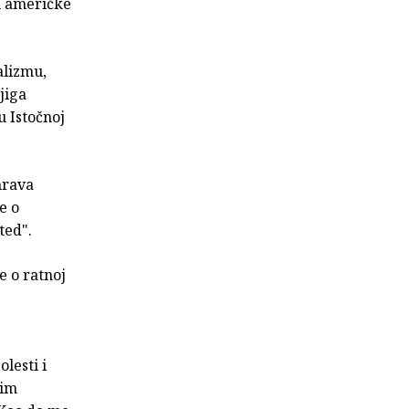
u američke
alizmu,
jiga
u Istočnoj
 mrava
e o
ted".
e o ratnoj
lesti i
tim