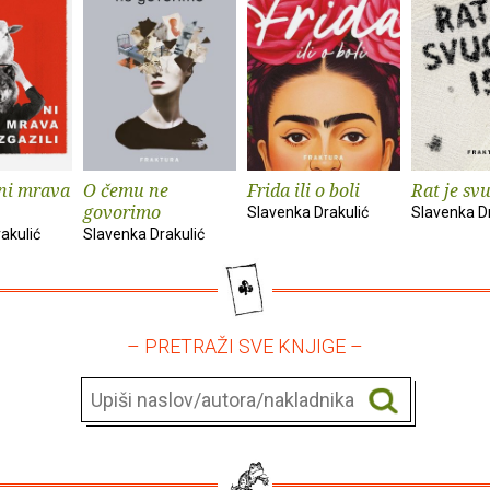
 ni mrava
O čemu ne
Frida ili o boli
Rat je svu
govorimo
Slavenka Drakulić
Slavenka Dr
akulić
Slavenka Drakulić
– PRETRAŽI SVE KNJIGE –