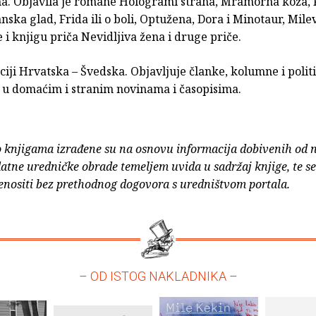
a. Objavila je romane Hologrami straha, Mramorna koža,
ska glad, Frida ili o boli, Optužena, Dora i Minotaur, Milev
e i knjigu priča Nevidljiva žena i druge priče.
aciji Hrvatska – Švedska. Objavljuje članke, kolumne i polit
u domaćim i stranim novinama i časopisima.
o knjigama izrađene su na osnovu informacija dobivenih od 
atne uredničke obrade temeljem uvida u sadržaj knjige, te s
enositi bez prethodnog dogovora s uredništvom portala.
– OD ISTOG NAKLADNIKA –