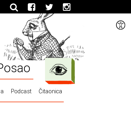
Posao
ga
Podcast
Čitaonica