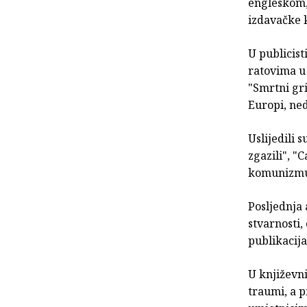
engleskom,
izdavačke k
U publicis
ratovima u 
"Smrtni gri
Europi, ne
Uslijedili 
zgazili", "
komunizmu",
Posljednja 
stvarnosti,
publikacij
U književni
traumi, a p