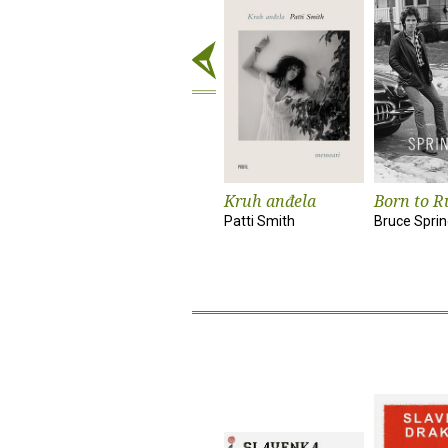
Kruh anđela
Born to R
Patti Smith
Bruce Spri