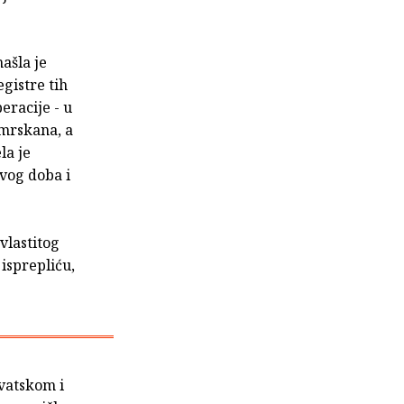
ašla je
egistre tih
eracije - u
smrskana, a
la je
svog doba i
 vlastitog
isprepliću,
rvatskom i