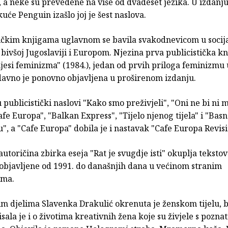
 a neke su prevedene na više od dvadeset jezika. U izdanj
uće Penguin izašlo joj je šest naslova.
tičkim knjigama uglavnom se bavila svakodnevicom u socij
bivšoj Jugoslaviji i Europom. Njezina prva publicistička kn
jesi feminizma" (1984.), jedan od prvih priloga feminizmu 
davno je ponovno objavljena u proširenom izdanju.
su publicistički naslovi "Kako smo preživjeli", "Oni ne bi ni
Cafe Europa", "Balkan Express", "Tijelo njenog tijela" i "Basn
 a "Cafe Europa" dobila je i nastavak "Cafe Europa Revisi
autoričina zbirka eseja "Rat je svugdje isti" okuplja tekstov
 objavljene od 1991. do današnjih dana u većinom stranim
ama.
m djelima Slavenka Drakulić okrenuta je ženskom tijelu, bo
isala je i o životima kreativnih žena koje su živjele s pozna