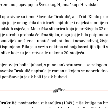
ovremeno pojavljuje u Švedskoj, Njemačkoj i Hrvatskoj.
l opsesivne su teme Slavenke Drakulić, a u Fridi Khalo pron
oja joj je omogućila da istraži najdublje i najekstremnije r
judskih osjećaja. Meksička slikarica koja je preživjela 32 op
j je utrobu probola čelična šipka, noga joj je bila potpuno 
 zauvijek uništena - unatoč boli, stalnoj i nesavladivoj, živje
i ispunjeno. Bila je u vezi s nekima od najglasovitijih ljudi 
 slike koje su je pretvorile u ikonu 20. stoljeća.
njen svijet boli i ljubavi, s puno tankoćutnosti, i sa zalogom
lavenka Drakulić napisala je roman u kojem se neprekidno 
 poništavaju jezik boli i jezik ljubavi.
Drakulić
, novinarka i spisateljica (1949.), piše knjige na h