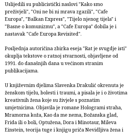
Uslijedili su publicistički naslovi "Kako smo
preživjeli", "Oni ne bi ni mrava zgazili", "Cafe
Europa", "Balkan Express", "Tijelo njenog tijela" i
"Basne o komunizmu", a "Cafe Europa" dobila je i
nastavak "Cafe Europa Revisited".
Posljednja autoričina zbirka eseja "Rat je svugdje isti"
okuplja tekstove o ratnoj stvarnosti, objavljene od
1991. do današnjih dana u većinom stranim
publikacijama.
U književnim djelima Slavenka Drakulić okrenuta je
ženskom tijelu, bolesti i traumi, a pisala je i o životima
kreativnih žena koje su živjele s poznatim
umjetnicima. Objavila je romane Hologrami straha,
Mramorna koža, Kao da me nema, Božanska glad,
Frida ili o boli, Optužena, Dora i Minotaur, Mileva
Einstein, teorija tuge i knjigu priča Nevidljiva žena i