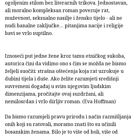
ogoljenim stilom bez literarnih trikova. Jednostavan,
ali moralno kompleksan roman povezuje rat,
muževnost, seksualno nasilje i žensko tijelo - ali ne
nudi banalne zaključke… pitanjima nacije i religije
bavi se vrlo suptilno.
Iznoseći put jedne žene kroz tamu etničkog sukoba,
autorica čini da vidimo ono s čim se možda ne bismo
željeli suočiti: strašna oštećenja koja rat uzrokuje u
dubini tijela i duše. Ako želite razumjeti središnji
suvremeni događaj u svim njegovim ljudskim
dimenzijama, pročitajte ovaj suzdržani, ali
nemilosrdan i vrlo dirljiv roman. (Eva Hoffman)
Da bismo razumjeli pravu prirodu i način razmišljanja
onih koji su ratovali, moramo znati što su učinili
bosanskim ženama. Bilo je to više od boli, više od