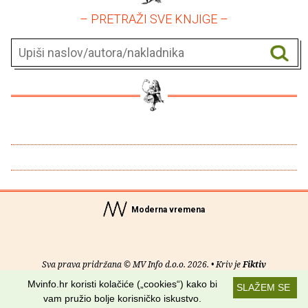
– PRETRAŽI SVE KNJIGE –
Moderna vremena
Sva prava pridržana © MV Info d.o.o. 2026. • Kriv je
Fiktiv
Mvinfo.hr koristi kolačiće („cookies“) kako bi
SLAŽEM SE
O nama
•
Pomoć
•
Uvjeti korištenja
•
RSS kanali
vam pružio bolje korisničko iskustvo.