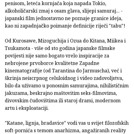
penisom, leteća kornjača koja napada Tokio,
alkoholičarski zmaj s osam glava, slijepi samuraj... -
japanski film jednostavno ne poznaje granice ideja,
kao ni zapadnjačko poimanje definicije riječi "tabu"!
Od Kurosawe, Mizoguchija i Ozua do Kitana, Miikea i
Tsukamota - više od sto godina japanske filmske
povijesti nije samo bogato vrelo inspiracije za
nebrojene prvoborce kvalitetne Zapadne
kinematografije (od Tarantina do Jarmuscha), već i
škrinja neiscrpnog celuloidnog i video zadovoljstva,
bilo da uživamo u ponosnim samurajima, nihilističnim
jakuzama, beskrajno maštovitim seks-filmovima,
divovskim čudovištima ili staroj drami, modernom
artu i eksploataciji.
"Katane, lignja, bradavice" vodi vas u svijet filozofskih
soft-pornića s temom anarhizma, angažiranih reality