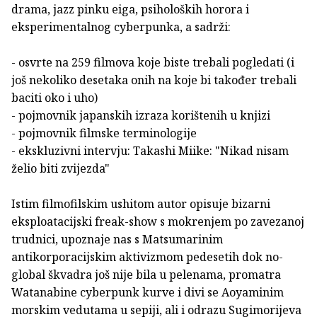
drama, jazz pinku eiga, psiholoških horora i
eksperimentalnog cyberpunka, a sadrži:
- osvrte na 259 filmova koje biste trebali pogledati (i
još nekoliko desetaka onih na koje bi također trebali
baciti oko i uho)
- pojmovnik japanskih izraza korištenih u knjizi
- pojmovnik filmske terminologije
- ekskluzivni intervju: Takashi Miike: "Nikad nisam
želio biti zvijezda"
Istim filmofilskim ushitom autor opisuje bizarni
eksploatacijski freak-show s mokrenjem po zavezanoj
trudnici, upoznaje nas s Matsumarinim
antikorporacijskim aktivizmom pedesetih dok no-
global škvadra još nije bila u pelenama, promatra
Watanabine cyberpunk kurve i divi se Aoyaminim
morskim vedutama u sepiji, ali i odrazu Sugimorijeva