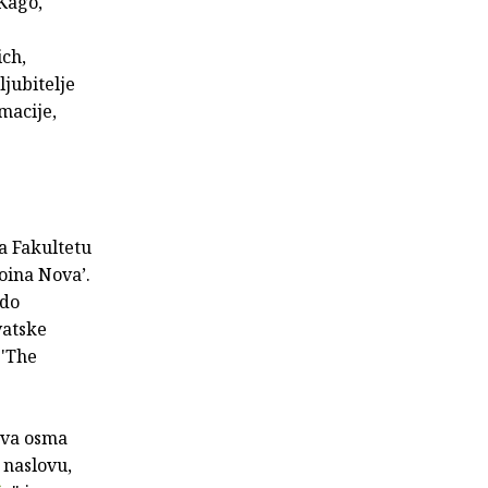
Kago,
ch,
ljubitelje
imacije,
a Fakultetu
roina Nova’.
 do
vatske
 'The
ćeva osma
u naslovu,