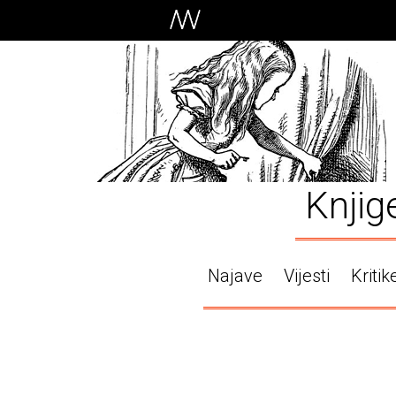
Knjig
Najave
Vijesti
Kritik