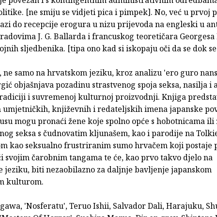
litike. [ne smiju se vidjeti pica i pimpek]. No, već u prvoj p
lazi do recepcije erogura u nizu prijevoda na engleski u an
 radovima J. G. Ballarda i francuskog teoretičara Georgesa 
ojnih sljedbenika. [tipa ono kad si iskopaju oči da se dok se
, ne samo na hrvatskom jeziku, kroz analizu 'ero guro nan
gić objašnjava pozadinu strastvenog spoja seksa, nasilja i
radiciji i suvremenoj kulturnoj proizvodnji. Knjiga predst
 umjetničkih, književnih i redateljskih imena japanske povi
pusu mogu pronaći žene koje spolno opće s hobotnicama ili
nog seksa s čudnovatim kljunašem, kao i parodije na Tolki
 kao seksualno frustriranim sumo hrvačem koji postaje 
ći svojim čarobnim tangama te će, kao prvo takvo djelo na
jeziku, biti nezaobilazno za daljnje bavljenje japanskom
m kulturom.
wa, 'Nosferatu', Teruo Ishii, Salvador Dali, Harajuku, Sh