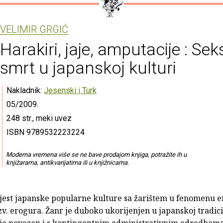
VELIMIR GRGIĆ
Harakiri, jaje, amputacije : Seks
smrt u japanskoj kulturi
Nakladnik:
Jesenski i Turk
05/2009.
248 str., meki uvez
ISBN 9789532223224
Moderna vremena više se ne bave prodajom knjiga, potražite ih u
knjižarama, antikvarijatima ili u knjižnicama.
ijest japanske popularne kulture sa žarištem u fenomenu e
zv. erogura. Žanr je duboko ukorijenjen u japanskoj tradic
li je povezan i s kontingentnim administrativnim odredbam