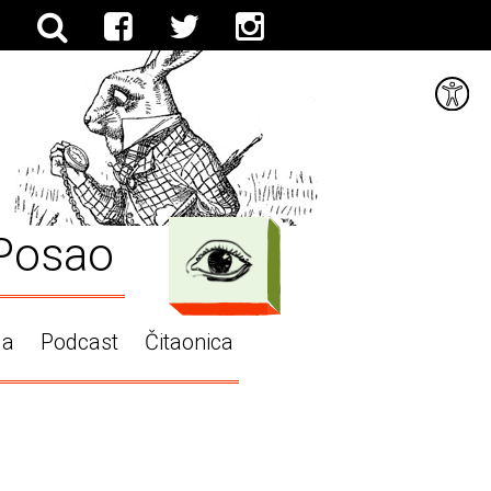
Posao
ga
Podcast
Čitaonica