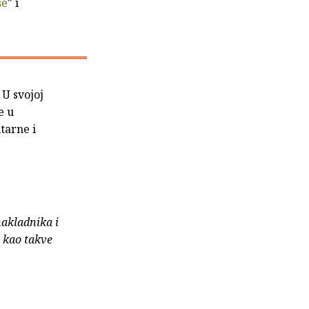
še
" i
 U svojoj
e u
tarne i
nakladnika i
e kao takve