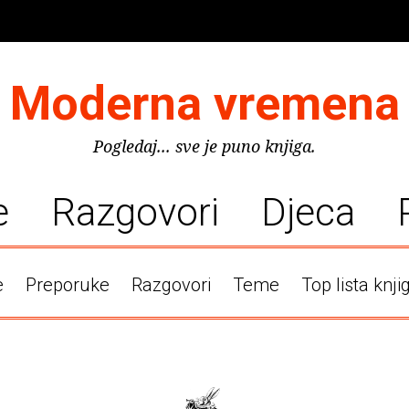
Moderna vremena
Pogledaj... sve je puno knjiga.
e
Razgovori
Djeca
e
Preporuke
Razgovori
Teme
Top lista knji