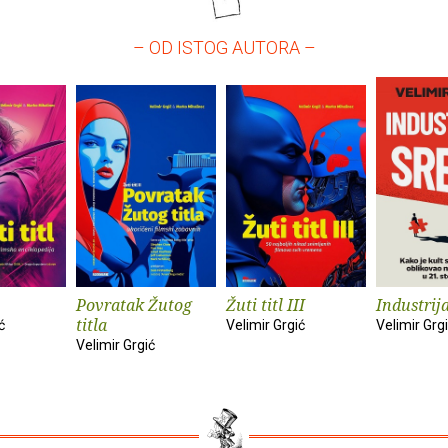
– OD ISTOG AUTORA –
Povratak Žutog
Žuti titl III
Industrij
titla
ć
Velimir Grgić
Velimir Grg
Velimir Grgić