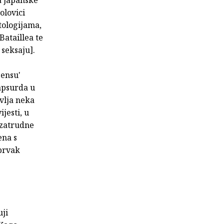
olovici
tologijama,
Bataillea te
 seksaju].
sensu'
 apsurda u
avlja neka
jesti, u
 zatrudne
ena s
prvak
uji