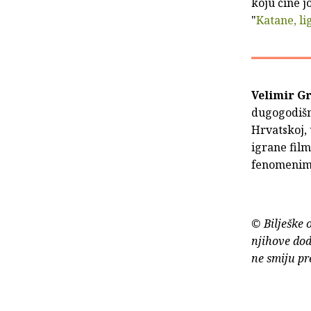
koju čine jo
"
Katane, li
Velimir G
dugogodišnj
Hrvatskoj,
igrane film
fenomenima 
© Bilješke 
njihove dod
ne smiju pr