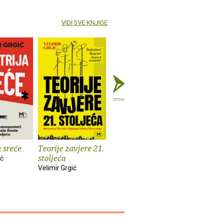
VIDI SVE KNJIGE
a sreće
Teorije zavjere 21.
TikTok Book
Najveća 
stoljeća
enciklope
ić
Velimir Grgić
svijetu
Velimir Grgić
Velimir Grg