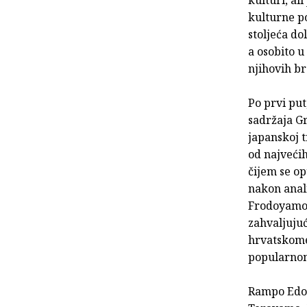
kulturne po
stoljeća do
a osobito u
njihovih br
Po prvi put
sadržaja Gr
japanskoj t
od najvećih
čijem se o
nakon anal
Frodoyamom
zahvaljuju
hrvatskome 
popularno
Rampo Edoga