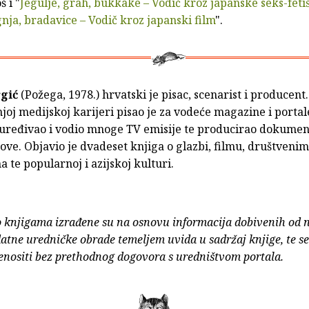
š i "
Jegulje, grah, bukkake – Vodič kroz japanske seks-feti
gnja, bradavice – Vodič kroz japanski film
".
rgić
(Požega, 1978.) hrvatski je pisac, scenarist i producent.
oj medijskoj karijeri pisao je za vodeće magazine i portal
 uređivao i vodio mnoge TV emisije te producirao dokumen
ove. Objavio je dvadeset knjiga o glazbi, filmu, društvenim
te popularnoj i azijskoj kulturi.
o knjigama izrađene su na osnovu informacija dobivenih od 
atne uredničke obrade temeljem uvida u sadržaj knjige, te s
enositi bez prethodnog dogovora s uredništvom portala.