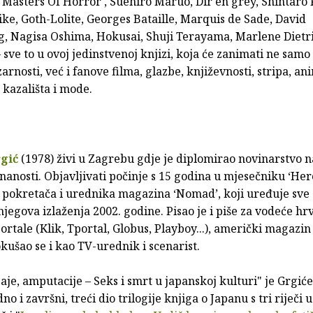
'Masters Of Horror', Suehiro Maruo, Dir en grey, Shintaro 
ke, Goth-Lolite, Georges Bataille, Marquis de Sade, David
, Nagisa Oshima, Hokusai, Shuji Terayama, Marlene Dietri
 sve to u ovoj jedinstvenoj knjizi, koja će zanimati ne samo 
zarnosti, već i fanove filma, glazbe, književnosti, stripa, an
 kazališta i mode.
rgić
(1978) živi u Zagrebu gdje je diplomirao novinarstvo n
znanosti. Objavljivati počinje s 15 godina u mjesečniku ‘He
d pokretača i urednika magazina ‘Nomad’, koji uređuje sve
jegova izlaženja 2002. godine. Pisao je i piše za vodeće hr
portale (Klik, Tportal, Globus, Playboy...), američki magazin
okušao se i kao TV-urednik i scenarist.
jaje, amputacije – Seks i smrt u japanskoj kulturi" je Grgi
no i završni, treći dio trilogije knjiga o Japanu s tri riječi 