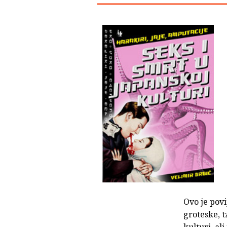
Ovo je pov
groteske, t
kulturi, a