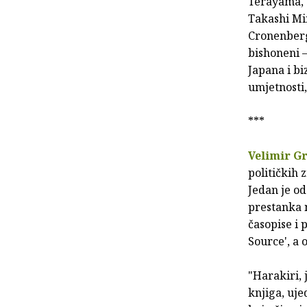
Terayama, 
Takashi Mii
Cronenberg
bishoneni –
Japana i bi
umjetnosti,
***
Velimir G
političkih 
Jedan je o
prestanka n
časopise i 
Source', a 
"Harakiri, 
knjiga, ujed