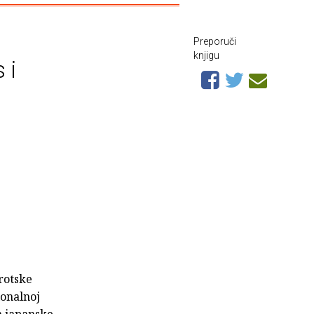
Preporuči
knjigu
 i
rotske
ionalnoj
a japanske