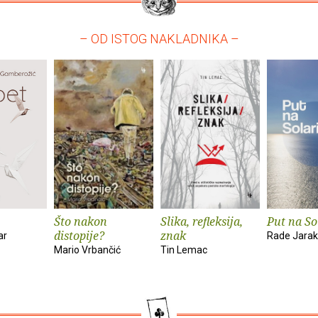
– OD ISTOG NAKLADNIKA –
Što nakon
Slika, refleksija,
Put na So
distopije?
znak
ar
Rade Jarak
Mario Vrbančić
Tin Lemac