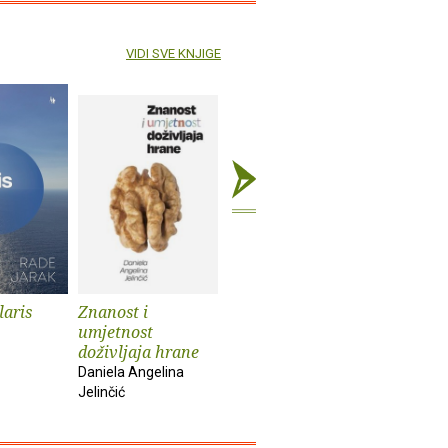
VIDI SVE KNJIGE
laris
Znanost i
Kultura selfija
Mačkozb
umjetnost
Ana Peraica
doživljaja hrane
Daniela Angelina
Jelinčić